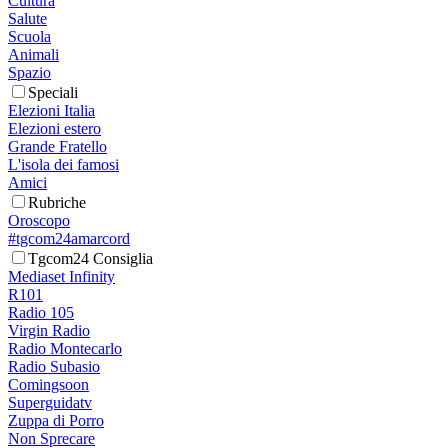
Cultura
Salute
Scuola
Animali
Spazio
Speciali
Elezioni Italia
Elezioni estero
Grande Fratello
L'isola dei famosi
Amici
Rubriche
Oroscopo
#tgcom24amarcord
Tgcom24 Consiglia
Mediaset Infinity
R101
Radio 105
Virgin Radio
Radio Montecarlo
Radio Subasio
Comingsoon
Superguidatv
Zuppa di Porro
Non Sprecare