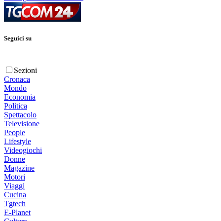
Seguici su
Sezioni
Cronaca
Mondo
Economia
Politica
Spettacolo
Televisione
People
Lifestyle
Videogiochi
Donne
Magazine
Motori
Viaggi
Cucina
Tgtech
E-Planet