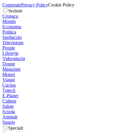
Corporate
Privacy Policy
Cookie Policy
Sezioni
Cronaca
Mondo
Economia
Politica
Spettacolo
Televisione
People
Lifestyle
Videogiochi
Donne
Magazine
Motori
Viaggi
Cucina
Tgtech
E-Planet
Cultura
Salute
Scuola
Animali
Spazio
Speciali