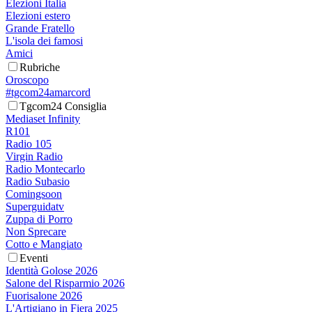
Elezioni Italia
Elezioni estero
Grande Fratello
L'isola dei famosi
Amici
Rubriche
Oroscopo
#tgcom24amarcord
Tgcom24 Consiglia
Mediaset Infinity
R101
Radio 105
Virgin Radio
Radio Montecarlo
Radio Subasio
Comingsoon
Superguidatv
Zuppa di Porro
Non Sprecare
Cotto e Mangiato
Eventi
Identità Golose 2026
Salone del Risparmio 2026
Fuorisalone 2026
L'Artigiano in Fiera 2025