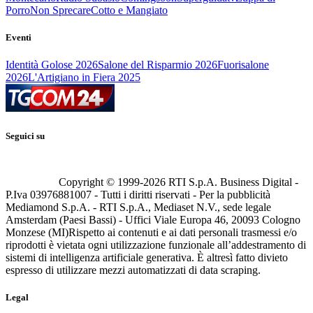
Porro
Non Sprecare
Cotto e Mangiato
Eventi
Identità Golose 2026
Salone del Risparmio 2026
Fuorisalone
2026
L'Artigiano in Fiera 2025
Seguici su
Copyright © 1999-
2026
RTI S.p.A. Business Digital -
P.Iva 03976881007 - Tutti i diritti riservati - Per la pubblicità
Mediamond S.p.A. - RTI S.p.A., Mediaset N.V., sede legale
Amsterdam (Paesi Bassi) - Uffici Viale Europa 46, 20093 Cologno
Monzese (MI)
Rispetto ai contenuti e ai dati personali trasmessi e/o
riprodotti è vietata ogni utilizzazione funzionale all’addestramento di
sistemi di intelligenza artificiale generativa. È altresì fatto divieto
espresso di utilizzare mezzi automatizzati di data scraping.
Legal