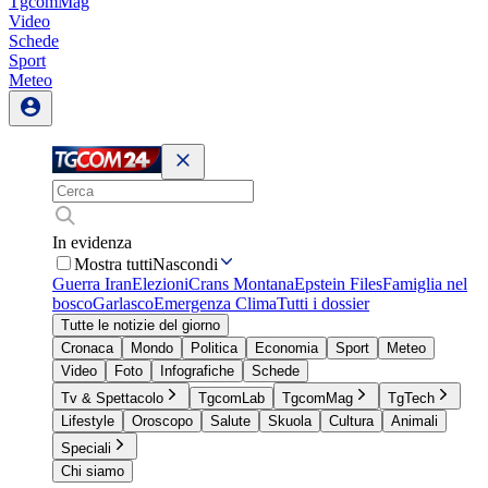
TgcomMag
Video
Schede
Sport
Meteo
In evidenza
Mostra tutti
Nascondi
Guerra Iran
Elezioni
Crans Montana
Epstein Files
Famiglia nel
bosco
Garlasco
Emergenza Clima
Tutti i dossier
Tutte le notizie del giorno
Cronaca
Mondo
Politica
Economia
Sport
Meteo
Video
Foto
Infografiche
Schede
Tv & Spettacolo
TgcomLab
TgcomMag
TgTech
Lifestyle
Oroscopo
Salute
Skuola
Cultura
Animali
Speciali
Chi siamo