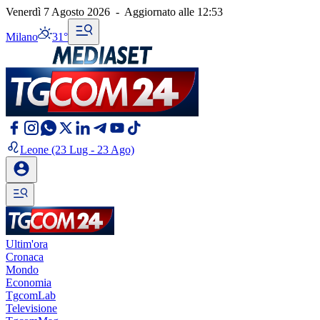
Venerdì 7 Agosto 2026
-
Aggiornato alle
12:53
Milano
31°
Leone
(23 Lug - 23 Ago)
Ultim'ora
Cronaca
Mondo
Economia
TgcomLab
Televisione