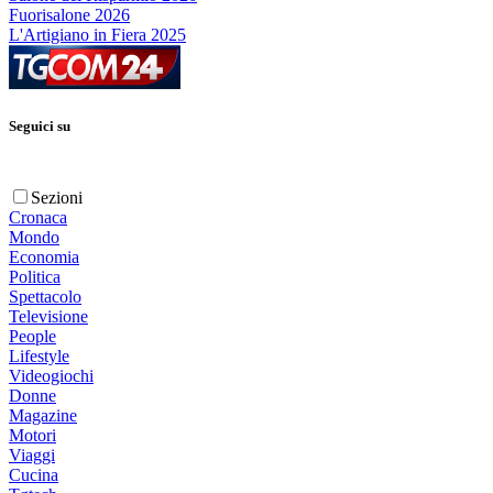
Fuorisalone 2026
L'Artigiano in Fiera 2025
Seguici su
Sezioni
Cronaca
Mondo
Economia
Politica
Spettacolo
Televisione
People
Lifestyle
Videogiochi
Donne
Magazine
Motori
Viaggi
Cucina