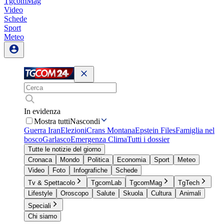
TgcomMag
Video
Schede
Sport
Meteo
In evidenza
Mostra tutti
Nascondi
Guerra Iran
Elezioni
Crans Montana
Epstein Files
Famiglia nel
bosco
Garlasco
Emergenza Clima
Tutti i dossier
Tutte le notizie del giorno
Cronaca
Mondo
Politica
Economia
Sport
Meteo
Video
Foto
Infografiche
Schede
Tv & Spettacolo
TgcomLab
TgcomMag
TgTech
Lifestyle
Oroscopo
Salute
Skuola
Cultura
Animali
Speciali
Chi siamo