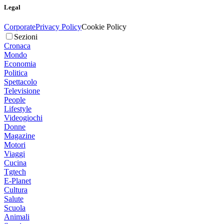
Legal
Corporate
Privacy Policy
Cookie Policy
Sezioni
Cronaca
Mondo
Economia
Politica
Spettacolo
Televisione
People
Lifestyle
Videogiochi
Donne
Magazine
Motori
Viaggi
Cucina
Tgtech
E-Planet
Cultura
Salute
Scuola
Animali