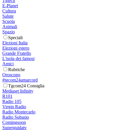
Tgtech
E-Planet
Cultura
Salute
Scuola
Animali
Spazio
Speciali
Elezioni Italia
Elezioni estero
Grande Fratello
L'isola dei famosi
Amici
Rubriche
Oroscopo
#tgcom24amarcord
Tgcom24 Consiglia
Mediaset Infinity
R101
Radio 105
Virgin Radio
Radio Montecarlo
Radio Subasio
Comingsoon
Superguidatv