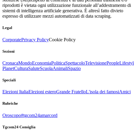
riprodotti è vietata ogni utilizzazione funzionale all’addestramento di
sistemi di intelligenza artificiale generativa. È altresì fatto divieto
espresso di utilizzare mezzi automatizzati di data scraping.
Legal
Corporate
Privacy Policy
Cookie Policy
Sezioni
Cronaca
Mondo
Economia
Politica
Spettacolo
Televisione
People
Lifestyl
Planet
Cultura
Salute
Scuola
Animali
Spazio
Speciali
Elezioni Italia
Elezioni estero
Grande Fratello
L'isola dei famosi
Amici
Rubriche
Oroscopo
#tgcom24amarcord
Tgcom24 Consiglia