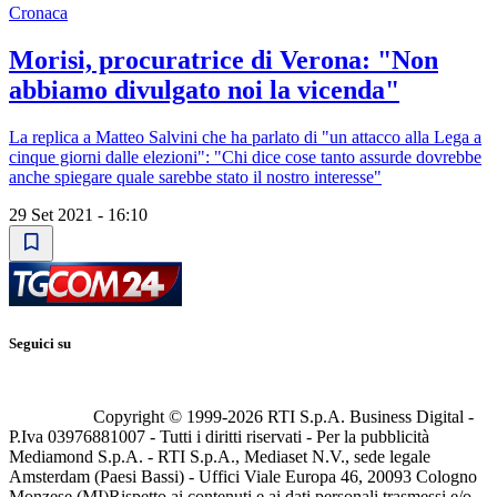
Cronaca
Morisi, procuratrice di Verona: "Non
abbiamo divulgato noi la vicenda"
La replica a Matteo Salvini che ha parlato di "un attacco alla Lega a
cinque giorni dalle elezioni": "Chi dice cose tanto assurde dovrebbe
anche spiegare quale sarebbe stato il nostro interesse"
29 Set 2021 - 16:10
Seguici su
Copyright © 1999-
2026
RTI S.p.A. Business Digital -
P.Iva 03976881007 - Tutti i diritti riservati - Per la pubblicità
Mediamond S.p.A. - RTI S.p.A., Mediaset N.V., sede legale
Amsterdam (Paesi Bassi) - Uffici Viale Europa 46, 20093 Cologno
Monzese (MI)
Rispetto ai contenuti e ai dati personali trasmessi e/o