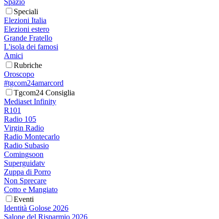
Spazio
Speciali
Elezioni Italia
Elezioni estero
Grande Fratello
L'isola dei famosi
Amici
Rubriche
Oroscopo
#tgcom24amarcord
Tgcom24 Consiglia
Mediaset Infinity
R101
Radio 105
Virgin Radio
Radio Montecarlo
Radio Subasio
Comingsoon
Superguidatv
Zuppa di Porro
Non Sprecare
Cotto e Mangiato
Eventi
Identità Golose 2026
Salone del Risparmio 2026