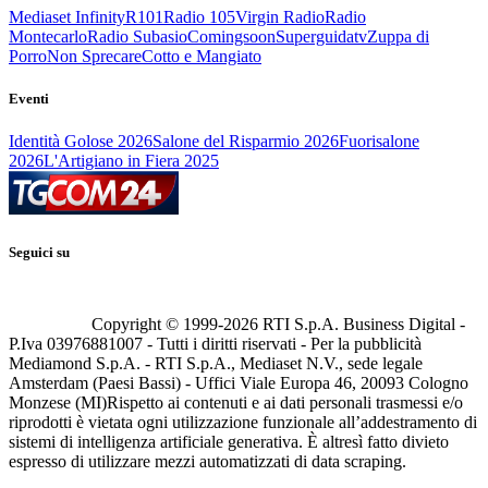
Mediaset Infinity
R101
Radio 105
Virgin Radio
Radio
Montecarlo
Radio Subasio
Comingsoon
Superguidatv
Zuppa di
Porro
Non Sprecare
Cotto e Mangiato
Eventi
Identità Golose 2026
Salone del Risparmio 2026
Fuorisalone
2026
L'Artigiano in Fiera 2025
Seguici su
Copyright © 1999-
2026
RTI S.p.A. Business Digital -
P.Iva 03976881007 - Tutti i diritti riservati - Per la pubblicità
Mediamond S.p.A. - RTI S.p.A., Mediaset N.V., sede legale
Amsterdam (Paesi Bassi) - Uffici Viale Europa 46, 20093 Cologno
Monzese (MI)
Rispetto ai contenuti e ai dati personali trasmessi e/o
riprodotti è vietata ogni utilizzazione funzionale all’addestramento di
sistemi di intelligenza artificiale generativa. È altresì fatto divieto
espresso di utilizzare mezzi automatizzati di data scraping.