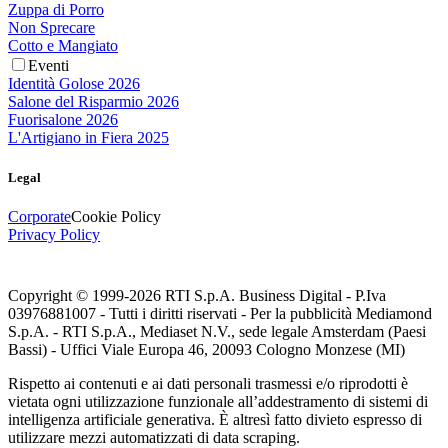
Zuppa di Porro
Non Sprecare
Cotto e Mangiato
Eventi
Identità Golose 2026
Salone del Risparmio 2026
Fuorisalone 2026
L'Artigiano in Fiera 2025
Legal
Corporate
Cookie Policy
Privacy Policy
Copyright © 1999-
2026
RTI S.p.A. Business Digital - P.Iva
03976881007 - Tutti i diritti riservati - Per la pubblicità Mediamond
S.p.A. - RTI S.p.A., Mediaset N.V., sede legale Amsterdam (Paesi
Bassi) - Uffici Viale Europa 46, 20093 Cologno Monzese (MI)
Rispetto ai contenuti e ai dati personali trasmessi e/o riprodotti è
vietata ogni utilizzazione funzionale all’addestramento di sistemi di
intelligenza artificiale generativa. È altresì fatto divieto espresso di
utilizzare mezzi automatizzati di data scraping.