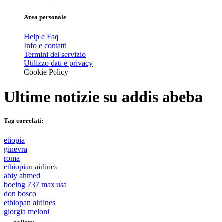
Area personale
Help e Faq
Info e contatti
Termini del servizio
Utilizzo dati e privacy
Cookie Policy
Ultime notizie su
addis abeba
Tag correlati:
etiopia
ginevra
roma
ethiopian airlines
abiy ahmed
boeing 737 max usa
don bosco
ethiopan airlines
giorgia meloni