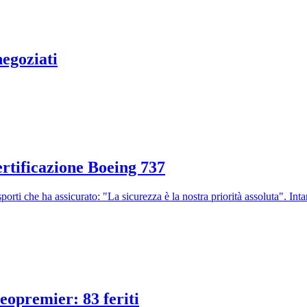
negoziati
ertificazione Boeing 737
orti che ha assicurato: "La sicurezza è la nostra priorità assoluta". In
neopremier: 83 feriti