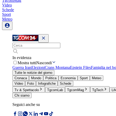
TgcomMag
Video
Schede
Sport
Meteo
In evidenza
Mostra tutti
Nascondi
Guerra Iran
Elezioni
Crans Montana
Epstein Files
Famiglia nel b
Tutte le notizie del giorno
Cronaca
Mondo
Politica
Economia
Sport
Meteo
Video
Foto
Infografiche
Schede
Tv & Spettacolo
TgcomLab
TgcomMag
TgTech
Lif
Chi siamo
Seguici anche su