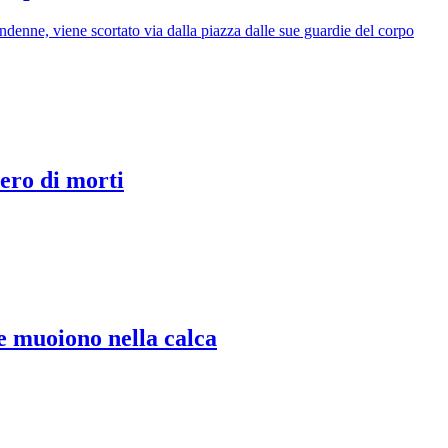
enne, viene scortato via dalla piazza dalle sue guardie del corpo
mero di morti
ne muoiono nella calca