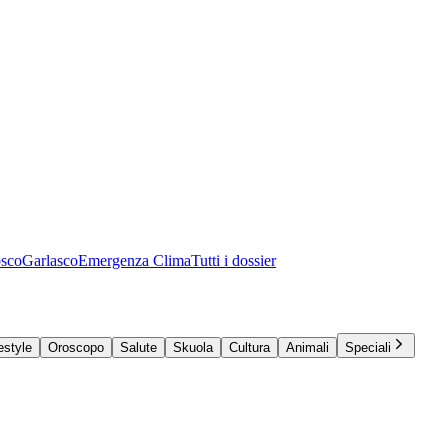
osco
Garlasco
Emergenza Clima
Tutti i dossier
estyle
Oroscopo
Salute
Skuola
Cultura
Animali
Speciali