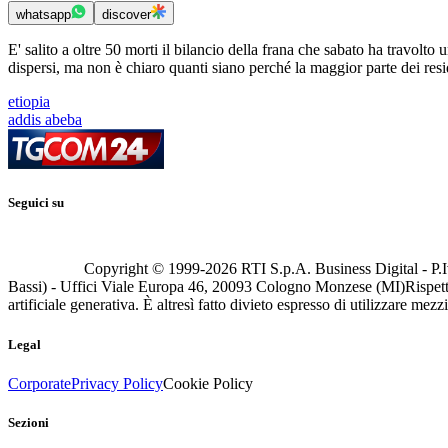
whatsapp
discover
E' salito a oltre 50 morti il bilancio della frana che sabato ha travolto
dispersi, ma non è chiaro quanti siano perché la maggior parte dei resid
etiopia
addis abeba
Seguici su
Copyright © 1999-
2026
RTI S.p.A. Business Digital - P.I
Bassi) - Uffici Viale Europa 46, 20093 Cologno Monzese (MI)
Rispett
artificiale generativa. È altresì fatto divieto espresso di utilizzare mez
Legal
Corporate
Privacy Policy
Cookie Policy
Sezioni