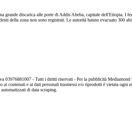
 una grande discarica alle porte di Addis Abeba, capitale dell'Etiopia. I f
enti della zona non sono registrati. Le autorità hanno evacuato 300 abita
va 03976881007 - Tutti i diritti riservati - Per la pubblicità Mediamon
o ai contenuti e ai dati personali trasmessi e/o riprodotti è vietata ogni 
zi automatizzati di data scraping.