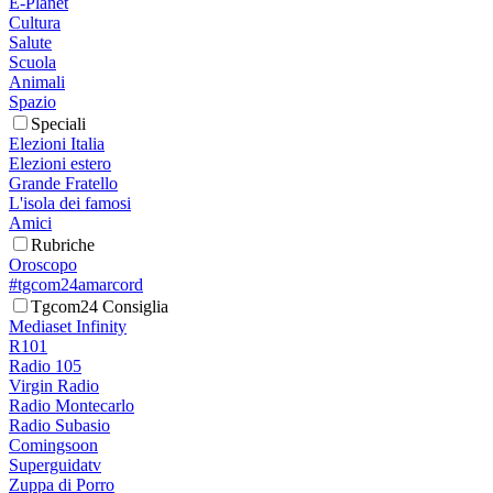
E-Planet
Cultura
Salute
Scuola
Animali
Spazio
Speciali
Elezioni Italia
Elezioni estero
Grande Fratello
L'isola dei famosi
Amici
Rubriche
Oroscopo
#tgcom24amarcord
Tgcom24 Consiglia
Mediaset Infinity
R101
Radio 105
Virgin Radio
Radio Montecarlo
Radio Subasio
Comingsoon
Superguidatv
Zuppa di Porro