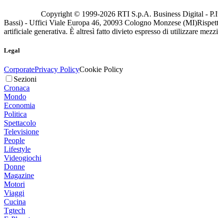
Copyright © 1999-
2026
RTI S.p.A. Business Digital - P.I
Bassi) - Uffici Viale Europa 46, 20093 Cologno Monzese (MI)
Rispett
artificiale generativa. È altresì fatto divieto espresso di utilizzare mez
Legal
Corporate
Privacy Policy
Cookie Policy
Sezioni
Cronaca
Mondo
Economia
Politica
Spettacolo
Televisione
People
Lifestyle
Videogiochi
Donne
Magazine
Motori
Viaggi
Cucina
Tgtech