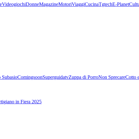
e
Videogiochi
Donne
Magazine
Motori
Viaggi
Cucina
Tgtech
E-Planet
Cult
 Subasio
Comingsoon
Superguidatv
Zuppa di Porro
Non Sprecare
Cotto 
tigiano in Fiera 2025