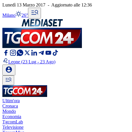
Lunedì 13 Marzo 2017
-
Aggiornato alle
12:36
Milano
26°
Leone
(23 Lug - 23 Ago)
Ultim'ora
Cronaca
Mondo
Economia
TgcomLab
Televisione