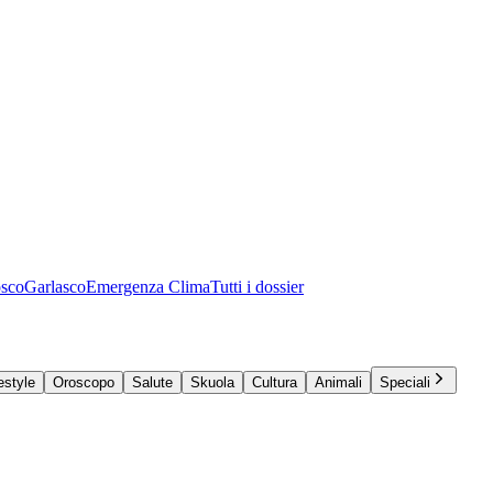
osco
Garlasco
Emergenza Clima
Tutti i dossier
estyle
Oroscopo
Salute
Skuola
Cultura
Animali
Speciali