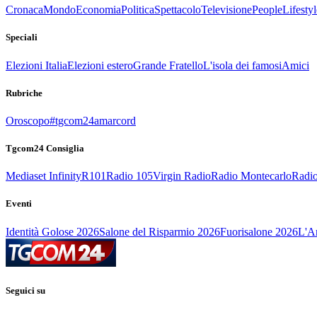
Cronaca
Mondo
Economia
Politica
Spettacolo
Televisione
People
Lifestyl
Speciali
Elezioni Italia
Elezioni estero
Grande Fratello
L'isola dei famosi
Amici
Rubriche
Oroscopo
#tgcom24amarcord
Tgcom24 Consiglia
Mediaset Infinity
R101
Radio 105
Virgin Radio
Radio Montecarlo
Radio
Eventi
Identità Golose 2026
Salone del Risparmio 2026
Fuorisalone 2026
L'Ar
Seguici su