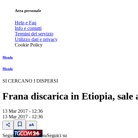
Area personale
Help e Faq
Info e contatti
Termini del servizio
Utilizzo dati e privacy
Cookie Policy
Mondo
Mondo
SI CERCANO I DISPERSI
Frana discarica in Etiopia, sale
13 Mar 2017 - 12:36
13 Mar 2017 - 12:36
Segui
su
Seguici su