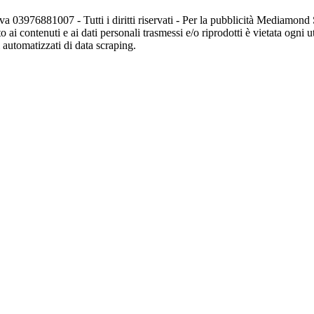
va 03976881007 - Tutti i diritti riservati - Per la pubblicità Mediamon
o ai contenuti e ai dati personali trasmessi e/o riprodotti è vietata ogni 
zi automatizzati di data scraping.