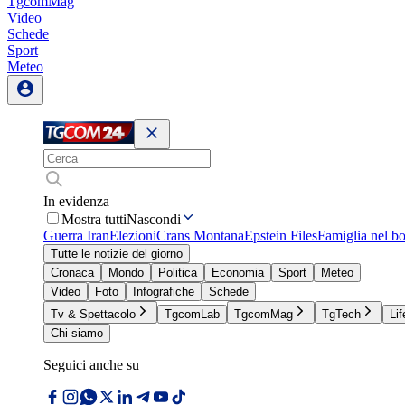
TgcomMag
Video
Schede
Sport
Meteo
In evidenza
Mostra tutti
Nascondi
Guerra Iran
Elezioni
Crans Montana
Epstein Files
Famiglia nel b
Tutte le notizie del giorno
Cronaca
Mondo
Politica
Economia
Sport
Meteo
Video
Foto
Infografiche
Schede
Tv & Spettacolo
TgcomLab
TgcomMag
TgTech
Lif
Chi siamo
Seguici anche su