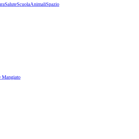
ura
Salute
Scuola
Animali
Spazio
e Mangiato