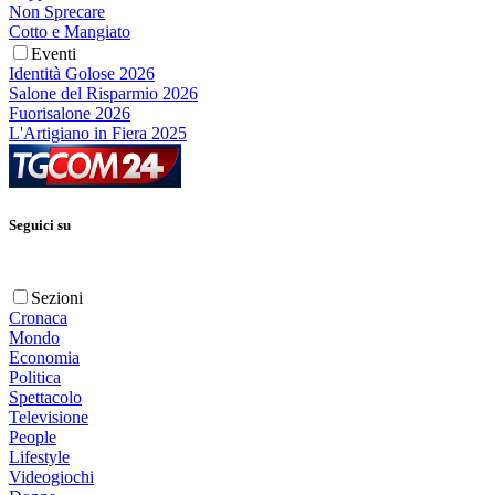
Non Sprecare
Cotto e Mangiato
Eventi
Identità Golose 2026
Salone del Risparmio 2026
Fuorisalone 2026
L'Artigiano in Fiera 2025
Seguici su
Sezioni
Cronaca
Mondo
Economia
Politica
Spettacolo
Televisione
People
Lifestyle
Videogiochi