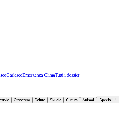
osco
Garlasco
Emergenza Clima
Tutti i dossier
estyle
Oroscopo
Salute
Skuola
Cultura
Animali
Speciali