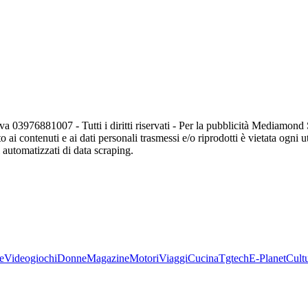
va 03976881007 - Tutti i diritti riservati - Per la pubblicità Mediamon
o ai contenuti e ai dati personali trasmessi e/o riprodotti è vietata ogni 
zi automatizzati di data scraping.
e
Videogiochi
Donne
Magazine
Motori
Viaggi
Cucina
Tgtech
E-Planet
Cult