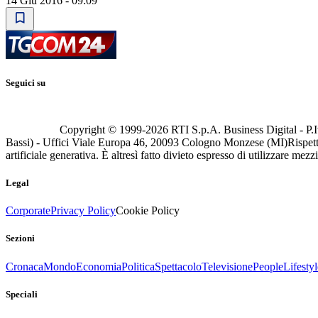
14 Giu 2016 - 09:09
Seguici su
Copyright © 1999-
2026
RTI S.p.A. Business Digital - P.I
Bassi) - Uffici Viale Europa 46, 20093 Cologno Monzese (MI)
Rispett
artificiale generativa. È altresì fatto divieto espresso di utilizzare mez
Legal
Corporate
Privacy Policy
Cookie Policy
Sezioni
Cronaca
Mondo
Economia
Politica
Spettacolo
Televisione
People
Lifestyl
Speciali