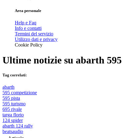
Area personale
Help e Faq
Info e contatti
Termini del servizio
Utilizzo dati e privacy
Cookie Policy
Ultime notizie su
abarth 595
Tag correlati:
abarth
595 competizione
595 pista
595 turismo
695 rivale
targa florio
124 spider
abarth 124 rally
beatsaudio