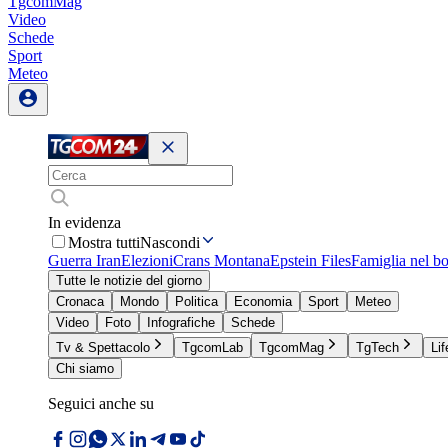
TgcomMag
Video
Schede
Sport
Meteo
In evidenza
Mostra tutti
Nascondi
Guerra Iran
Elezioni
Crans Montana
Epstein Files
Famiglia nel b
Tutte le notizie del giorno
Cronaca
Mondo
Politica
Economia
Sport
Meteo
Video
Foto
Infografiche
Schede
Tv & Spettacolo
TgcomLab
TgcomMag
TgTech
Lif
Chi siamo
Seguici anche su