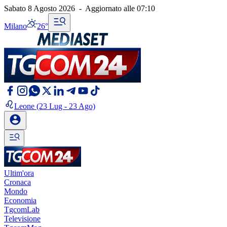
Sabato 8 Agosto 2026
-
Aggiornato alle
07:10
Milano
26°
Leone
(23 Lug - 23 Ago)
Ultim'ora
Cronaca
Mondo
Economia
TgcomLab
Televisione