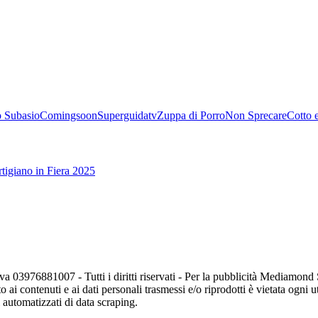
 Subasio
Comingsoon
Superguidatv
Zuppa di Porro
Non Sprecare
Cotto 
tigiano in Fiera 2025
va 03976881007 - Tutti i diritti riservati - Per la pubblicità Mediamon
o ai contenuti e ai dati personali trasmessi e/o riprodotti è vietata ogni 
zi automatizzati di data scraping.