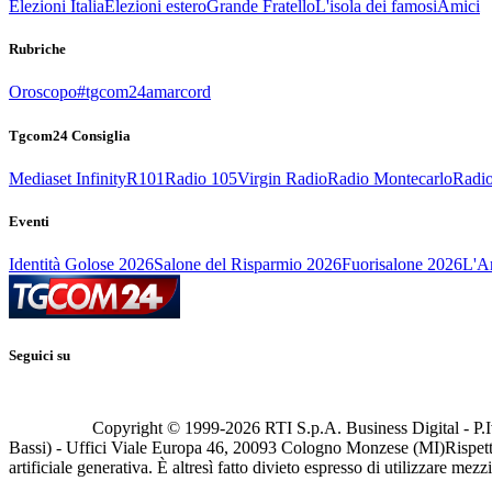
Elezioni Italia
Elezioni estero
Grande Fratello
L'isola dei famosi
Amici
Rubriche
Oroscopo
#tgcom24amarcord
Tgcom24 Consiglia
Mediaset Infinity
R101
Radio 105
Virgin Radio
Radio Montecarlo
Radio
Eventi
Identità Golose 2026
Salone del Risparmio 2026
Fuorisalone 2026
L'Ar
Seguici su
Copyright © 1999-
2026
RTI S.p.A. Business Digital - P.I
Bassi) - Uffici Viale Europa 46, 20093 Cologno Monzese (MI)
Rispett
artificiale generativa. È altresì fatto divieto espresso di utilizzare mez