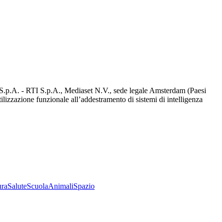
d S.p.A. - RTI S.p.A., Mediaset N.V., sede legale Amsterdam (Paesi
utilizzazione funzionale all’addestramento di sistemi di intelligenza
ura
Salute
Scuola
Animali
Spazio