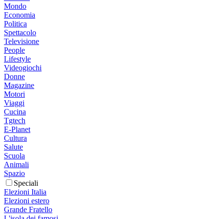
Mondo
Economia
Politica
Spettacolo
Televisione
People
Lifestyle
Videogiochi
Donne
Magazine
Motori
Viaggi
Cucina
Tgtech
E-Planet
Cultura
Salute
Scuola
Animali
Spazio
Speciali
Elezioni Italia
Elezioni estero
Grande Fratello
L'isola dei famosi