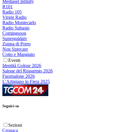
Mediaset Infinity
R101
Radio 105
Virgin Radio
Radio Montecarlo
Radio Subasio
Comingsoon
Superguidatv
Zuppa di Porro
Non Sprecare
Cotto e Mangiato
Eventi
Identità Golose 2026
Salone del Risparmio 2026
Fuorisalone 2026
L'Artigiano in Fiera 2025
Seguici su
Sezioni
Cronaca