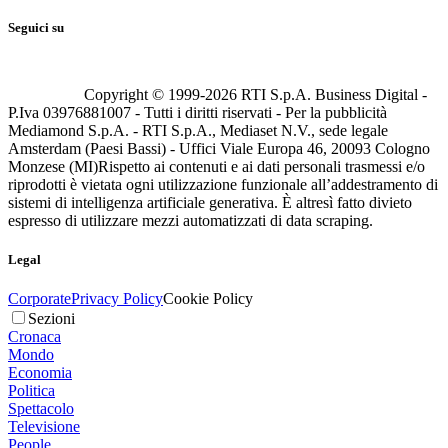
Seguici su
Copyright © 1999-
2026
RTI S.p.A. Business Digital -
P.Iva 03976881007 - Tutti i diritti riservati - Per la pubblicità
Mediamond S.p.A. - RTI S.p.A., Mediaset N.V., sede legale
Amsterdam (Paesi Bassi) - Uffici Viale Europa 46, 20093 Cologno
Monzese (MI)
Rispetto ai contenuti e ai dati personali trasmessi e/o
riprodotti è vietata ogni utilizzazione funzionale all’addestramento di
sistemi di intelligenza artificiale generativa. È altresì fatto divieto
espresso di utilizzare mezzi automatizzati di data scraping.
Legal
Corporate
Privacy Policy
Cookie Policy
Sezioni
Cronaca
Mondo
Economia
Politica
Spettacolo
Televisione
People