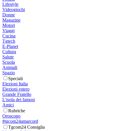
Lifestyle
Videogiochi
Donne
Magazine
Motori
Viaggi
Cucina
Tgtech
E-Planet
Cultura
Salute
Scuola
Animali
Spazio
Speciali
Elezioni Italia
Elezioni estero
Grande Fratello
L'isola dei famosi
Amici
Rubriche
Oroscopo
#tgcom24amarcord
Tgcom24 Consiglia