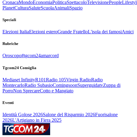
Cronaca
Mondo
Economia
Politica
Spettacolo
Televisione
People
Lifestyl
Planet
Cultura
Salute
Scuola
Animali
Spazio
Speciali
Elezioni Italia
Elezioni estero
Grande Fratello
L'isola dei famosi
Amici
Rubriche
Oroscopo
#tgcom24amarcord
Tgcom24 Consiglia
Mediaset Infinity
R101
Radio 105
Virgin Radio
Radio
Montecarlo
Radio Subasio
Comingsoon
Superguidatv
Zuppa di
Porro
Non Sprecare
Cotto e Mangiato
Eventi
Identità Golose 2026
Salone del Risparmio 2026
Fuorisalone
2026
L'Artigiano in Fiera 2025