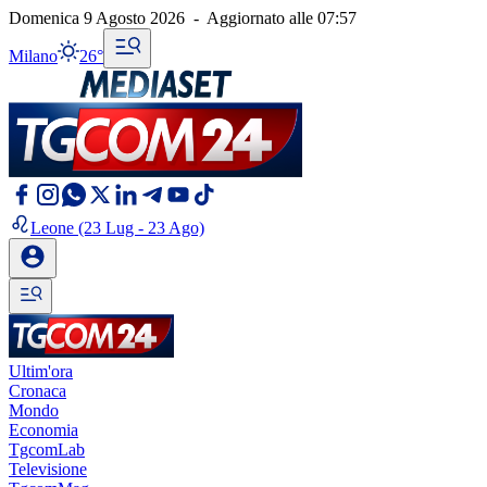
Domenica 9 Agosto 2026
-
Aggiornato alle
07:57
Milano
26°
Leone
(23 Lug - 23 Ago)
Ultim'ora
Cronaca
Mondo
Economia
TgcomLab
Televisione