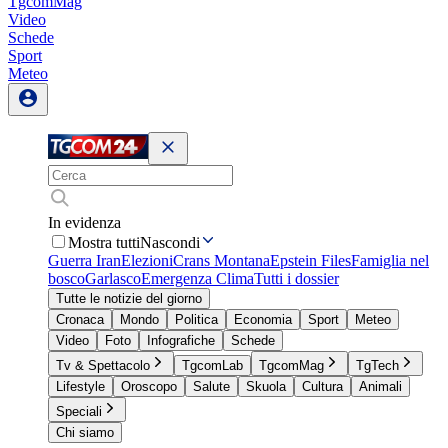
TgcomMag
Video
Schede
Sport
Meteo
In evidenza
Mostra tutti
Nascondi
Guerra Iran
Elezioni
Crans Montana
Epstein Files
Famiglia nel
bosco
Garlasco
Emergenza Clima
Tutti i dossier
Tutte le notizie del giorno
Cronaca
Mondo
Politica
Economia
Sport
Meteo
Video
Foto
Infografiche
Schede
Tv & Spettacolo
TgcomLab
TgcomMag
TgTech
Lifestyle
Oroscopo
Salute
Skuola
Cultura
Animali
Speciali
Chi siamo