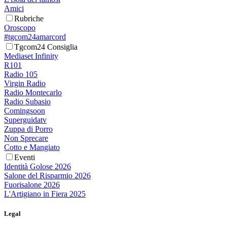
Amici
Rubriche
Oroscopo
#tgcom24amarcord
Tgcom24 Consiglia
Mediaset Infinity
R101
Radio 105
Virgin Radio
Radio Montecarlo
Radio Subasio
Comingsoon
Superguidatv
Zuppa di Porro
Non Sprecare
Cotto e Mangiato
Eventi
Identità Golose 2026
Salone del Risparmio 2026
Fuorisalone 2026
L'Artigiano in Fiera 2025
Legal