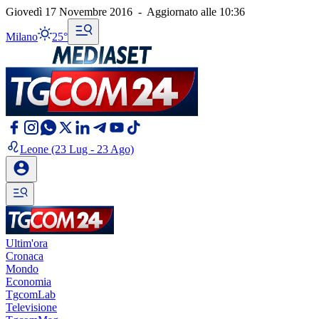
Giovedì 17 Novembre 2016
-
Aggiornato alle
10:36
Milano
25°
Leone
(23 Lug - 23 Ago)
Ultim'ora
Cronaca
Mondo
Economia
TgcomLab
Televisione