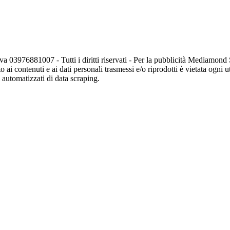
va 03976881007 - Tutti i diritti riservati - Per la pubblicità Mediamon
o ai contenuti e ai dati personali trasmessi e/o riprodotti è vietata ogni 
zi automatizzati di data scraping.