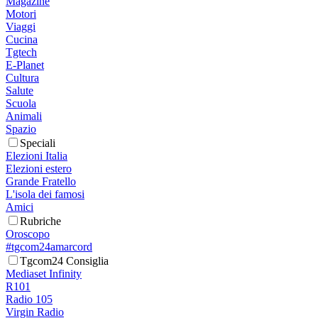
Magazine
Motori
Viaggi
Cucina
Tgtech
E-Planet
Cultura
Salute
Scuola
Animali
Spazio
Speciali
Elezioni Italia
Elezioni estero
Grande Fratello
L'isola dei famosi
Amici
Rubriche
Oroscopo
#tgcom24amarcord
Tgcom24 Consiglia
Mediaset Infinity
R101
Radio 105
Virgin Radio