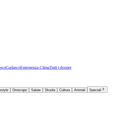
osco
Garlasco
Emergenza Clima
Tutti i dossier
estyle
Oroscopo
Salute
Skuola
Cultura
Animali
Speciali