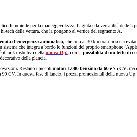
lico femminile per la maneggevolezza, lʼagilità e la versatilità delle 5 p
 hi-tech della vettura, che la pongono al vertice del segmento A.
frenata dʼemergenza automatica
, che fino ai 30 km orari riesce a evita
un sistema che integra a bordo le funzioni del proprio smartphone (Appl
 il look distintivo della
nuova Up!
, con la
possibilità di un tetto di c
 decorativo della plancia.
ovazioni. Restano i piccoli
motori 1.000 benzina da 60 e 75 CV
, ma 
a 90 CV. In questa fase di lancio, i prezzi promozionali della nuova Up!i