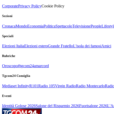
Corporate
Privacy Policy
Cookie Policy
Sezioni
Cronaca
Mondo
Economia
Politica
Spettacolo
Televisione
People
Lifestyl
Speciali
Elezioni Italia
Elezioni estero
Grande Fratello
L'isola dei famosi
Amici
Rubriche
Oroscopo
#tgcom24amarcord
Tgcom24 Consiglia
Mediaset Infinity
R101
Radio 105
Virgin Radio
Radio Montecarlo
Radio
Eventi
Identità Golose 2026
Salone del Risparmio 2026
Fuorisalone 2026
L'Ar