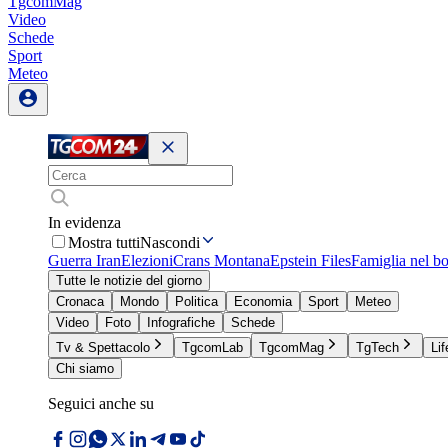
TgcomMag
Video
Schede
Sport
Meteo
In evidenza
Mostra tutti
Nascondi
Guerra Iran
Elezioni
Crans Montana
Epstein Files
Famiglia nel b
Tutte le notizie del giorno
Cronaca
Mondo
Politica
Economia
Sport
Meteo
Video
Foto
Infografiche
Schede
Tv & Spettacolo
TgcomLab
TgcomMag
TgTech
Lif
Chi siamo
Seguici anche su