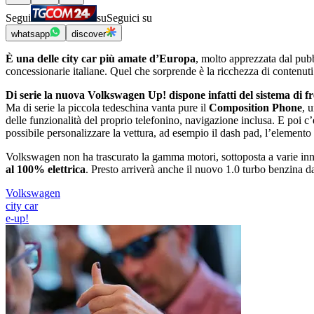
Segui
su
Seguici su
whatsapp
discover
È una delle city car più amate dʼEuropa
, molto apprezzata dal pubb
concessionarie italiane. Quel che sorprende è la ricchezza di contenuti
Di serie la nuova Volkswagen Up! dispone infatti del sistema di 
Ma di serie la piccola tedeschina vanta pure il
Composition Phone
, 
delle funzionalità del proprio telefonino, navigazione inclusa. E poi cʼè
possibile personalizzare la vettura, ad esempio il dash pad, l’elemento
Volkswagen non ha trascurato la gamma motori, sottoposta a varie inn
al 100% elettrica
. Presto arriverà anche il nuovo 1.0 turbo benzina d
Volkswagen
city car
e-up!