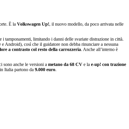
orte. È la
Volkswagen Up!
, il nuovo modello, da poco arrivata nelle
re i tamponamenti, limitando i danni delle svariate distrazione in città.
e e Android), così che il guidatore non debba rinunciare a nessuna
olore a contrasto col resto della carrozzeria
. Anche allʼinterno è
ci sono anche le versioni a
metano da 68 CV
e la
e-up! con trazione
n Italia partono da
9.000 euro
.