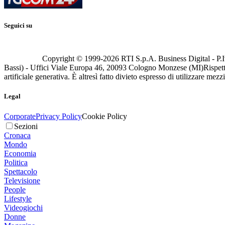
Seguici su
Copyright © 1999-
2026
RTI S.p.A. Business Digital - P.I
Bassi) - Uffici Viale Europa 46, 20093 Cologno Monzese (MI)
Rispett
artificiale generativa. È altresì fatto divieto espresso di utilizzare mez
Legal
Corporate
Privacy Policy
Cookie Policy
Sezioni
Cronaca
Mondo
Economia
Politica
Spettacolo
Televisione
People
Lifestyle
Videogiochi
Donne