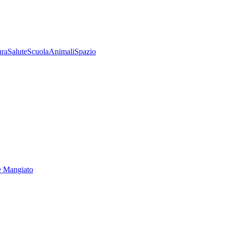
ura
Salute
Scuola
Animali
Spazio
e Mangiato