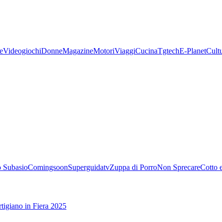
e
Videogiochi
Donne
Magazine
Motori
Viaggi
Cucina
Tgtech
E-Planet
Cult
 Subasio
Comingsoon
Superguidatv
Zuppa di Porro
Non Sprecare
Cotto 
tigiano in Fiera 2025