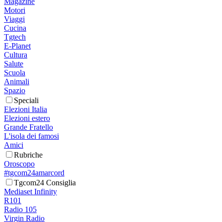
Magazine
Motori
Viaggi
Cucina
Tgtech
E-Planet
Cultura
Salute
Scuola
Animali
Spazio
Speciali
Elezioni Italia
Elezioni estero
Grande Fratello
L'isola dei famosi
Amici
Rubriche
Oroscopo
#tgcom24amarcord
Tgcom24 Consiglia
Mediaset Infinity
R101
Radio 105
Virgin Radio