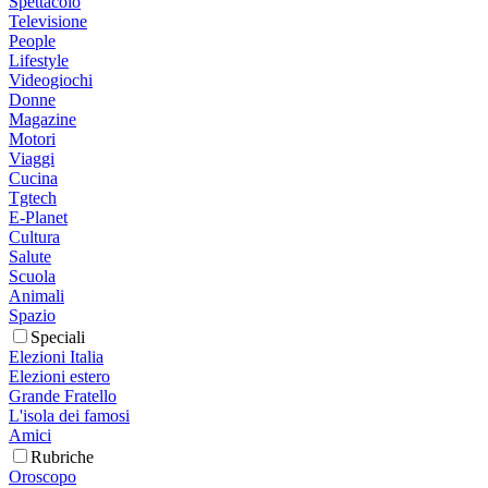
Spettacolo
Televisione
People
Lifestyle
Videogiochi
Donne
Magazine
Motori
Viaggi
Cucina
Tgtech
E-Planet
Cultura
Salute
Scuola
Animali
Spazio
Speciali
Elezioni Italia
Elezioni estero
Grande Fratello
L'isola dei famosi
Amici
Rubriche
Oroscopo