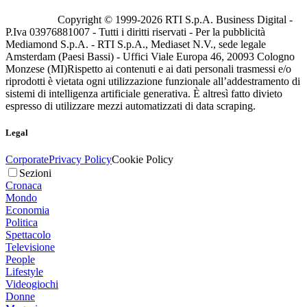
Copyright © 1999-
2026
RTI S.p.A. Business Digital -
P.Iva 03976881007 - Tutti i diritti riservati - Per la pubblicità
Mediamond S.p.A. - RTI S.p.A., Mediaset N.V., sede legale
Amsterdam (Paesi Bassi) - Uffici Viale Europa 46, 20093 Cologno
Monzese (MI)
Rispetto ai contenuti e ai dati personali trasmessi e/o
riprodotti è vietata ogni utilizzazione funzionale all’addestramento di
sistemi di intelligenza artificiale generativa. È altresì fatto divieto
espresso di utilizzare mezzi automatizzati di data scraping.
Legal
Corporate
Privacy Policy
Cookie Policy
Sezioni
Cronaca
Mondo
Economia
Politica
Spettacolo
Televisione
People
Lifestyle
Videogiochi
Donne