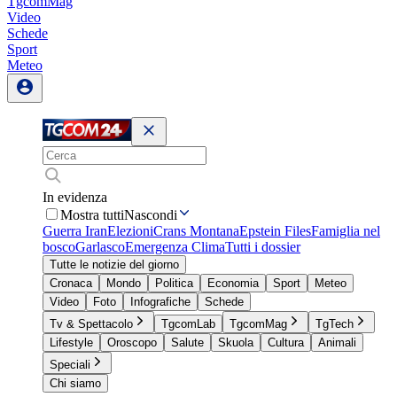
TgcomMag
Video
Schede
Sport
Meteo
In evidenza
Mostra tutti
Nascondi
Guerra Iran
Elezioni
Crans Montana
Epstein Files
Famiglia nel
bosco
Garlasco
Emergenza Clima
Tutti i dossier
Tutte le notizie del giorno
Cronaca
Mondo
Politica
Economia
Sport
Meteo
Video
Foto
Infografiche
Schede
Tv & Spettacolo
TgcomLab
TgcomMag
TgTech
Lifestyle
Oroscopo
Salute
Skuola
Cultura
Animali
Speciali
Chi siamo