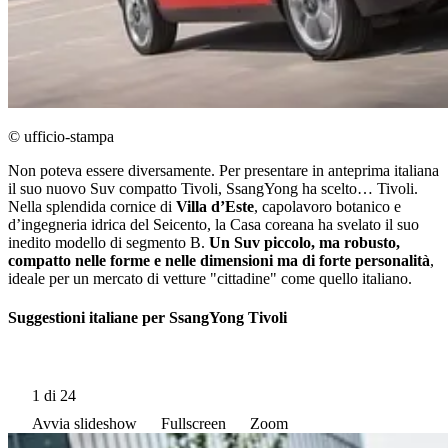
© ufficio-stampa
Non poteva essere diversamente. Per presentare in anteprima italiana
il suo nuovo Suv compatto Tivoli, SsangYong ha scelto… Tivoli.
Nella splendida cornice di
Villa dʼEste
, capolavoro botanico e
dʼingegneria idrica del Seicento, la Casa coreana ha svelato il suo
inedito modello di segmento B.
Un Suv piccolo, ma robusto,
compatto nelle forme e nelle dimensioni ma di forte personalità
,
ideale per un mercato di vetture "cittadine" come quello italiano.
Suggestioni italiane per SsangYong Tivoli
1
di 24
Avvia slideshow
Fullscreen
Zoom