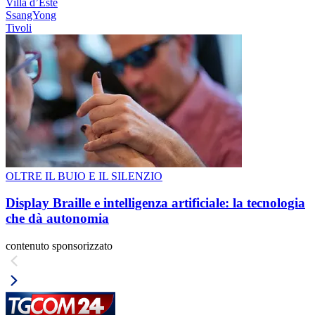
Villa dʼEste
SsangYong
Tivoli
OLTRE IL BUIO E IL SILENZIO
Display Braille e intelligenza artificiale: la tecnologia
che dà autonomia
contenuto sponsorizzato