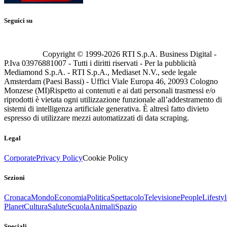
Seguici su
Copyright © 1999-
2026
RTI S.p.A. Business Digital -
P.Iva 03976881007 - Tutti i diritti riservati - Per la pubblicità
Mediamond S.p.A. - RTI S.p.A., Mediaset N.V., sede legale
Amsterdam (Paesi Bassi) - Uffici Viale Europa 46, 20093 Cologno
Monzese (MI)
Rispetto ai contenuti e ai dati personali trasmessi e/o
riprodotti è vietata ogni utilizzazione funzionale all’addestramento di
sistemi di intelligenza artificiale generativa. È altresì fatto divieto
espresso di utilizzare mezzi automatizzati di data scraping.
Legal
Corporate
Privacy Policy
Cookie Policy
Sezioni
Cronaca
Mondo
Economia
Politica
Spettacolo
Televisione
People
Lifestyl
Planet
Cultura
Salute
Scuola
Animali
Spazio
Speciali