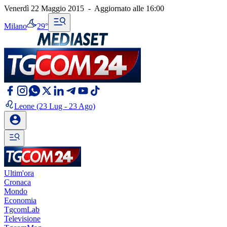
Venerdì 22 Maggio 2015
-
Aggiornato alle
16:00
Milano
29°
Leone
(23 Lug - 23 Ago)
Ultim'ora
Cronaca
Mondo
Economia
TgcomLab
Televisione