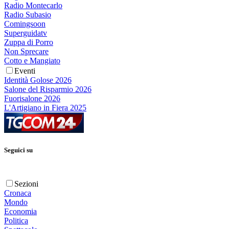
Radio Montecarlo
Radio Subasio
Comingsoon
Superguidatv
Zuppa di Porro
Non Sprecare
Cotto e Mangiato
Eventi
Identità Golose 2026
Salone del Risparmio 2026
Fuorisalone 2026
L'Artigiano in Fiera 2025
Seguici su
Sezioni
Cronaca
Mondo
Economia
Politica