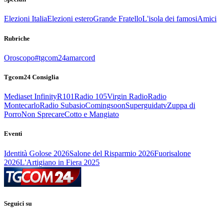
Elezioni Italia
Elezioni estero
Grande Fratello
L'isola dei famosi
Amici
Rubriche
Oroscopo
#tgcom24amarcord
Tgcom24 Consiglia
Mediaset Infinity
R101
Radio 105
Virgin Radio
Radio
Montecarlo
Radio Subasio
Comingsoon
Superguidatv
Zuppa di
Porro
Non Sprecare
Cotto e Mangiato
Eventi
Identità Golose 2026
Salone del Risparmio 2026
Fuorisalone
2026
L'Artigiano in Fiera 2025
Seguici su