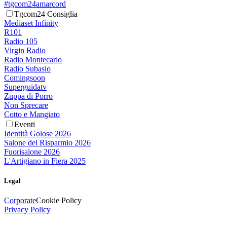
#tgcom24amarcord
Tgcom24 Consiglia
Mediaset Infinity
R101
Radio 105
Virgin Radio
Radio Montecarlo
Radio Subasio
Comingsoon
Superguidatv
Zuppa di Porro
Non Sprecare
Cotto e Mangiato
Eventi
Identità Golose 2026
Salone del Risparmio 2026
Fuorisalone 2026
L'Artigiano in Fiera 2025
Legal
Corporate
Cookie Policy
Privacy Policy