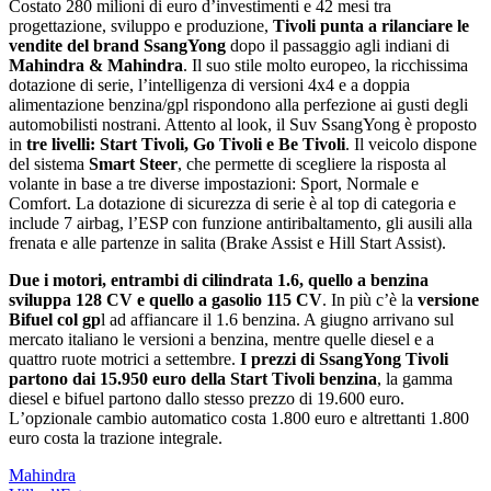
Costato 280 milioni di euro dʼinvestimenti e 42 mesi tra
progettazione, sviluppo e produzione,
Tivoli punta a rilanciare le
vendite del brand SsangYong
dopo il passaggio agli indiani di
Mahindra & Mahindra
. Il suo stile molto europeo, la ricchissima
dotazione di serie, lʼintelligenza di versioni 4x4 e a doppia
alimentazione benzina/gpl rispondono alla perfezione ai gusti degli
automobilisti nostrani. Attento al look, il Suv SsangYong è proposto
in
tre livelli: Start Tivoli, Go Tivoli e Be Tivoli
. Il veicolo dispone
del sistema
Smart Steer
, che permette di scegliere la risposta al
volante in base a tre diverse impostazioni: Sport, Normale e
Comfort. La dotazione di sicurezza di serie è al top di categoria e
include 7 airbag, lʼESP con funzione antiribaltamento, gli ausili alla
frenata e alle partenze in salita (Brake Assist e Hill Start Assist).
Due i motori, entrambi di cilindrata 1.6, quello a benzina
sviluppa 128 CV e quello a gasolio 115 CV
. In più cʼè la
versione
Bifuel col gp
l ad affiancare il 1.6 benzina. A giugno arrivano sul
mercato italiano le versioni a benzina, mentre quelle diesel e a
quattro ruote motrici a settembre.
I prezzi di SsangYong Tivoli
partono dai 15.950 euro della Start Tivoli benzina
, la gamma
diesel e bifuel partono dallo stesso prezzo di 19.600 euro.
Lʼopzionale cambio automatico costa 1.800 euro e altrettanti 1.800
euro costa la trazione integrale.
Mahindra