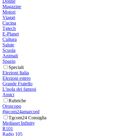
Donne
Magazine
Motori
Viaggi
Cucina
Tgtech
E-Planet
Cultura
Salute
Scuola
Animali
Spazio
Speciali
Elezioni Italia
Elezioni estero
Grande Fratello
L'isola dei famosi
Amici
Rubriche
Oroscopo
#tgcom24amarcord
Tgcom24 Consiglia
Mediaset Infinity
R101
Radio 105