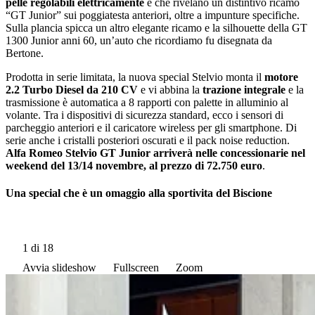
pelle regolabili elettricamente
e che rivelano un distintivo ricamo
“GT Junior” sui poggiatesta anteriori, oltre a impunture specifiche.
Sulla plancia spicca un altro elegante ricamo e la silhouette della GT
1300 Junior anni 60, unʼauto che ricordiamo fu disegnata da
Bertone.
Prodotta in serie limitata, la nuova special Stelvio monta il
motore
2.2 Turbo Diesel da 210 CV
e vi abbina la
trazione integrale
e la
trasmissione è automatica a 8 rapporti con palette in alluminio al
volante. Tra i dispositivi di sicurezza standard, ecco i sensori di
parcheggio anteriori e il caricatore wireless per gli smartphone. Di
serie anche i cristalli posteriori oscurati e il pack noise reduction.
Alfa Romeo Stelvio GT Junior arriverà nelle concessionarie nel
weekend del 13/14 novembre, al prezzo di 72.750 euro
.
Una special che è un omaggio alla sportivita del Biscione
1
di 18
Avvia slideshow
Fullscreen
Zoom