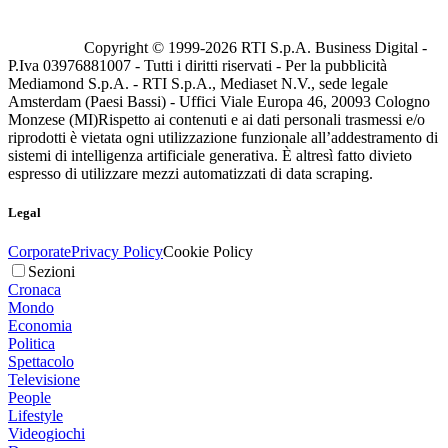
Copyright © 1999-
2026
RTI S.p.A. Business Digital -
P.Iva 03976881007 - Tutti i diritti riservati - Per la pubblicità
Mediamond S.p.A. - RTI S.p.A., Mediaset N.V., sede legale
Amsterdam (Paesi Bassi) - Uffici Viale Europa 46, 20093 Cologno
Monzese (MI)
Rispetto ai contenuti e ai dati personali trasmessi e/o
riprodotti è vietata ogni utilizzazione funzionale all’addestramento di
sistemi di intelligenza artificiale generativa. È altresì fatto divieto
espresso di utilizzare mezzi automatizzati di data scraping.
Legal
Corporate
Privacy Policy
Cookie Policy
Sezioni
Cronaca
Mondo
Economia
Politica
Spettacolo
Televisione
People
Lifestyle
Videogiochi