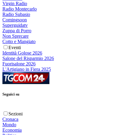
Virgin Radio
Radio Montecarlo
Radio Subasio
Comingsoon
Superguidatv
Zuppa di Porro
Non Sprecare
Cotto e Mangiato
Eventi
Identità Golose 2026
Salone del Risparmio 2026
Fuorisalone 2026
L'Artigiano in Fiera 2025
Seguici su
Sezioni
Cronaca
Mondo
Economia