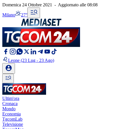
Domenica 24 Ottobre 2021
-
Aggiornato alle
08:08
Milano
27°
Leone
(23 Lug - 23 Ago)
Ultim'ora
Cronaca
Mondo
Economia
TgcomLab
Televisione