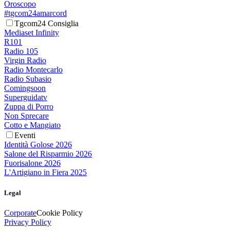
Oroscopo
#tgcom24amarcord
Tgcom24 Consiglia
Mediaset Infinity
R101
Radio 105
Virgin Radio
Radio Montecarlo
Radio Subasio
Comingsoon
Superguidatv
Zuppa di Porro
Non Sprecare
Cotto e Mangiato
Eventi
Identità Golose 2026
Salone del Risparmio 2026
Fuorisalone 2026
L'Artigiano in Fiera 2025
Legal
Corporate
Cookie Policy
Privacy Policy