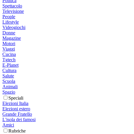
Politica
Spettacolo
Televisione
People
Lifestyle
Videogiochi
Donne
Magazine
Motori
Viaggi
Cucina
Tgtech
E-Planet
Cultura
Salute
Scuola
Animali
Spazio
Speciali
Elezioni Italia
Elezioni estero
Grande Fratello
L'isola dei famosi
Amici
Rubriche