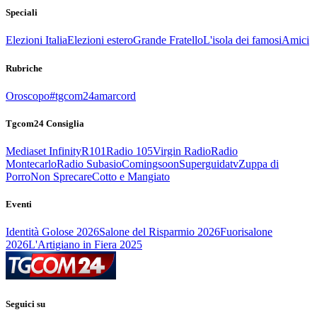
Speciali
Elezioni Italia
Elezioni estero
Grande Fratello
L'isola dei famosi
Amici
Rubriche
Oroscopo
#tgcom24amarcord
Tgcom24 Consiglia
Mediaset Infinity
R101
Radio 105
Virgin Radio
Radio
Montecarlo
Radio Subasio
Comingsoon
Superguidatv
Zuppa di
Porro
Non Sprecare
Cotto e Mangiato
Eventi
Identità Golose 2026
Salone del Risparmio 2026
Fuorisalone
2026
L'Artigiano in Fiera 2025
Seguici su