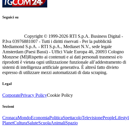
Seguici su
Copyright © 1999-
2026
RTI S.p.A. Business Digital -
P.Iva 03976881007 - Tutti i diritti riservati - Per la pubblicità
Mediamond S.p.A. - RTI S.p.A., Mediaset N.V., sede legale
Amsterdam (Paesi Bassi) - Uffici Viale Europa 46, 20093 Cologno
Monzese (MI)
Rispetto ai contenuti e ai dati personali trasmessi e/o
riprodotti è vietata ogni utilizzazione funzionale all’addestramento di
sistemi di intelligenza artificiale generativa. È altresì fatto divieto
espresso di utilizzare mezzi automatizzati di data scraping.
Legal
Corporate
Privacy Policy
Cookie Policy
Sezioni
Cronaca
Mondo
Economia
Politica
Spettacolo
Televisione
People
Lifestyl
Planet
Cultura
Salute
Scuola
Animali
Spazio