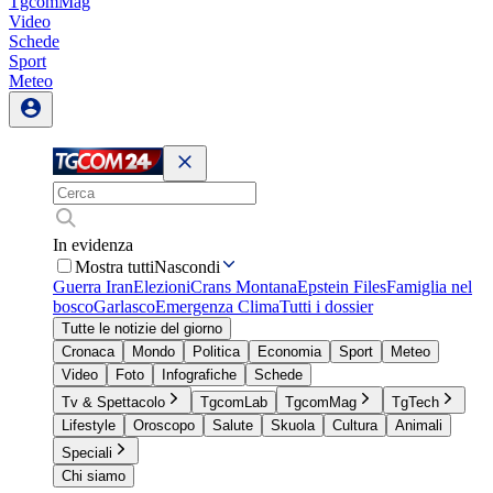
TgcomMag
Video
Schede
Sport
Meteo
In evidenza
Mostra tutti
Nascondi
Guerra Iran
Elezioni
Crans Montana
Epstein Files
Famiglia nel
bosco
Garlasco
Emergenza Clima
Tutti i dossier
Tutte le notizie del giorno
Cronaca
Mondo
Politica
Economia
Sport
Meteo
Video
Foto
Infografiche
Schede
Tv & Spettacolo
TgcomLab
TgcomMag
TgTech
Lifestyle
Oroscopo
Salute
Skuola
Cultura
Animali
Speciali
Chi siamo