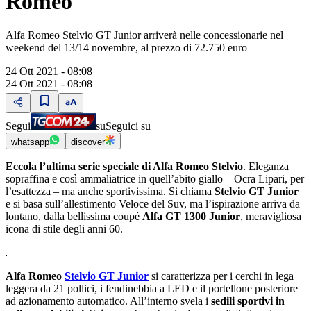
Romeo
Alfa Romeo Stelvio GT Junior arriverà nelle concessionarie nel
weekend del 13/14 novembre, al prezzo di 72.750 euro
24 Ott 2021 - 08:08
24 Ott 2021 - 08:08
Segui
su
Seguici su
whatsapp
discover
Eccola lʼultima serie speciale di Alfa Romeo Stelvio
. Eleganza
sopraffina e così ammaliatrice in quellʼabito giallo ‒ Ocra Lipari, per
lʼesattezza ‒ ma anche sportivissima. Si chiama
Stelvio GT Junior
e si basa sullʼallestimento Veloce del Suv, ma lʼispirazione arriva da
lontano, dalla bellissima coupé
Alfa GT 1300 Junior
, meravigliosa
icona di stile degli anni 60.
Alfa Romeo
Stelvio GT Junior
si caratterizza per i cerchi in lega
leggera da 21 pollici, i fendinebbia a LED e il portellone posteriore
ad azionamento automatico. Allʼinterno svela i
sedili sportivi in