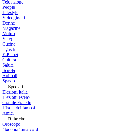
Televisione
People
Lifestyle
Videogiochi
Donne
Magazine
Motori
Viaggi
Cucina
Tgtech
E-Planet
Cultura
Salute
Scuola
Animali
Spazio
Speciali
Elezioni Italia
Elezioni estero
Grande Fratello
L'isola dei famosi
Amici
Rubriche
Oroscopo
#tgcom24amarcord