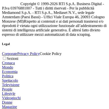
Copyright © 1999-
2026
RTI S.p.A. Business Digital -
P.Iva 03976881007 - Tutti i diritti riservati - Per la pubblicità
Mediamond S.p.A. - RTI S.p.A., Mediaset N.V., sede legale
Amsterdam (Paesi Bassi) - Uffici Viale Europa 46, 20093 Cologno
Monzese (MI)
Rispetto ai contenuti e ai dati personali trasmessi e/o
riprodotti è vietata ogni utilizzazione funzionale all’addestramento di
sistemi di intelligenza artificiale generativa. È altresì fatto divieto
espresso di utilizzare mezzi automatizzati di data scraping.
Legal
Corporate
Privacy Policy
Cookie Policy
Sezioni
Cronaca
Mondo
Economia
Politica
Spettacolo
Televisione
People
Lifestyle
Videogiochi
Donne
Magazine