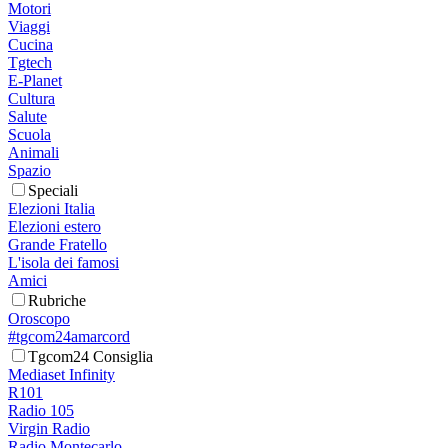
Motori
Viaggi
Cucina
Tgtech
E-Planet
Cultura
Salute
Scuola
Animali
Spazio
Speciali
Elezioni Italia
Elezioni estero
Grande Fratello
L'isola dei famosi
Amici
Rubriche
Oroscopo
#tgcom24amarcord
Tgcom24 Consiglia
Mediaset Infinity
R101
Radio 105
Virgin Radio
Radio Montecarlo