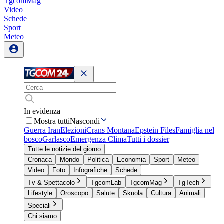
TgcomMag
Video
Schede
Sport
Meteo
In evidenza
Mostra tutti
Nascondi
Guerra Iran
Elezioni
Crans Montana
Epstein Files
Famiglia nel
bosco
Garlasco
Emergenza Clima
Tutti i dossier
Tutte le notizie del giorno
Cronaca
Mondo
Politica
Economia
Sport
Meteo
Video
Foto
Infografiche
Schede
Tv & Spettacolo
TgcomLab
TgcomMag
TgTech
Lifestyle
Oroscopo
Salute
Skuola
Cultura
Animali
Speciali
Chi siamo