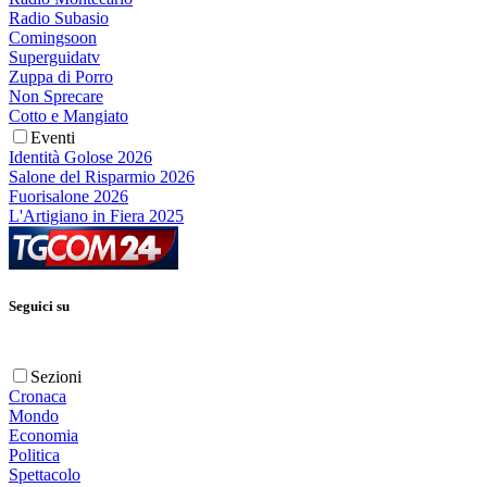
Radio Subasio
Comingsoon
Superguidatv
Zuppa di Porro
Non Sprecare
Cotto e Mangiato
Eventi
Identità Golose 2026
Salone del Risparmio 2026
Fuorisalone 2026
L'Artigiano in Fiera 2025
Seguici su
Sezioni
Cronaca
Mondo
Economia
Politica
Spettacolo