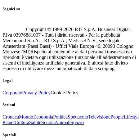
Seguici su
Copyright © 1999-
2026
RTI S.p.A. Business Digital -
P.Iva 03976881007 - Tutti i diritti riservati - Per la pubblicità
Mediamond S.p.A. - RTI S.p.A., Mediaset N.V., sede legale
Amsterdam (Paesi Bassi) - Uffici Viale Europa 46, 20093 Cologno
Monzese (MI)
Rispetto ai contenuti e ai dati personali trasmessi e/o
riprodotti è vietata ogni utilizzazione funzionale all’addestramento di
sistemi di intelligenza artificiale generativa. È altresì fatto divieto
espresso di utilizzare mezzi automatizzati di data scraping.
Legal
Corporate
Privacy Policy
Cookie Policy
Sezioni
Cronaca
Mondo
Economia
Politica
Spettacolo
Televisione
People
Lifestyl
Planet
Cultura
Salute
Scuola
Animali
Spazio
Speciali