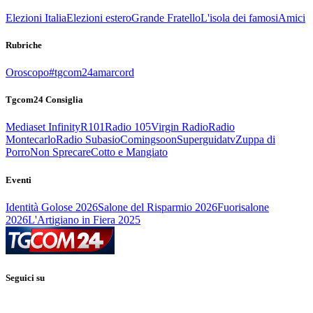
Elezioni Italia
Elezioni estero
Grande Fratello
L'isola dei famosi
Amici
Rubriche
Oroscopo
#tgcom24amarcord
Tgcom24 Consiglia
Mediaset Infinity
R101
Radio 105
Virgin Radio
Radio
Montecarlo
Radio Subasio
Comingsoon
Superguidatv
Zuppa di
Porro
Non Sprecare
Cotto e Mangiato
Eventi
Identità Golose 2026
Salone del Risparmio 2026
Fuorisalone
2026
L'Artigiano in Fiera 2025
Seguici su