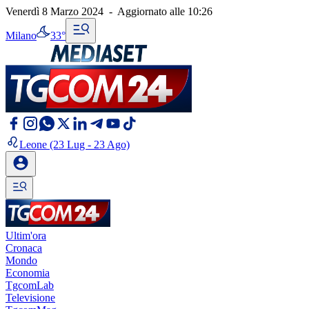
Venerdì 8 Marzo 2024
-
Aggiornato alle
10:26
Milano
33°
Leone
(23 Lug - 23 Ago)
Ultim'ora
Cronaca
Mondo
Economia
TgcomLab
Televisione