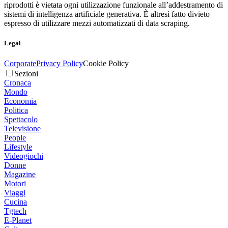
riprodotti è vietata ogni utilizzazione funzionale all’addestramento di
sistemi di intelligenza artificiale generativa. È altresì fatto divieto
espresso di utilizzare mezzi automatizzati di data scraping.
Legal
Corporate
Privacy Policy
Cookie Policy
Sezioni
Cronaca
Mondo
Economia
Politica
Spettacolo
Televisione
People
Lifestyle
Videogiochi
Donne
Magazine
Motori
Viaggi
Cucina
Tgtech
E-Planet