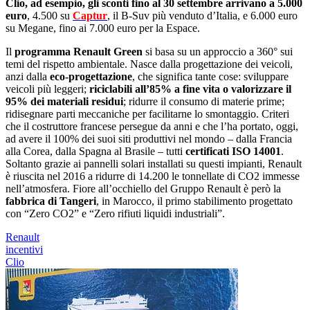
Clio, ad esempio, gli sconti fino al 30 settembre arrivano a 5.000
euro
, 4.500 su
Captur
, il B-Suv più venduto dʼItalia, e 6.000 euro
su Megane, fino ai 7.000 euro per la Espace.
Il
programma Renault Green
si basa su un approccio a 360° sui
temi del rispetto ambientale. Nasce dalla progettazione dei veicoli,
anzi dalla
eco-progettazione
, che significa tante cose: sviluppare
veicoli più leggeri;
riciclabili all’85% a fine vita o valorizzare il
95% dei materiali residui
; ridurre il consumo di materie prime;
ridisegnare parti meccaniche per facilitarne lo smontaggio. Criteri
che il costruttore francese persegue da anni e che lʼha portato, oggi,
ad avere il 100% dei suoi siti produttivi nel mondo ‒ dalla Francia
alla Corea, dalla Spagna al Brasile ‒ tutti
certificati ISO 14001
.
Soltanto grazie ai pannelli solari installati su questi impianti, Renault
è riuscita nel 2016 a ridurre di 14.200 le tonnellate di CO2 immesse
nell’atmosfera. Fiore all’occhiello del Gruppo Renault è però la
fabbrica di Tangeri
, in Marocco, il primo stabilimento progettato
con “Zero CO2” e “Zero rifiuti liquidi industriali”.
Renault
incentivi
Clio