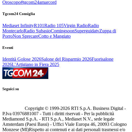
Oroscopo
#tgcom24amarcord
Tgcom24 Consiglia
Mediaset Infinity
R101
Radio 105
Virgin Radio
Radio
Montecarlo
Radio Subasio
Comingsoon
Superguidatv
Zuppa di
Porro
Non Sprecare
Cotto e Mangiato
Eventi
Identità Golose 2026
Salone del Risparmio 2026
Fuorisalone
2026
L'Artigiano in Fiera 2025
Seguici su
Copyright © 1999-
2026
RTI S.p.A. Business Digital -
P.Iva 03976881007 - Tutti i diritti riservati - Per la pubblicità
Mediamond S.p.A. - RTI S.p.A., Mediaset N.V., sede legale
Amsterdam (Paesi Bassi) - Uffici Viale Europa 46, 20093 Cologno
Monzese (MI)
Rispetto ai contenuti e ai dati personali trasmessi e/o