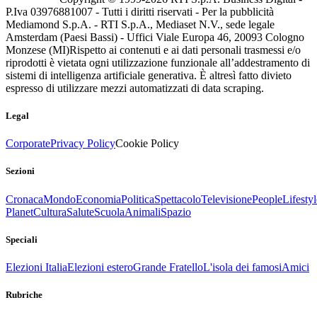
P.Iva 03976881007 - Tutti i diritti riservati - Per la pubblicità
Mediamond S.p.A. - RTI S.p.A., Mediaset N.V., sede legale
Amsterdam (Paesi Bassi) - Uffici Viale Europa 46, 20093 Cologno
Monzese (MI)
Rispetto ai contenuti e ai dati personali trasmessi e/o
riprodotti è vietata ogni utilizzazione funzionale all’addestramento di
sistemi di intelligenza artificiale generativa. È altresì fatto divieto
espresso di utilizzare mezzi automatizzati di data scraping.
Legal
Corporate
Privacy Policy
Cookie Policy
Sezioni
Cronaca
Mondo
Economia
Politica
Spettacolo
Televisione
People
Lifestyl
Planet
Cultura
Salute
Scuola
Animali
Spazio
Speciali
Elezioni Italia
Elezioni estero
Grande Fratello
L'isola dei famosi
Amici
Rubriche