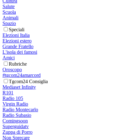
Cultura
Salute
Scuola
Animali
Spazio
Speciali
Elezioni Italia
Elezioni estero
Grande Fratello
L'isola dei famosi
Amici
Rubriche
Oroscopo
#tgcom24amarcord
Tgcom24 Consiglia
Mediaset Infinity
R101
Radio 105
Virgin Radio
Radio Montecarlo
Radio Subasio
Comingsoon
Superguidatv
Zuppa di Porro
Non Sprecare