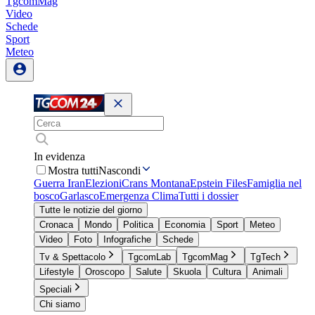
TgcomMag
Video
Schede
Sport
Meteo
In evidenza
Mostra tutti
Nascondi
Guerra Iran
Elezioni
Crans Montana
Epstein Files
Famiglia nel
bosco
Garlasco
Emergenza Clima
Tutti i dossier
Tutte le notizie del giorno
Cronaca
Mondo
Politica
Economia
Sport
Meteo
Video
Foto
Infografiche
Schede
Tv & Spettacolo
TgcomLab
TgcomMag
TgTech
Lifestyle
Oroscopo
Salute
Skuola
Cultura
Animali
Speciali
Chi siamo