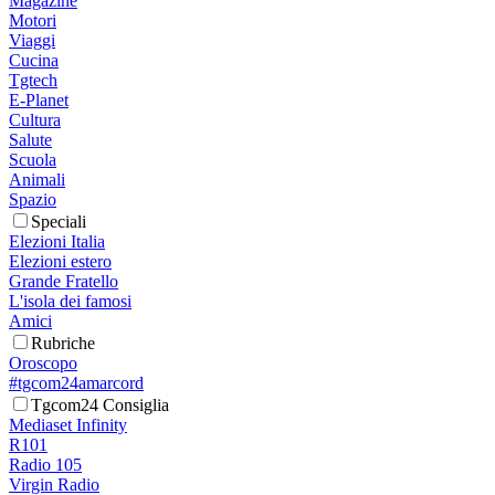
Magazine
Motori
Viaggi
Cucina
Tgtech
E-Planet
Cultura
Salute
Scuola
Animali
Spazio
Speciali
Elezioni Italia
Elezioni estero
Grande Fratello
L'isola dei famosi
Amici
Rubriche
Oroscopo
#tgcom24amarcord
Tgcom24 Consiglia
Mediaset Infinity
R101
Radio 105
Virgin Radio