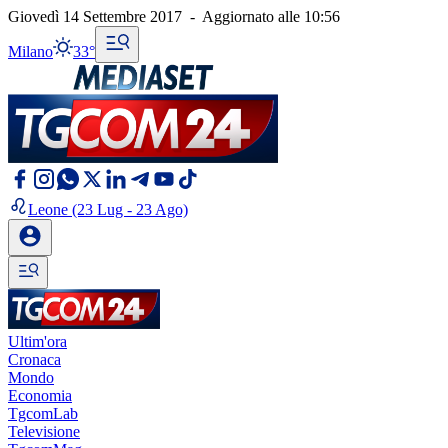
Giovedì 14 Settembre 2017
-
Aggiornato alle
10:56
Milano
33°
Leone
(23 Lug - 23 Ago)
Ultim'ora
Cronaca
Mondo
Economia
TgcomLab
Televisione