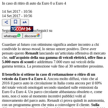
In caso di ritiro di auto da Euro 0 a Euro 4
14 Set 2017 - 10:56
14 Set 2017 - 10:56
Segui
su
Seguici su
whatsapp
discover
Guardare al futuro con ottimismo significa andare incontro a chi
condivide lo stesso
mood
, lo stesso umore positivo. Deve aver
pensato questo
Renault
lanciando unʼarticolata offensiva di mercato
che,
sullʼacquisto della sua gamma di veicoli elettrici, offre fino a
5.000 euro di sconti
e addirittura 7.000 euro sui veicoli della
gamma termica. La promozione vale fino al 30 settembre prossimo.
Il beneficio si ottiene in caso di rottamazione o ritiro di un
veicolo da Euro 0 a Euro 4
. Ancora molto diffusi, visto che al
2016 il parco auto in circolazione in Italia conta ancora per il 69%
del totale veicoli omologati secondo standard sulle emissioni da
Euro 0 a Euro 4. Un parco circolante abbastanza obsoleto e, come
noto, non ci sono al momento incentivi pubblici volti al
rinnovamento del parco auto. Renault ci prova quindi in autonomia,
con un programma green che mira a coinvolgere il cliente.
Sulla