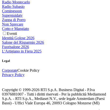
Radio Montecarlo
Radio Subasio
Comingsoon
Superguidatv
Zuppa di Porro
Non Sprecare
Cotto e Mangiato
Eventi
Identità Golose 2026
Salone del Risparmio 2026
Fuorisalone 2026
L'Artigiano in Fiera 2025
Legal
Corporate
Cookie Policy
Privacy Policy
Copyright © 1999-
2026
RTI S.p.A. Business Digital - P.Iva
03976881007 - Tutti i diritti riservati - Per la pubblicità Mediamond
S.p.A. - RTI S.p.A., Mediaset N.V., sede legale Amsterdam (Paesi
Bassi) - Uffici Viale Europa 46, 20093 Cologno Monzese (MI)