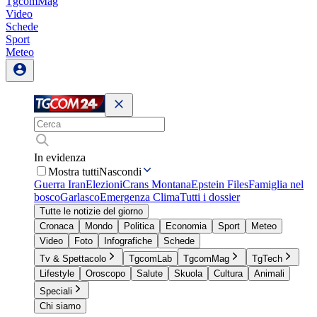
TgcomMag
Video
Schede
Sport
Meteo
In evidenza
Mostra tutti
Nascondi
Guerra Iran
Elezioni
Crans Montana
Epstein Files
Famiglia nel
bosco
Garlasco
Emergenza Clima
Tutti i dossier
Tutte le notizie del giorno
Cronaca
Mondo
Politica
Economia
Sport
Meteo
Video
Foto
Infografiche
Schede
Tv & Spettacolo
TgcomLab
TgcomMag
TgTech
Lifestyle
Oroscopo
Salute
Skuola
Cultura
Animali
Speciali
Chi siamo