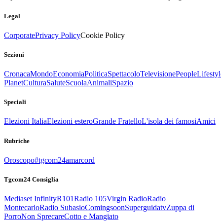
Legal
Corporate
Privacy Policy
Cookie Policy
Sezioni
Cronaca
Mondo
Economia
Politica
Spettacolo
Televisione
People
Lifestyl
Planet
Cultura
Salute
Scuola
Animali
Spazio
Speciali
Elezioni Italia
Elezioni estero
Grande Fratello
L'isola dei famosi
Amici
Rubriche
Oroscopo
#tgcom24amarcord
Tgcom24 Consiglia
Mediaset Infinity
R101
Radio 105
Virgin Radio
Radio
Montecarlo
Radio Subasio
Comingsoon
Superguidatv
Zuppa di
Porro
Non Sprecare
Cotto e Mangiato