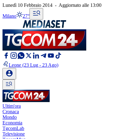
Lunedì 10 Febbraio 2014
-
Aggiornato alle
13:00
Milano
27°
Leone
(23 Lug - 23 Ago)
Ultim'ora
Cronaca
Mondo
Economia
TgcomLab
Televisione