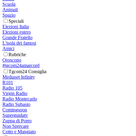
Scuola
Animali
Spazio
Speciali
Elezioni Italia
Elezioni estero
Grande Fratello
L'isola dei famosi
Amici
Rubriche
Oroscopo
#tgcom24amarcord
Tgcom24 Consiglia
Mediaset Infinity
R101
Radio 105
Virgin Radio
Radio Montecarlo
Radio Subasio
Comingsoon
Superguidatv
Zuppa di Porro
Non Sprecare
Cotto e Mangiato