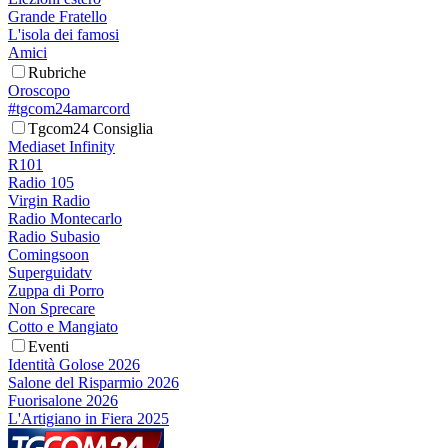
Grande Fratello
L'isola dei famosi
Amici
Rubriche
Oroscopo
#tgcom24amarcord
Tgcom24 Consiglia
Mediaset Infinity
R101
Radio 105
Virgin Radio
Radio Montecarlo
Radio Subasio
Comingsoon
Superguidatv
Zuppa di Porro
Non Sprecare
Cotto e Mangiato
Eventi
Identità Golose 2026
Salone del Risparmio 2026
Fuorisalone 2026
L'Artigiano in Fiera 2025