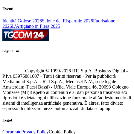
Eventi
Identità Golose 2026
Salone del Risparmio 2026
Fuorisalone
2026
L'Artigiano in Fiera 2025
Seguici su
Copyright © 1999-
2026
RTI S.p.A. Business Digital -
P.Iva 03976881007 - Tutti i diritti riservati - Per la pubblicità
Mediamond S.p.A. - RTI S.p.A., Mediaset N.V., sede legale
Amsterdam (Paesi Bassi) - Uffici Viale Europa 46, 20093 Cologno
Monzese (MI)
Rispetto ai contenuti e ai dati personali trasmessi e/o
riprodotti è vietata ogni utilizzazione funzionale all’addestramento di
sistemi di intelligenza artificiale generativa. È altresì fatto divieto
espresso di utilizzare mezzi automatizzati di data scraping.
Legal
Corporate
Privacy Policy
Cookie Policy