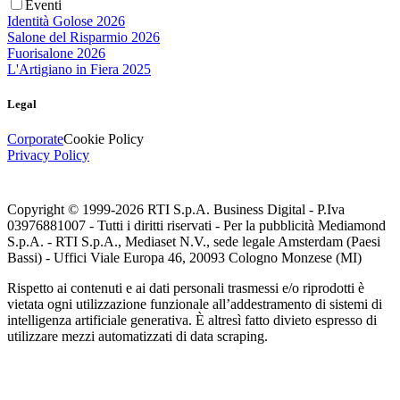
Eventi
Identità Golose 2026
Salone del Risparmio 2026
Fuorisalone 2026
L'Artigiano in Fiera 2025
Legal
Corporate
Cookie Policy
Privacy Policy
Copyright © 1999-
2026
RTI S.p.A. Business Digital - P.Iva
03976881007 - Tutti i diritti riservati - Per la pubblicità Mediamond
S.p.A. - RTI S.p.A., Mediaset N.V., sede legale Amsterdam (Paesi
Bassi) - Uffici Viale Europa 46, 20093 Cologno Monzese (MI)
Rispetto ai contenuti e ai dati personali trasmessi e/o riprodotti è
vietata ogni utilizzazione funzionale all’addestramento di sistemi di
intelligenza artificiale generativa. È altresì fatto divieto espresso di
utilizzare mezzi automatizzati di data scraping.