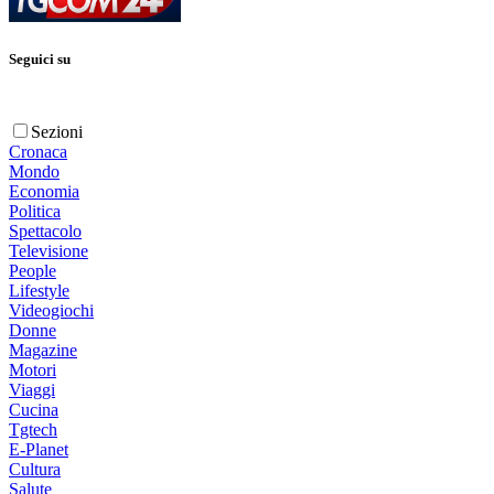
Seguici su
Sezioni
Cronaca
Mondo
Economia
Politica
Spettacolo
Televisione
People
Lifestyle
Videogiochi
Donne
Magazine
Motori
Viaggi
Cucina
Tgtech
E-Planet
Cultura
Salute