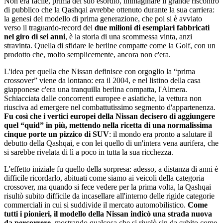
Non era facile, prima del suo esordio, immaginare il grande riscontro
di pubblico che la Qashqai avrebbe ottenuto durante la sua carriera:
la genesi del modello di prima generazione, che poi si è avviato
verso il traguardo-record dei
due milioni di esemplari fabbricati
nel giro di sei anni
, è la storia di una scommessa vinta, anzi
stravinta. Quella di sfidare le berline compatte come la Golf, con un
prodotto che, molto semplicemente, ancora non c'era.
L'idea per quella che Nissan definisce con orgoglio la “prima
crossover” viene da lontano: era il 2004, e nel listino della casa
giapponese c'era una tranquilla berlina compatta, l'Almera.
Schiacciata dalle concorrenti europee e asiatiche, la vettura non
riusciva ad emergere nel combattutissimo segmento d'appartenenza.
Fu così che i vertici europei della Nissan decisero di aggiungere
quel “quid” in più, mettendo nella ricetta di una normalissima
cinque porte un pizzico di SUV
: il mondo era pronto a salutare il
debutto della Qashqai, e con lei quello di un'intera vena aurifera, che
si sarebbe rivelata di lì a poco in tutta la sua ricchezza.
L'effetto iniziale fu quello della sorpresa: adesso, a distanza di anni è
difficile ricordarlo, abituati come siamo ai veicoli della categoria
crossover, ma quando si fece vedere per la prima volta, la Qashqai
risultò subito difficile da incasellare all'interno delle rigide categorie
commerciali in cui si suddivide il mercato automobilistico.
Come
tutti i pionieri, il modello della Nissan indicò una strada nuova
da percorrere
, mostrando qualcosa che si rivelò sin da subito come