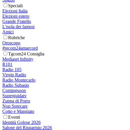
Speciali
Elezioni Italia
Elezioni estero
Grande Fratello
L'isola dei famosi
Amici
Rubriche
Oroscopo
#tgcom24amarcord
Tgcom24 Consiglia
Mediaset Infinity
R101
Radio 105
Virgin Radio
Radio Montecarlo
Radio Subasio
Comingsoon
Superguidatv
Zuppa di Porro
Non Sprecare
Cotto e Mangiato
Eventi
Identità Golose 2026
Salone del Risparmio 2026