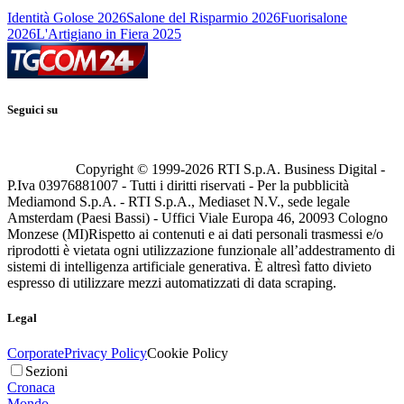
Identità Golose 2026
Salone del Risparmio 2026
Fuorisalone
2026
L'Artigiano in Fiera 2025
Seguici su
Copyright © 1999-
2026
RTI S.p.A. Business Digital -
P.Iva 03976881007 - Tutti i diritti riservati - Per la pubblicità
Mediamond S.p.A. - RTI S.p.A., Mediaset N.V., sede legale
Amsterdam (Paesi Bassi) - Uffici Viale Europa 46, 20093 Cologno
Monzese (MI)
Rispetto ai contenuti e ai dati personali trasmessi e/o
riprodotti è vietata ogni utilizzazione funzionale all’addestramento di
sistemi di intelligenza artificiale generativa. È altresì fatto divieto
espresso di utilizzare mezzi automatizzati di data scraping.
Legal
Corporate
Privacy Policy
Cookie Policy
Sezioni
Cronaca
Mondo