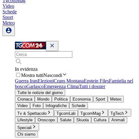
TgcomMag
Video
Schede
Sport
Meteo
In evidenza
Mostra tutti
Nascondi
Guerra Iran
Elezioni
Crans Montana
Epstein Files
Famiglia nel
bosco
Garlasco
Emergenza Clima
Tutti i dossier
Tutte le notizie del giorno
Cronaca
Mondo
Politica
Economia
Sport
Meteo
Video
Foto
Infografiche
Schede
Tv & Spettacolo
TgcomLab
TgcomMag
TgTech
Lifestyle
Oroscopo
Salute
Skuola
Cultura
Animali
Speciali
Chi siamo