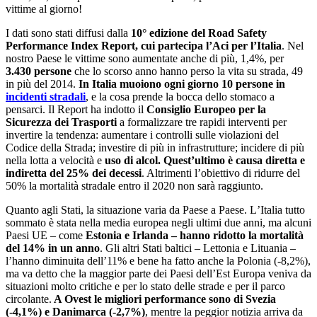
vittime al giorno!
I dati sono stati diffusi dalla
10° edizione del Road Safety
Performance Index Report, cui partecipa lʼAci per lʼItalia
. Nel
nostro Paese le vittime sono aumentate anche di più, 1,4%, per
3.430 persone
che lo scorso anno hanno perso la vita su strada, 49
in più del 2014.
In Italia muoiono ogni giorno 10 persone in
incidenti stradali
, e la cosa prende la bocca dello stomaco a
pensarci. Il Report ha indotto il
Consiglio Europeo per la
Sicurezza dei Trasporti
a formalizzare tre rapidi interventi per
invertire la tendenza: aumentare i controlli sulle violazioni del
Codice della Strada; investire di più in infrastrutture; incidere di più
nella lotta a velocità e
uso di alcol. Questʼultimo è causa diretta e
indiretta del 25% dei decessi
. Altrimenti lʼobiettivo di ridurre del
50% la mortalità stradale entro il 2020 non sarà raggiunto.
Quanto agli Stati, la situazione varia da Paese a Paese. LʼItalia tutto
sommato è stata nella media europea negli ultimi due anni, ma alcuni
Paesi UE ‒ come
Estonia e Irlanda ‒ hanno ridotto la mortalità
del 14% in un anno
. Gli altri Stati baltici ‒ Lettonia e Lituania ‒
lʼhanno diminuita dellʼ11% e bene ha fatto anche la Polonia (-8,2%),
ma va detto che la maggior parte dei Paesi dellʼEst Europa veniva da
situazioni molto critiche e per lo stato delle strade e per il parco
circolante.
A Ovest le migliori performance sono di Svezia
(-4,1%) e Danimarca (-2,7%)
, mentre la peggior notizia arriva da