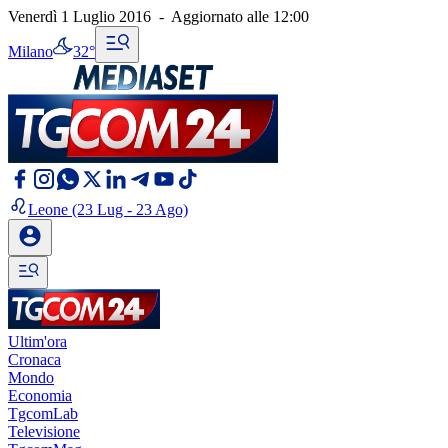
Venerdì 1 Luglio 2016
-
Aggiornato alle
12:00
Milano
32°
Leone
(23 Lug - 23 Ago)
Ultim'ora
Cronaca
Mondo
Economia
TgcomLab
Televisione