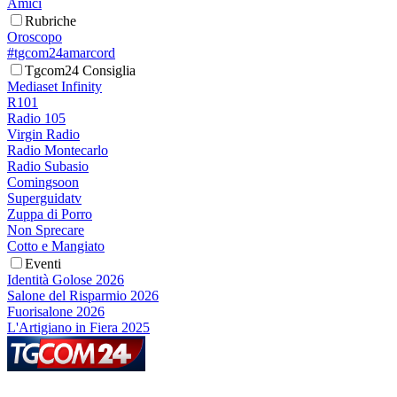
Amici
Rubriche
Oroscopo
#tgcom24amarcord
Tgcom24 Consiglia
Mediaset Infinity
R101
Radio 105
Virgin Radio
Radio Montecarlo
Radio Subasio
Comingsoon
Superguidatv
Zuppa di Porro
Non Sprecare
Cotto e Mangiato
Eventi
Identità Golose 2026
Salone del Risparmio 2026
Fuorisalone 2026
L'Artigiano in Fiera 2025