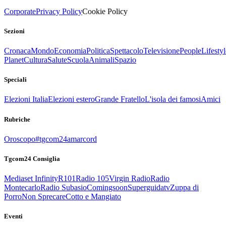
Corporate
Privacy Policy
Cookie Policy
Sezioni
Cronaca
Mondo
Economia
Politica
Spettacolo
Televisione
People
Lifestyl
Planet
Cultura
Salute
Scuola
Animali
Spazio
Speciali
Elezioni Italia
Elezioni estero
Grande Fratello
L'isola dei famosi
Amici
Rubriche
Oroscopo
#tgcom24amarcord
Tgcom24 Consiglia
Mediaset Infinity
R101
Radio 105
Virgin Radio
Radio
Montecarlo
Radio Subasio
Comingsoon
Superguidatv
Zuppa di
Porro
Non Sprecare
Cotto e Mangiato
Eventi