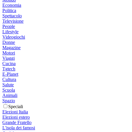
Economia
Politica
Spettacolo
Televisione
People
Lifestyle
Videogiochi
Donne
Magazine
Motori
Viaggi
Cucina
Tgtech
E-Planet
Cultura
Salute
Scuola
Animali
Spazio
Speciali
Elezioni Italia
Elezioni estero
Grande Fratello
L'isola dei famosi