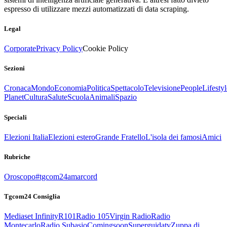
espresso di utilizzare mezzi automatizzati di data scraping.
Legal
Corporate
Privacy Policy
Cookie Policy
Sezioni
Cronaca
Mondo
Economia
Politica
Spettacolo
Televisione
People
Lifestyl
Planet
Cultura
Salute
Scuola
Animali
Spazio
Speciali
Elezioni Italia
Elezioni estero
Grande Fratello
L'isola dei famosi
Amici
Rubriche
Oroscopo
#tgcom24amarcord
Tgcom24 Consiglia
Mediaset Infinity
R101
Radio 105
Virgin Radio
Radio
Montecarlo
Radio Subasio
Comingsoon
Superguidatv
Zuppa di