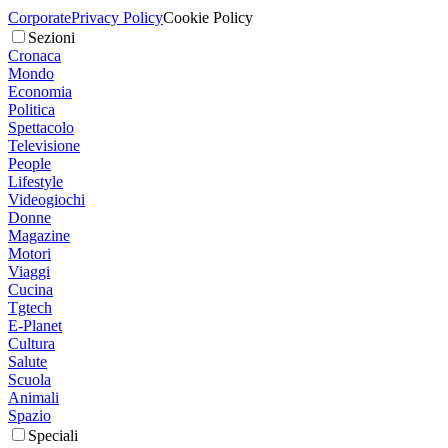
Corporate
Privacy Policy
Cookie Policy
Sezioni
Cronaca
Mondo
Economia
Politica
Spettacolo
Televisione
People
Lifestyle
Videogiochi
Donne
Magazine
Motori
Viaggi
Cucina
Tgtech
E-Planet
Cultura
Salute
Scuola
Animali
Spazio
Speciali