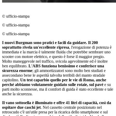
© ufficio-stampa
© ufficio-stampa
© ufficio-stampa
I nuovi Burgman sono pratici e facili da guidare. Il 200
soprattutto rivela un'eccellente ripresa
, l'erogazione di potenza è
immediata e la marcia è talmente fluida che potrebbe sembrare uno
scooter con motore elettrico, e questo è forse il maggior pregio.
Molto maneggevole nel traffico, svicola agevolmente ed è inoltre
ben equilibrato.
L'ABS funziona benissimo e conferisce una
sicurezza enorme
; gli ammortizzatori sono molto ben studiati e
assecondano bene le asperità talvolta terribili del manto stradale
capitolino.
Un test caparbio quello per le vie di Roma, anche
perché abbiamo volutamente guidato sulle rotaie, sul pavé
e su
parti molto sconnesse, ma il comfort di guida è stato eccellente e tale
anche la sicurezza.
Il vano sottosella è illuminato e offre 41 litri di capacità, così da
ospitare due caschi jet
. Nel cassetto centrale posizionato nel
retroscudo c'è un'utile presa per la ricarica dello smartphone e sul