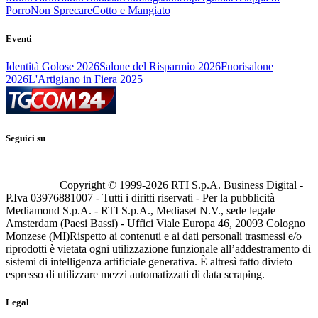
Porro
Non Sprecare
Cotto e Mangiato
Eventi
Identità Golose 2026
Salone del Risparmio 2026
Fuorisalone
2026
L'Artigiano in Fiera 2025
Seguici su
Copyright © 1999-
2026
RTI S.p.A. Business Digital -
P.Iva 03976881007 - Tutti i diritti riservati - Per la pubblicità
Mediamond S.p.A. - RTI S.p.A., Mediaset N.V., sede legale
Amsterdam (Paesi Bassi) - Uffici Viale Europa 46, 20093 Cologno
Monzese (MI)
Rispetto ai contenuti e ai dati personali trasmessi e/o
riprodotti è vietata ogni utilizzazione funzionale all’addestramento di
sistemi di intelligenza artificiale generativa. È altresì fatto divieto
espresso di utilizzare mezzi automatizzati di data scraping.
Legal