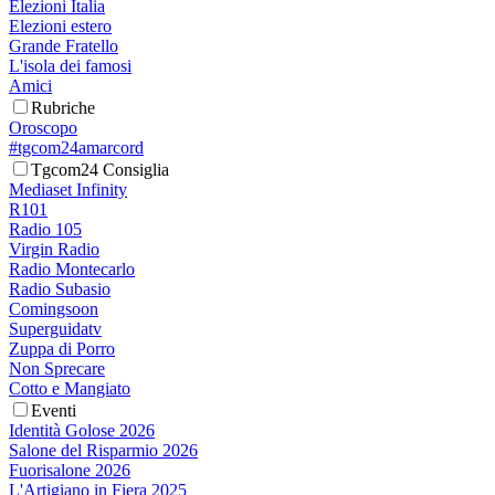
Elezioni Italia
Elezioni estero
Grande Fratello
L'isola dei famosi
Amici
Rubriche
Oroscopo
#tgcom24amarcord
Tgcom24 Consiglia
Mediaset Infinity
R101
Radio 105
Virgin Radio
Radio Montecarlo
Radio Subasio
Comingsoon
Superguidatv
Zuppa di Porro
Non Sprecare
Cotto e Mangiato
Eventi
Identità Golose 2026
Salone del Risparmio 2026
Fuorisalone 2026
L'Artigiano in Fiera 2025