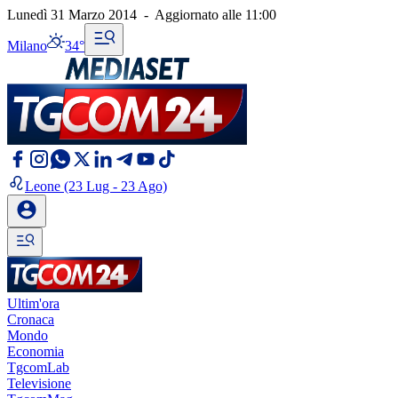
Lunedì 31 Marzo 2014
-
Aggiornato alle
11:00
Milano
34°
Leone
(23 Lug - 23 Ago)
Ultim'ora
Cronaca
Mondo
Economia
TgcomLab
Televisione