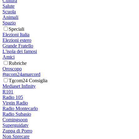
Cultura
Salute
Scuola
Animali
Spazio
Speciali
Elezioni Italia
Elezioni estero
Grande Fratello
L'isola dei famosi
Amici
Rubriche
Oroscopo
#tgcom24amarcord
Tgcom24 Consiglia
Mediaset Infinity
R101
Radio 105
Virgin Radio
Radio Montecarlo
Radio Subasio
Comingsoon
Superguidatv
Zuppa di Porro
Non Sprecare