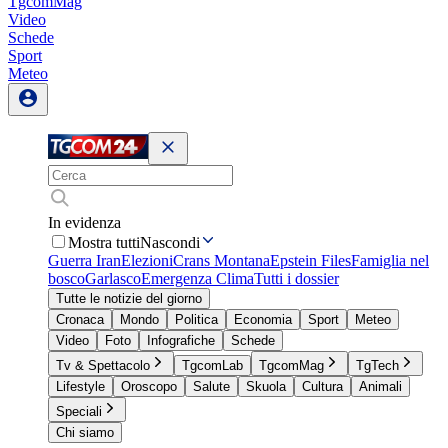
TgcomMag
Video
Schede
Sport
Meteo
In evidenza
Mostra tutti
Nascondi
Guerra Iran
Elezioni
Crans Montana
Epstein Files
Famiglia nel
bosco
Garlasco
Emergenza Clima
Tutti i dossier
Tutte le notizie del giorno
Cronaca
Mondo
Politica
Economia
Sport
Meteo
Video
Foto
Infografiche
Schede
Tv & Spettacolo
TgcomLab
TgcomMag
TgTech
Lifestyle
Oroscopo
Salute
Skuola
Cultura
Animali
Speciali
Chi siamo