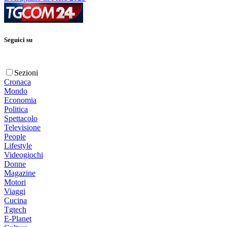
Seguici su
Sezioni
Cronaca
Mondo
Economia
Politica
Spettacolo
Televisione
People
Lifestyle
Videogiochi
Donne
Magazine
Motori
Viaggi
Cucina
Tgtech
E-Planet