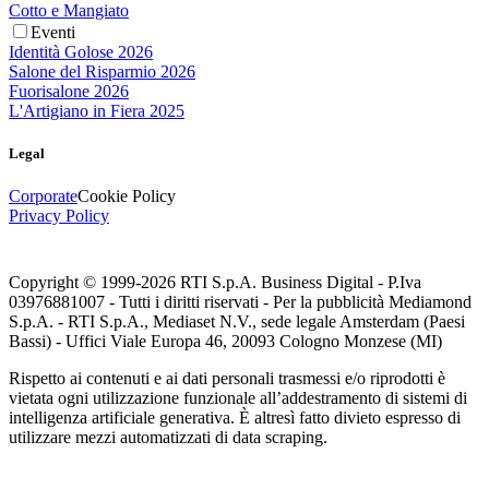
Cotto e Mangiato
Eventi
Identità Golose 2026
Salone del Risparmio 2026
Fuorisalone 2026
L'Artigiano in Fiera 2025
Legal
Corporate
Cookie Policy
Privacy Policy
Copyright © 1999-
2026
RTI S.p.A. Business Digital - P.Iva
03976881007 - Tutti i diritti riservati - Per la pubblicità Mediamond
S.p.A. - RTI S.p.A., Mediaset N.V., sede legale Amsterdam (Paesi
Bassi) - Uffici Viale Europa 46, 20093 Cologno Monzese (MI)
Rispetto ai contenuti e ai dati personali trasmessi e/o riprodotti è
vietata ogni utilizzazione funzionale all’addestramento di sistemi di
intelligenza artificiale generativa. È altresì fatto divieto espresso di
utilizzare mezzi automatizzati di data scraping.