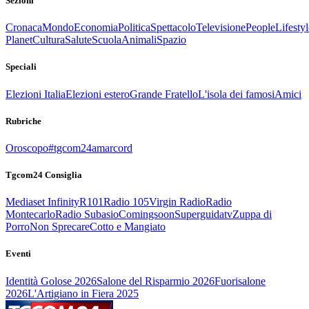
Sezioni
Cronaca
Mondo
Economia
Politica
Spettacolo
Televisione
People
Lifestyl
Planet
Cultura
Salute
Scuola
Animali
Spazio
Speciali
Elezioni Italia
Elezioni estero
Grande Fratello
L'isola dei famosi
Amici
Rubriche
Oroscopo
#tgcom24amarcord
Tgcom24 Consiglia
Mediaset Infinity
R101
Radio 105
Virgin Radio
Radio
Montecarlo
Radio Subasio
Comingsoon
Superguidatv
Zuppa di
Porro
Non Sprecare
Cotto e Mangiato
Eventi
Identità Golose 2026
Salone del Risparmio 2026
Fuorisalone
2026
L'Artigiano in Fiera 2025