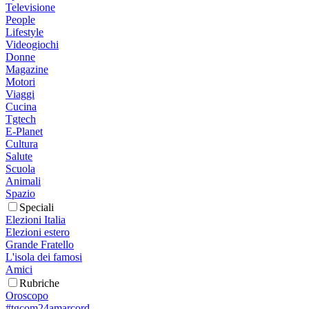
Televisione
People
Lifestyle
Videogiochi
Donne
Magazine
Motori
Viaggi
Cucina
Tgtech
E-Planet
Cultura
Salute
Scuola
Animali
Spazio
Speciali
Elezioni Italia
Elezioni estero
Grande Fratello
L'isola dei famosi
Amici
Rubriche
Oroscopo
#tgcom24amarcord