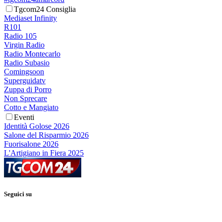
Tgcom24 Consiglia
Mediaset Infinity
R101
Radio 105
Virgin Radio
Radio Montecarlo
Radio Subasio
Comingsoon
Superguidatv
Zuppa di Porro
Non Sprecare
Cotto e Mangiato
Eventi
Identità Golose 2026
Salone del Risparmio 2026
Fuorisalone 2026
L'Artigiano in Fiera 2025
Seguici su