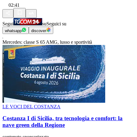
02:41
Segui
su
Seguici su
whatsapp
discover
Mercedes: classe S 65 AMG, lusso e sportività
LE VOCI DEL COSTANZA
Costanza I di Sicilia, tra tecnologia e comfort: la
nave green della Regione
contenuto sponsorizzato