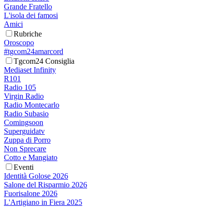
Grande Fratello
L'isola dei famosi
Amici
Rubriche
Oroscopo
#tgcom24amarcord
Tgcom24 Consiglia
Mediaset Infinity
R101
Radio 105
Virgin Radio
Radio Montecarlo
Radio Subasio
Comingsoon
Superguidatv
Zuppa di Porro
Non Sprecare
Cotto e Mangiato
Eventi
Identità Golose 2026
Salone del Risparmio 2026
Fuorisalone 2026
L'Artigiano in Fiera 2025