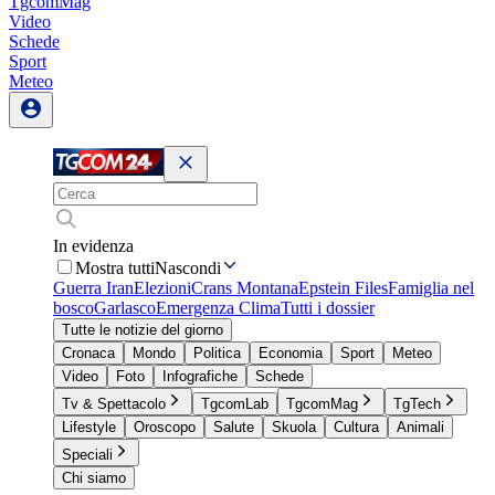
TgcomMag
Video
Schede
Sport
Meteo
In evidenza
Mostra tutti
Nascondi
Guerra Iran
Elezioni
Crans Montana
Epstein Files
Famiglia nel
bosco
Garlasco
Emergenza Clima
Tutti i dossier
Tutte le notizie del giorno
Cronaca
Mondo
Politica
Economia
Sport
Meteo
Video
Foto
Infografiche
Schede
Tv & Spettacolo
TgcomLab
TgcomMag
TgTech
Lifestyle
Oroscopo
Salute
Skuola
Cultura
Animali
Speciali
Chi siamo