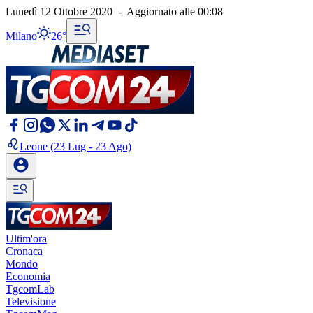
Lunedì 12 Ottobre 2020
-
Aggiornato alle
00:08
Milano
26°
Leone
(23 Lug - 23 Ago)
Ultim'ora
Cronaca
Mondo
Economia
TgcomLab
Televisione