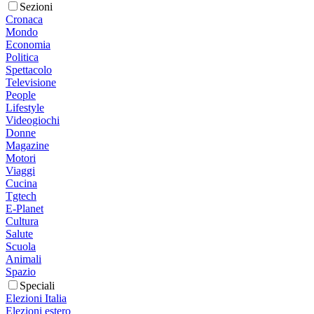
Sezioni
Cronaca
Mondo
Economia
Politica
Spettacolo
Televisione
People
Lifestyle
Videogiochi
Donne
Magazine
Motori
Viaggi
Cucina
Tgtech
E-Planet
Cultura
Salute
Scuola
Animali
Spazio
Speciali
Elezioni Italia
Elezioni estero