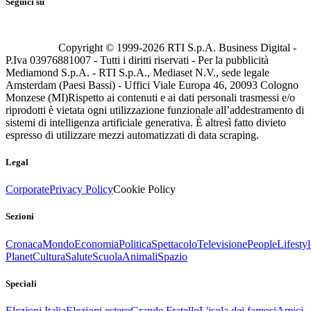
Seguici su
Copyright © 1999-
2026
RTI S.p.A. Business Digital -
P.Iva 03976881007 - Tutti i diritti riservati - Per la pubblicità
Mediamond S.p.A. - RTI S.p.A., Mediaset N.V., sede legale
Amsterdam (Paesi Bassi) - Uffici Viale Europa 46, 20093 Cologno
Monzese (MI)
Rispetto ai contenuti e ai dati personali trasmessi e/o
riprodotti è vietata ogni utilizzazione funzionale all’addestramento di
sistemi di intelligenza artificiale generativa. È altresì fatto divieto
espresso di utilizzare mezzi automatizzati di data scraping.
Legal
Corporate
Privacy Policy
Cookie Policy
Sezioni
Cronaca
Mondo
Economia
Politica
Spettacolo
Televisione
People
Lifestyl
Planet
Cultura
Salute
Scuola
Animali
Spazio
Speciali
Elezioni Italia
Elezioni estero
Grande Fratello
L'isola dei famosi
Amici