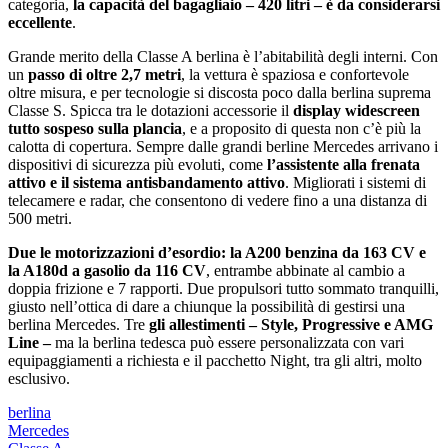
categoria,
la capacità del bagagliaio ‒ 420 litri ‒ è da considerarsi
eccellente
.
Grande merito della Classe A berlina è lʼabitabilità degli interni. Con
un
passo di oltre 2,7 metri
, la vettura è spaziosa e confortevole
oltre misura, e per tecnologie si discosta poco dalla berlina suprema
Classe S. Spicca tra le dotazioni accessorie il
display widescreen
tutto sospeso sulla plancia
, e a proposito di questa non cʼè più la
calotta di copertura. Sempre dalle grandi berline Mercedes arrivano i
dispositivi di sicurezza più evoluti, come
lʼassistente alla frenata
attivo e il sistema antisbandamento attivo
. Migliorati i sistemi di
telecamere e radar, che consentono di vedere fino a una distanza di
500 metri.
Due
le motorizzazioni dʼesordio: la A200 benzina da 163 CV e
la A180d a gasolio da 116 CV
, entrambe abbinate al cambio a
doppia frizione e 7 rapporti. Due propulsori tutto sommato tranquilli,
giusto nellʼottica di dare a chiunque la possibilità di gestirsi una
berlina Mercedes. Tre
gli allestimenti ‒ Style, Progressive e AMG
Line ‒
ma la berlina tedesca può essere personalizzata con vari
equipaggiamenti a richiesta e il pacchetto Night, tra gli altri, molto
esclusivo.
berlina
Mercedes