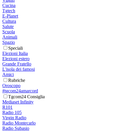
Viaggi
Cucina
Tgtech
E-Planet
Cultura
Salute
Scuola
Animali
Spazio
Speciali
Elezioni Italia
Elezioni estero
Grande Fratello
L'isola dei famosi
Amici
Rubriche
Oroscopo
#tgcom24amarcord
Tgcom24 Consiglia
Mediaset Infinity
R101
Radio 105
Virgin Radio
Radio Montecarlo
Radio Subasio