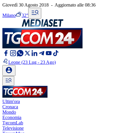
Giovedì 30 Agosto 2018
-
Aggiornato alle
08:36
Milano
32°
Leone
(23 Lug - 23 Ago)
Ultim'ora
Cronaca
Mondo
Economia
TgcomLab
Televisione