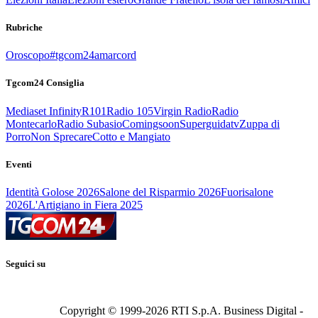
Rubriche
Oroscopo
#tgcom24amarcord
Tgcom24 Consiglia
Mediaset Infinity
R101
Radio 105
Virgin Radio
Radio
Montecarlo
Radio Subasio
Comingsoon
Superguidatv
Zuppa di
Porro
Non Sprecare
Cotto e Mangiato
Eventi
Identità Golose 2026
Salone del Risparmio 2026
Fuorisalone
2026
L'Artigiano in Fiera 2025
Seguici su
Copyright © 1999-
2026
RTI S.p.A. Business Digital -