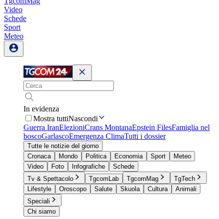
TgcomMag
Video
Schede
Sport
Meteo
In evidenza
Mostra tutti
Nascondi
Guerra Iran
Elezioni
Crans Montana
Epstein Files
Famiglia nel
bosco
Garlasco
Emergenza Clima
Tutti i dossier
Tutte le notizie del giorno
Cronaca
Mondo
Politica
Economia
Sport
Meteo
Video
Foto
Infografiche
Schede
Tv & Spettacolo
TgcomLab
TgcomMag
TgTech
Lifestyle
Oroscopo
Salute
Skuola
Cultura
Animali
Speciali
Chi siamo