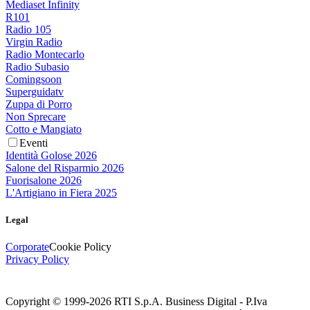
Mediaset Infinity
R101
Radio 105
Virgin Radio
Radio Montecarlo
Radio Subasio
Comingsoon
Superguidatv
Zuppa di Porro
Non Sprecare
Cotto e Mangiato
Eventi
Identità Golose 2026
Salone del Risparmio 2026
Fuorisalone 2026
L'Artigiano in Fiera 2025
Legal
Corporate
Cookie Policy
Privacy Policy
Copyright © 1999-
2026
RTI S.p.A. Business Digital - P.Iva