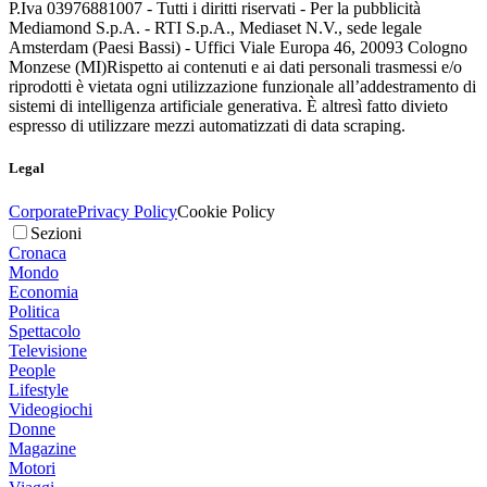
P.Iva 03976881007 - Tutti i diritti riservati - Per la pubblicità
Mediamond S.p.A. - RTI S.p.A., Mediaset N.V., sede legale
Amsterdam (Paesi Bassi) - Uffici Viale Europa 46, 20093 Cologno
Monzese (MI)
Rispetto ai contenuti e ai dati personali trasmessi e/o
riprodotti è vietata ogni utilizzazione funzionale all’addestramento di
sistemi di intelligenza artificiale generativa. È altresì fatto divieto
espresso di utilizzare mezzi automatizzati di data scraping.
Legal
Corporate
Privacy Policy
Cookie Policy
Sezioni
Cronaca
Mondo
Economia
Politica
Spettacolo
Televisione
People
Lifestyle
Videogiochi
Donne
Magazine
Motori