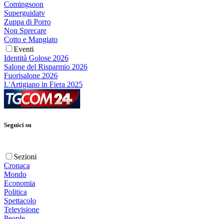
Comingsoon
Superguidatv
Zuppa di Porro
Non Sprecare
Cotto e Mangiato
Eventi
Identità Golose 2026
Salone del Risparmio 2026
Fuorisalone 2026
L'Artigiano in Fiera 2025
Seguici su
Sezioni
Cronaca
Mondo
Economia
Politica
Spettacolo
Televisione
People