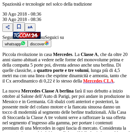
Spaziosità e tecnologie nel solco della tradizione
30 Ago 2018 - 08:36
30 Ago 2018 - 08:36
Segui
su
Seguici su
whatsapp
discover
Piccola rivoluzione in casa
Mercedes
. La
Classe A
, che da oltre 20
anni siamo abituati a vedere nelle forme del monovolume prima e
della compatta 5 porte poi, diventa adesso anche una berlina. Di
quelle classiche, a
quattro porte e tre volumi
, lunga più di 4,5
metri ma con una linea che esprime dinamicità e armonia, tanto che
il Cx aerodinamico di 0,22 è lo stesso della
Mercedes CLA
.
La nuova
Mercedes Classe A berlina
farà il suo debutto a inizio
ottobre al Salone dellʼAuto di Parigi, per poi andare in produzione in
Messico e in Germania. Gli sbalzi corti anteriori e posteriori, la
possente mole del cofano motore e la fiancata sinuosa danno un
tocco di modernità al segmento delle berline tradizionali. Alla Casa
di Stoccarda la Classe A tre volumi serve a rafforzare la sua offerta
nel segmento dʼingresso alla gamma, per portare i contenuti
premium di una Mercedes in ogni fascia di mercato. Considerata la