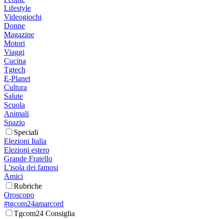
Lifestyle
Videogiochi
Donne
Magazine
Motori
Viaggi
Cucina
Tgtech
E-Planet
Cultura
Salute
Scuola
Animali
Spazio
Speciali
Elezioni Italia
Elezioni estero
Grande Fratello
L'isola dei famosi
Amici
Rubriche
Oroscopo
#tgcom24amarcord
Tgcom24 Consiglia