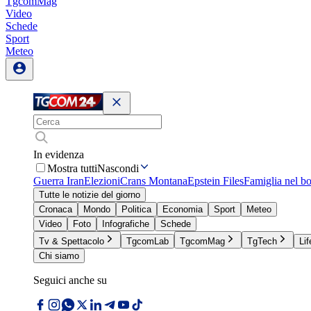
TgcomMag
Video
Schede
Sport
Meteo
In evidenza
Mostra tutti
Nascondi
Guerra Iran
Elezioni
Crans Montana
Epstein Files
Famiglia nel b
Tutte le notizie del giorno
Cronaca
Mondo
Politica
Economia
Sport
Meteo
Video
Foto
Infografiche
Schede
Tv & Spettacolo
TgcomLab
TgcomMag
TgTech
Lif
Chi siamo
Seguici anche su