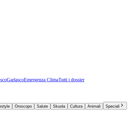
osco
Garlasco
Emergenza Clima
Tutti i dossier
estyle
Oroscopo
Salute
Skuola
Cultura
Animali
Speciali