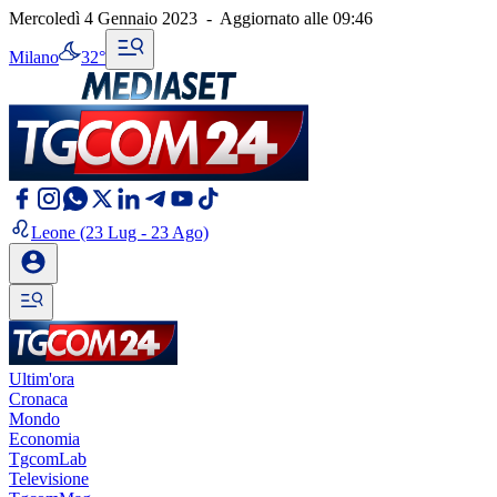
Mercoledì 4 Gennaio 2023
-
Aggiornato alle
09:46
Milano
32°
Leone
(23 Lug - 23 Ago)
Ultim'ora
Cronaca
Mondo
Economia
TgcomLab
Televisione