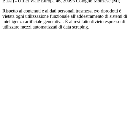
Bassi) - Uffici Viale Europa 46, 20093 Cologno Monzese (MI)
Rispetto ai contenuti e ai dati personali trasmessi e/o riprodotti è
vietata ogni utilizzazione funzionale all’addestramento di sistemi di
intelligenza artificiale generativa. È altresì fatto divieto espresso di
utilizzare mezzi automatizzati di data scraping.