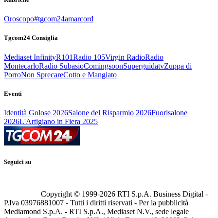
Oroscopo
#tgcom24amarcord
Tgcom24 Consiglia
Mediaset Infinity
R101
Radio 105
Virgin Radio
Radio
Montecarlo
Radio Subasio
Comingsoon
Superguidatv
Zuppa di
Porro
Non Sprecare
Cotto e Mangiato
Eventi
Identità Golose 2026
Salone del Risparmio 2026
Fuorisalone
2026
L'Artigiano in Fiera 2025
Seguici su
Copyright © 1999-
2026
RTI S.p.A. Business Digital -
P.Iva 03976881007 - Tutti i diritti riservati - Per la pubblicità
Mediamond S.p.A. - RTI S.p.A., Mediaset N.V., sede legale