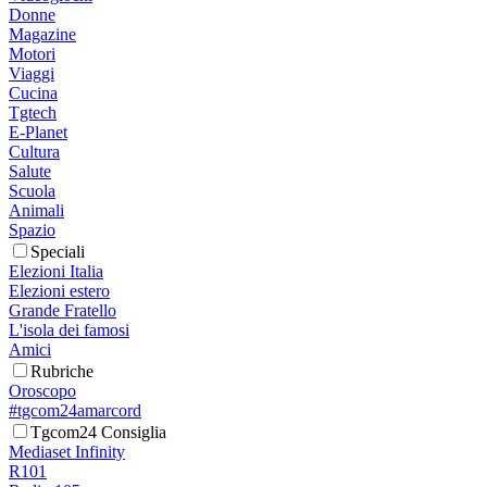
Donne
Magazine
Motori
Viaggi
Cucina
Tgtech
E-Planet
Cultura
Salute
Scuola
Animali
Spazio
Speciali
Elezioni Italia
Elezioni estero
Grande Fratello
L'isola dei famosi
Amici
Rubriche
Oroscopo
#tgcom24amarcord
Tgcom24 Consiglia
Mediaset Infinity
R101