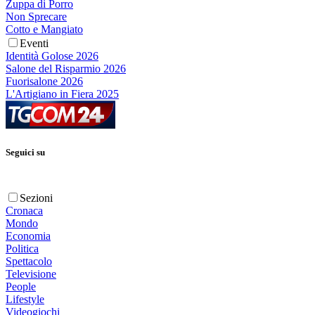
Zuppa di Porro
Non Sprecare
Cotto e Mangiato
Eventi
Identità Golose 2026
Salone del Risparmio 2026
Fuorisalone 2026
L'Artigiano in Fiera 2025
Seguici su
Sezioni
Cronaca
Mondo
Economia
Politica
Spettacolo
Televisione
People
Lifestyle
Videogiochi