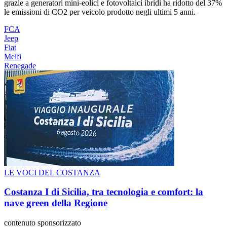
grazie a generatori mini-eolici e fotovoltaici ibridi ha ridotto del 37%
le emissioni di CO2 per veicolo prodotto negli ultimi 5 anni.
FCA
Jeep
Fiat
Melfi
Renegade
LE VOCI DEL COSTANZA
Costanza I di Sicilia, tra tecnologia e comfort: la
nave green della Regione
contenuto sponsorizzato