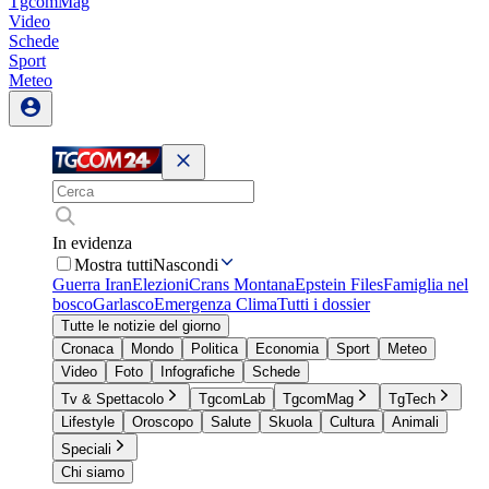
TgcomMag
Video
Schede
Sport
Meteo
In evidenza
Mostra tutti
Nascondi
Guerra Iran
Elezioni
Crans Montana
Epstein Files
Famiglia nel
bosco
Garlasco
Emergenza Clima
Tutti i dossier
Tutte le notizie del giorno
Cronaca
Mondo
Politica
Economia
Sport
Meteo
Video
Foto
Infografiche
Schede
Tv & Spettacolo
TgcomLab
TgcomMag
TgTech
Lifestyle
Oroscopo
Salute
Skuola
Cultura
Animali
Speciali
Chi siamo