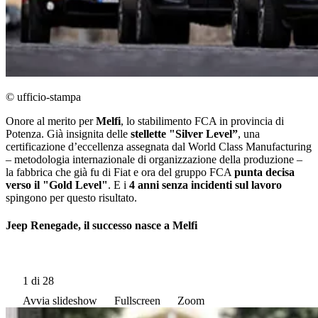
© ufficio-stampa
Onore al merito per
Melfi
, lo stabilimento FCA in provincia di
Potenza. Già insignita delle
stellette "Silver Level”
, una
certificazione dʼeccellenza assegnata dal World Class Manufacturing
‒ metodologia internazionale di organizzazione della produzione ‒
la fabbrica che già fu di Fiat e ora del gruppo FCA
punta decisa
verso il "Gold Level"
. E i
4 anni senza incidenti sul lavoro
spingono per questo risultato.
Jeep Renegade, il successo nasce a Melfi
1
di 28
Avvia slideshow
Fullscreen
Zoom