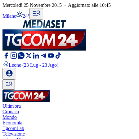
Mercoledì 25 Novembre 2015
-
Aggiornato alle
10:45
Milano
24°
Leone
(23 Lug - 23 Ago)
Ultim'ora
Cronaca
Mondo
Economia
TgcomLab
Televisione