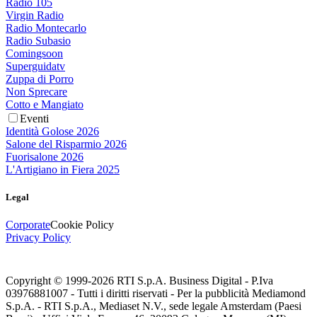
Radio 105
Virgin Radio
Radio Montecarlo
Radio Subasio
Comingsoon
Superguidatv
Zuppa di Porro
Non Sprecare
Cotto e Mangiato
Eventi
Identità Golose 2026
Salone del Risparmio 2026
Fuorisalone 2026
L'Artigiano in Fiera 2025
Legal
Corporate
Cookie Policy
Privacy Policy
Copyright © 1999-
2026
RTI S.p.A. Business Digital - P.Iva
03976881007 - Tutti i diritti riservati - Per la pubblicità Mediamond
S.p.A. - RTI S.p.A., Mediaset N.V., sede legale Amsterdam (Paesi