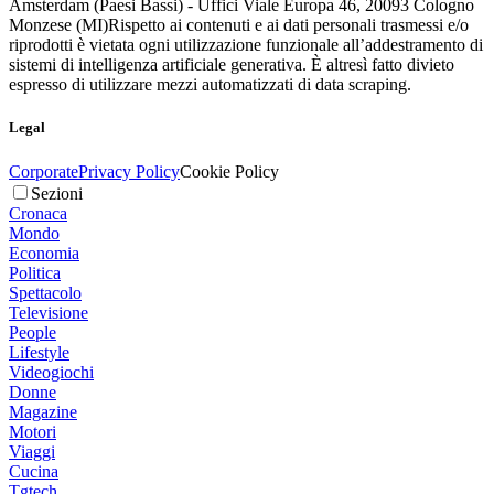
Amsterdam (Paesi Bassi) - Uffici Viale Europa 46, 20093 Cologno
Monzese (MI)
Rispetto ai contenuti e ai dati personali trasmessi e/o
riprodotti è vietata ogni utilizzazione funzionale all’addestramento di
sistemi di intelligenza artificiale generativa. È altresì fatto divieto
espresso di utilizzare mezzi automatizzati di data scraping.
Legal
Corporate
Privacy Policy
Cookie Policy
Sezioni
Cronaca
Mondo
Economia
Politica
Spettacolo
Televisione
People
Lifestyle
Videogiochi
Donne
Magazine
Motori
Viaggi
Cucina
Tgtech