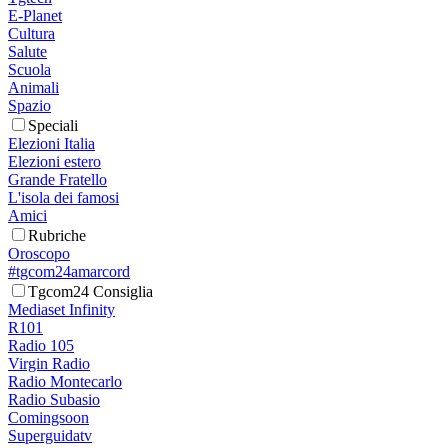
E-Planet
Cultura
Salute
Scuola
Animali
Spazio
Speciali
Elezioni Italia
Elezioni estero
Grande Fratello
L'isola dei famosi
Amici
Rubriche
Oroscopo
#tgcom24amarcord
Tgcom24 Consiglia
Mediaset Infinity
R101
Radio 105
Virgin Radio
Radio Montecarlo
Radio Subasio
Comingsoon
Superguidatv