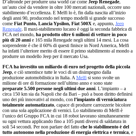
Dʼaltronde per produrre una world car come
Jeep Renegade
,
unʼauto cioè da vendere in oltre 100 mercati nazionali, occorre uno
stabilimento dʼeccellenza. E Melfi lo è, fin dalla nascita allʼinizio
degli anni 90, producendo nel tempo modelli si grande successo
come
Fiat Punto, Lancia Ypsilon, Fiat 500X
e, appunto,
Jeep
Renegade
. Il maxi-stabilimento lucano è oggi la seconda fabbrica di
FCA nel mondo,
ha prodotto oltre 6 milioni di vetture in poco
più di 20 anni
e 165 mila Renegade negli ultimi 14 mesi. La cosa
sorprendente è che il 60% di questi finisce in Nord America, Melfi
ha infatti lʼulteriore merito di essere il primo stabilimento al mondo a
produrre un modello Jeep per il mercato Usa.
FCA ha investito un miliardo di euro nel progetto della piccola
Jeep
, e ciò smentisce tutte le voci di un disimpegno dalla
produzione automobilistica in Italia. A
Melfi
si sono svolte un
milione di ore di formazione nellʼultimo anno e sono state
preparate 5.500 persone negli ultimi due anni
. Lʼimpianto ‒ a
circa 150 km sia da Napoli che da Bari ‒ può a buon diritto definirsi
uno dei più innovativi al mondo, con
lʼimpianto di verniciatura
totalmente automatizzato
, capace di produrre carrozzerie bicolore
con una sola applicazione di vernici. Lo stabilimento di Melfi è
lʼunico del Gruppo FCA in cui 18 robot lavorano simultaneamente
su ogni vettura applicando fino a 105 punti diversi di saldatura in
soli 54 secondi. Per non parlare del fatto
che lo stabilimento è del
tutto autonomo nella produzione di energia elettrica e termica
, e