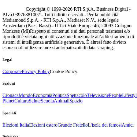
Copyright © 1999-
2026
RTI S.p.A. Business Digital -
P.Iva 03976881007 - Tutti i diritti riservati - Per la pubblicità
Mediamond S.p.A. - RTI S.p.A., Mediaset N.V., sede legale
Amsterdam (Paesi Bassi) - Uffici Viale Europa 46, 20093 Cologno
Monzese (MI)
Rispetto ai contenuti e ai dati personali trasmessi e/o
riprodotti è vietata ogni utilizzazione funzionale all’addestramento di
sistemi di intelligenza artificiale generativa. È altresì fatto divieto
espresso di utilizzare mezzi automatizzati di data scraping.
Legal
Corporate
Privacy Policy
Cookie Policy
Sezioni
Cronaca
Mondo
Economia
Politica
Spettacolo
Televisione
People
Lifestyl
Planet
Cultura
Salute
Scuola
Animali
Spazio
Speciali
Elezioni Italia
Elezioni estero
Grande Fratello
L'isola dei famosi
Amici
Rubriche