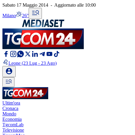
Sabato 17 Maggio 2014
-
Aggiornato alle
10:00
Milano
26°
Leone
(23 Lug - 23 Ago)
Ultim'ora
Cronaca
Mondo
Economia
TgcomLab
Televisione