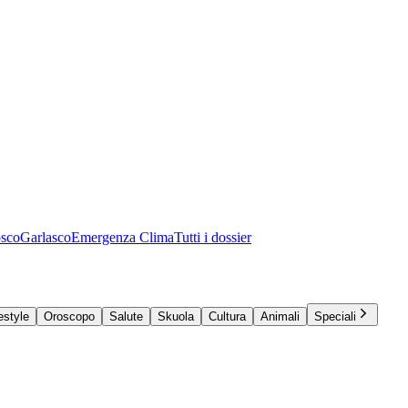
osco
Garlasco
Emergenza Clima
Tutti i dossier
estyle
Oroscopo
Salute
Skuola
Cultura
Animali
Speciali