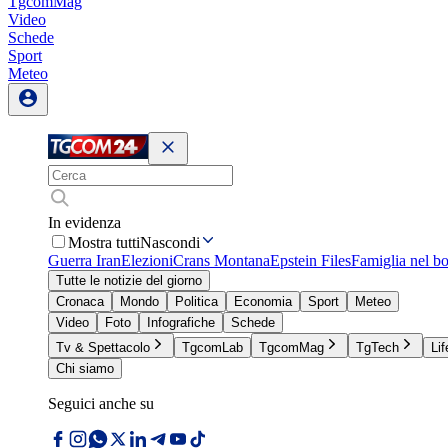
TgcomMag
Video
Schede
Sport
Meteo
In evidenza
Mostra tutti
Nascondi
Guerra Iran
Elezioni
Crans Montana
Epstein Files
Famiglia nel b
Tutte le notizie del giorno
Cronaca
Mondo
Politica
Economia
Sport
Meteo
Video
Foto
Infografiche
Schede
Tv & Spettacolo
TgcomLab
TgcomMag
TgTech
Lif
Chi siamo
Seguici anche su