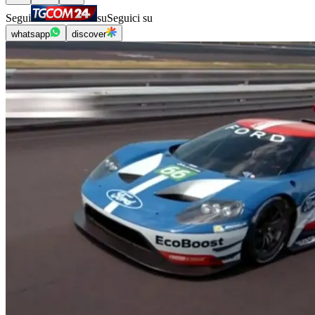
Segui
su
Seguici su
whatsapp
discover