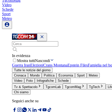
TgcomMag
Video
Schede
Sport
Meteo
In evidenza
Mostra tutti
Nascondi
Guerra Iran
Elezioni
Crans Montana
Epstein Files
Famiglia nel b
Tutte le notizie del giorno
Cronaca
Mondo
Politica
Economia
Sport
Meteo
Video
Foto
Infografiche
Schede
Tv & Spettacolo
TgcomLab
TgcomMag
TgTech
Lif
Chi siamo
Seguici anche su