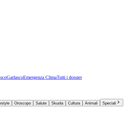
osco
Garlasco
Emergenza Clima
Tutti i dossier
estyle
Oroscopo
Salute
Skuola
Cultura
Animali
Speciali