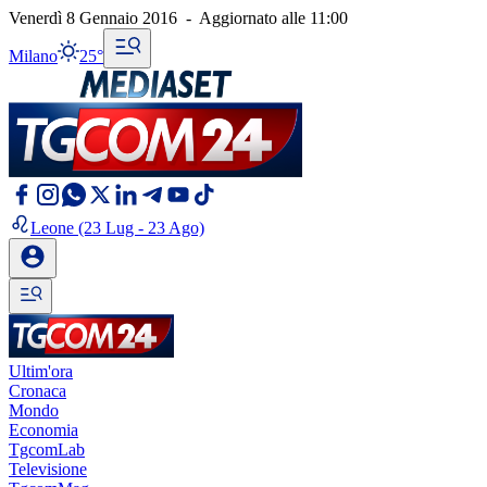
Venerdì 8 Gennaio 2016
-
Aggiornato alle
11:00
Milano
25°
Leone
(23 Lug - 23 Ago)
Ultim'ora
Cronaca
Mondo
Economia
TgcomLab
Televisione