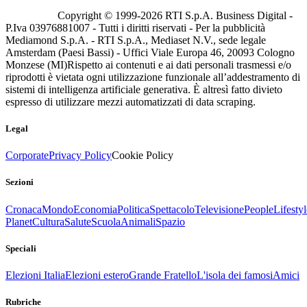
Copyright © 1999-
2026
RTI S.p.A. Business Digital -
P.Iva 03976881007 - Tutti i diritti riservati - Per la pubblicità
Mediamond S.p.A. - RTI S.p.A., Mediaset N.V., sede legale
Amsterdam (Paesi Bassi) - Uffici Viale Europa 46, 20093 Cologno
Monzese (MI)
Rispetto ai contenuti e ai dati personali trasmessi e/o
riprodotti è vietata ogni utilizzazione funzionale all’addestramento di
sistemi di intelligenza artificiale generativa. È altresì fatto divieto
espresso di utilizzare mezzi automatizzati di data scraping.
Legal
Corporate
Privacy Policy
Cookie Policy
Sezioni
Cronaca
Mondo
Economia
Politica
Spettacolo
Televisione
People
Lifestyl
Planet
Cultura
Salute
Scuola
Animali
Spazio
Speciali
Elezioni Italia
Elezioni estero
Grande Fratello
L'isola dei famosi
Amici
Rubriche