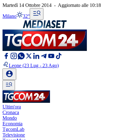
Martedì 14 Ottobre 2014
-
Aggiornato alle
10:18
Milano
32°
Leone
(23 Lug - 23 Ago)
Ultim'ora
Cronaca
Mondo
Economia
TgcomLab
Televisione