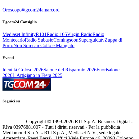
Oroscopo
#tgcom24amarcord
Tgcom24 Consiglia
Mediaset Infinity
R101
Radio 105
Virgin Radio
Radio
Montecarlo
Radio Subasio
Comingsoon
Superguidatv
Zuppa di
Porro
Non Sprecare
Cotto e Mangiato
Eventi
Identità Golose 2026
Salone del Risparmio 2026
Fuorisalone
2026
L'Artigiano in Fiera 2025
Seguici su
Copyright © 1999-
2026
RTI S.p.A. Business Digital -
P.Iva 03976881007 - Tutti i diritti riservati - Per la pubblicità
Mediamond S.p.A. - RTI S.p.A., Mediaset N.V., sede legale
Amsterdam (Paesi Bassi) - Uffici Viale Europa 46, 20093 Cologno