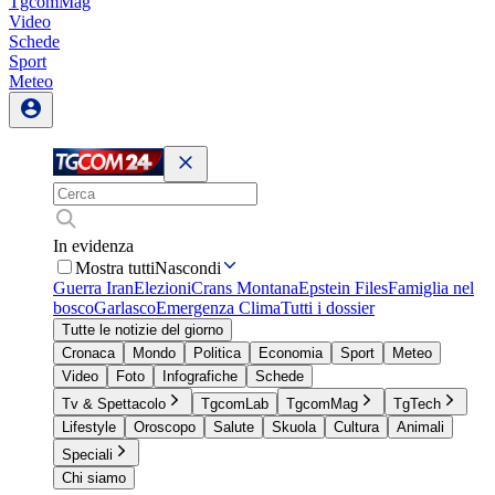
TgcomMag
Video
Schede
Sport
Meteo
In evidenza
Mostra tutti
Nascondi
Guerra Iran
Elezioni
Crans Montana
Epstein Files
Famiglia nel
bosco
Garlasco
Emergenza Clima
Tutti i dossier
Tutte le notizie del giorno
Cronaca
Mondo
Politica
Economia
Sport
Meteo
Video
Foto
Infografiche
Schede
Tv & Spettacolo
TgcomLab
TgcomMag
TgTech
Lifestyle
Oroscopo
Salute
Skuola
Cultura
Animali
Speciali
Chi siamo