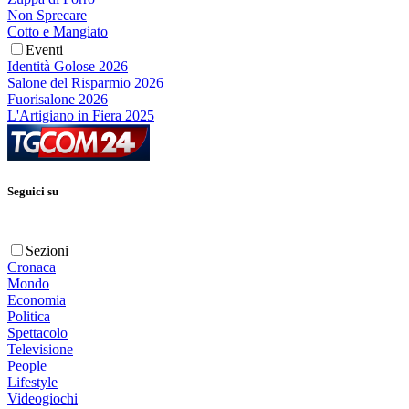
Non Sprecare
Cotto e Mangiato
Eventi
Identità Golose 2026
Salone del Risparmio 2026
Fuorisalone 2026
L'Artigiano in Fiera 2025
Seguici su
Sezioni
Cronaca
Mondo
Economia
Politica
Spettacolo
Televisione
People
Lifestyle
Videogiochi