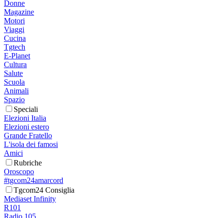
Donne
Magazine
Motori
Viaggi
Cucina
Tgtech
E-Planet
Cultura
Salute
Scuola
Animali
Spazio
Speciali
Elezioni Italia
Elezioni estero
Grande Fratello
L'isola dei famosi
Amici
Rubriche
Oroscopo
#tgcom24amarcord
Tgcom24 Consiglia
Mediaset Infinity
R101
Radio 105