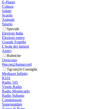
E-Planet
Cultura
Salute
Scuola
Animali
Spazio
Speciali
Elezioni Italia
Elezioni estero
Grande Fratello
L'isola dei famosi
Amici
Rubriche
Oroscopo
#tgcom24amarcord
Tgcom24 Consiglia
Mediaset Infinity
R101
Radio 105
Virgin Radio
Radio Montecarlo
Radio Subasio
Comingsoon
Superguidatv
Zuppa di Porro