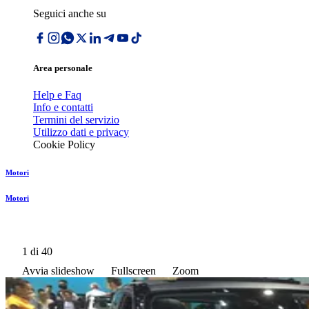
Seguici anche su
Area personale
Help e Faq
Info e contatti
Termini del servizio
Utilizzo dati e privacy
Cookie Policy
Motori
Motori
1
di 40
Avvia slideshow
Fullscreen
Zoom