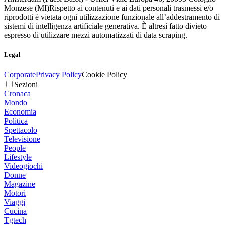
Monzese (MI)
Rispetto ai contenuti e ai dati personali trasmessi e/o
riprodotti è vietata ogni utilizzazione funzionale all’addestramento di
sistemi di intelligenza artificiale generativa. È altresì fatto divieto
espresso di utilizzare mezzi automatizzati di data scraping.
Legal
Corporate
Privacy Policy
Cookie Policy
Sezioni
Cronaca
Mondo
Economia
Politica
Spettacolo
Televisione
People
Lifestyle
Videogiochi
Donne
Magazine
Motori
Viaggi
Cucina
Tgtech