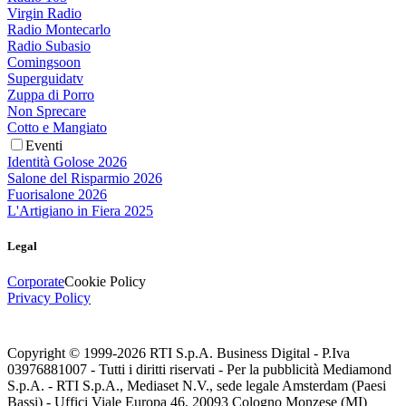
Virgin Radio
Radio Montecarlo
Radio Subasio
Comingsoon
Superguidatv
Zuppa di Porro
Non Sprecare
Cotto e Mangiato
Eventi
Identità Golose 2026
Salone del Risparmio 2026
Fuorisalone 2026
L'Artigiano in Fiera 2025
Legal
Corporate
Cookie Policy
Privacy Policy
Copyright © 1999-
2026
RTI S.p.A. Business Digital - P.Iva
03976881007 - Tutti i diritti riservati - Per la pubblicità Mediamond
S.p.A. - RTI S.p.A., Mediaset N.V., sede legale Amsterdam (Paesi
Bassi) - Uffici Viale Europa 46, 20093 Cologno Monzese (MI)