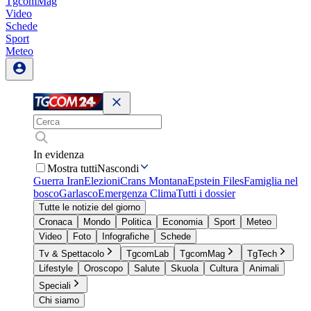
TgcomMag
Video
Schede
Sport
Meteo
In evidenza
Mostra tutti
Nascondi
Guerra Iran
Elezioni
Crans Montana
Epstein Files
Famiglia nel
bosco
Garlasco
Emergenza Clima
Tutti i dossier
Tutte le notizie del giorno
Cronaca
Mondo
Politica
Economia
Sport
Meteo
Video
Foto
Infografiche
Schede
Tv & Spettacolo
TgcomLab
TgcomMag
TgTech
Lifestyle
Oroscopo
Salute
Skuola
Cultura
Animali
Speciali
Chi siamo