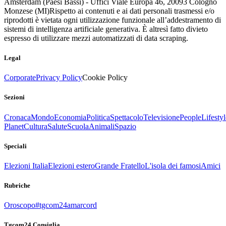
Amsterdam (Paesi Bassi) - Uffici Viale Europa 46, 20093 Cologno
Monzese (MI)
Rispetto ai contenuti e ai dati personali trasmessi e/o
riprodotti è vietata ogni utilizzazione funzionale all’addestramento di
sistemi di intelligenza artificiale generativa. È altresì fatto divieto
espresso di utilizzare mezzi automatizzati di data scraping.
Legal
Corporate
Privacy Policy
Cookie Policy
Sezioni
Cronaca
Mondo
Economia
Politica
Spettacolo
Televisione
People
Lifestyl
Planet
Cultura
Salute
Scuola
Animali
Spazio
Speciali
Elezioni Italia
Elezioni estero
Grande Fratello
L'isola dei famosi
Amici
Rubriche
Oroscopo
#tgcom24amarcord
Tgcom24 Consiglia