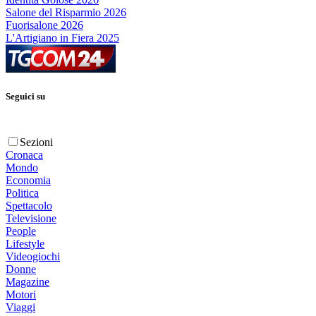
Salone del Risparmio 2026
Fuorisalone 2026
L'Artigiano in Fiera 2025
Seguici su
Sezioni
Cronaca
Mondo
Economia
Politica
Spettacolo
Televisione
People
Lifestyle
Videogiochi
Donne
Magazine
Motori
Viaggi