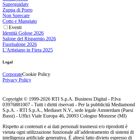
Superguidatv
Zuppa di Porro
Non Sprecare
Cotto e Mangiato
Eventi
Identità Golose 2026
Salone del Risparmio 2026
Fuorisalone 2026
L'Artigiano in Fiera 2025
Legal
Corporate
Cookie Policy
Privacy Policy
Copyright © 1999-
2026
RTI S.p.A. Business Digital - P.Iva
03976881007 - Tutti i diritti riservati - Per la pubblicità Mediamond
S.p.A. - RTI S.p.A., Mediaset N.V., sede legale Amsterdam (Paesi
Bassi) - Uffici Viale Europa 46, 20093 Cologno Monzese (MI)
Rispetto ai contenuti e ai dati personali trasmessi e/o riprodotti è
vietata ogni utilizzazione funzionale all’addestramento di sistemi di
intelligenza artificiale generativa. È altresì fatto divieto espresso di