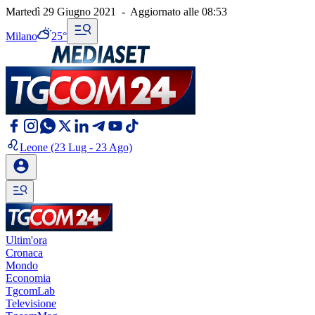
Martedì 29 Giugno 2021
-
Aggiornato alle
08:53
Milano
25°
Leone
(23 Lug - 23 Ago)
Ultim'ora
Cronaca
Mondo
Economia
TgcomLab
Televisione