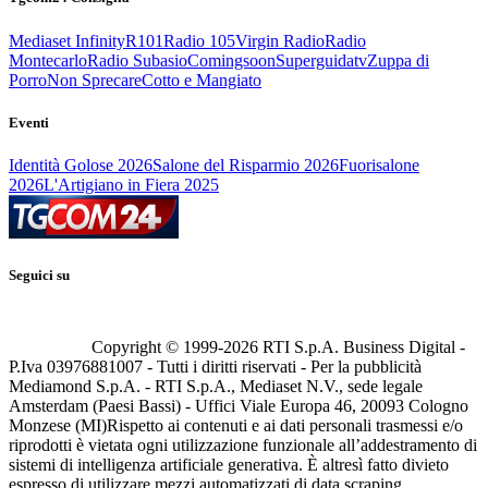
Mediaset Infinity
R101
Radio 105
Virgin Radio
Radio
Montecarlo
Radio Subasio
Comingsoon
Superguidatv
Zuppa di
Porro
Non Sprecare
Cotto e Mangiato
Eventi
Identità Golose 2026
Salone del Risparmio 2026
Fuorisalone
2026
L'Artigiano in Fiera 2025
Seguici su
Copyright © 1999-
2026
RTI S.p.A. Business Digital -
P.Iva 03976881007 - Tutti i diritti riservati - Per la pubblicità
Mediamond S.p.A. - RTI S.p.A., Mediaset N.V., sede legale
Amsterdam (Paesi Bassi) - Uffici Viale Europa 46, 20093 Cologno
Monzese (MI)
Rispetto ai contenuti e ai dati personali trasmessi e/o
riprodotti è vietata ogni utilizzazione funzionale all’addestramento di
sistemi di intelligenza artificiale generativa. È altresì fatto divieto
espresso di utilizzare mezzi automatizzati di data scraping.