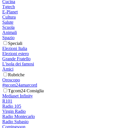
Cucina
Tgtech
E-Planet
Cultura
Salute
Scuola
Animali
Spazio
Speciali
Elezioni Italia
Elezioni estero
Grande Fratello
L'isola dei famosi
Amici
Rubriche
Oroscopo
#tgcom24amarcord
Tgcom24 Consiglia
Mediaset Infinity
R101
Radio 105
Virgin Radio
Radio Montecarlo
Radio Subasio
Comingsoon