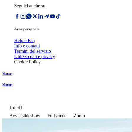
Seguici anche su
Area personale
Help e Faq
Info e contatti
Termini del servizio
Utilizzo dati e privacy
Cookie Policy
Motori
Motori
1
di 41
Avvia slideshow
Fullscreen
Zoom