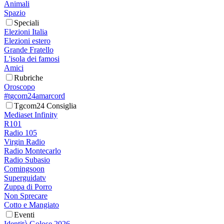
Animali
Spazio
Speciali
Elezioni Italia
Elezioni estero
Grande Fratello
L'isola dei famosi
Amici
Rubriche
Oroscopo
#tgcom24amarcord
Tgcom24 Consiglia
Mediaset Infinity
R101
Radio 105
Virgin Radio
Radio Montecarlo
Radio Subasio
Comingsoon
Superguidatv
Zuppa di Porro
Non Sprecare
Cotto e Mangiato
Eventi
Identità Golose 2026