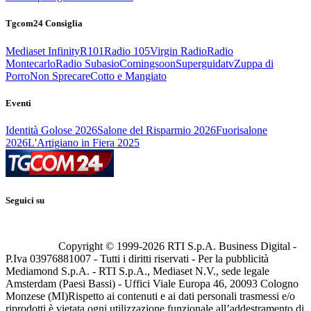
Tgcom24 Consiglia
Mediaset Infinity
R101
Radio 105
Virgin Radio
Radio
Montecarlo
Radio Subasio
Comingsoon
Superguidatv
Zuppa di
Porro
Non Sprecare
Cotto e Mangiato
Eventi
Identità Golose 2026
Salone del Risparmio 2026
Fuorisalone
2026
L'Artigiano in Fiera 2025
Seguici su
Copyright © 1999-
2026
RTI S.p.A. Business Digital -
P.Iva 03976881007 - Tutti i diritti riservati - Per la pubblicità
Mediamond S.p.A. - RTI S.p.A., Mediaset N.V., sede legale
Amsterdam (Paesi Bassi) - Uffici Viale Europa 46, 20093 Cologno
Monzese (MI)
Rispetto ai contenuti e ai dati personali trasmessi e/o
riprodotti è vietata ogni utilizzazione funzionale all’addestramento di