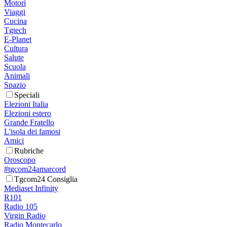
Motori
Viaggi
Cucina
Tgtech
E-Planet
Cultura
Salute
Scuola
Animali
Spazio
Speciali
Elezioni Italia
Elezioni estero
Grande Fratello
L'isola dei famosi
Amici
Rubriche
Oroscopo
#tgcom24amarcord
Tgcom24 Consiglia
Mediaset Infinity
R101
Radio 105
Virgin Radio
Radio Montecarlo