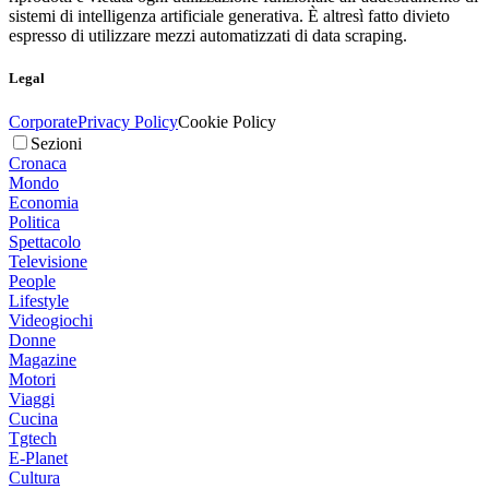
sistemi di intelligenza artificiale generativa. È altresì fatto divieto
espresso di utilizzare mezzi automatizzati di data scraping.
Legal
Corporate
Privacy Policy
Cookie Policy
Sezioni
Cronaca
Mondo
Economia
Politica
Spettacolo
Televisione
People
Lifestyle
Videogiochi
Donne
Magazine
Motori
Viaggi
Cucina
Tgtech
E-Planet
Cultura