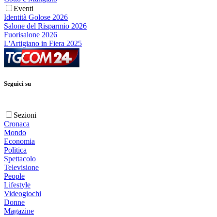
Eventi
Identità Golose 2026
Salone del Risparmio 2026
Fuorisalone 2026
L'Artigiano in Fiera 2025
Seguici su
Sezioni
Cronaca
Mondo
Economia
Politica
Spettacolo
Televisione
People
Lifestyle
Videogiochi
Donne
Magazine