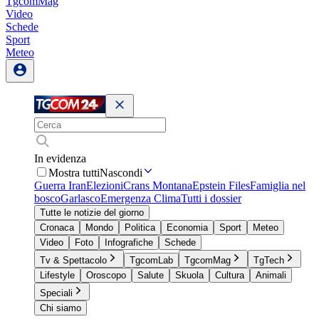
TgcomMag
Video
Schede
Sport
Meteo
In evidenza
Mostra tutti
Nascondi
Guerra Iran
Elezioni
Crans Montana
Epstein Files
Famiglia nel
bosco
Garlasco
Emergenza Clima
Tutti i dossier
Tutte le notizie del giorno
Cronaca
Mondo
Politica
Economia
Sport
Meteo
Video
Foto
Infografiche
Schede
Tv & Spettacolo
TgcomLab
TgcomMag
TgTech
Lifestyle
Oroscopo
Salute
Skuola
Cultura
Animali
Speciali
Chi siamo