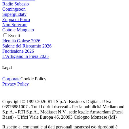
Radio Subasio
Comingsoon
Superguidatv
Zuppa di Porro
Non Sprecare
Cotto e Mangiato
Eventi
Identità Golose 2026
Salone del Risparmio 2026
Fuorisalone 2026
L'Artigiano in Fiera 2025
Legal
Corporate
Cookie Policy
Privacy Policy
Copyright © 1999-
2026
RTI S.p.A. Business Digital - P.Iva
03976881007 - Tutti i diritti riservati - Per la pubblicità Mediamond
S.p.A. - RTI S.p.A., Mediaset N.V., sede legale Amsterdam (Paesi
Bassi) - Uffici Viale Europa 46, 20093 Cologno Monzese (MI)
Rispetto ai contenuti e ai dati personali trasmessi e/o riprodotti è