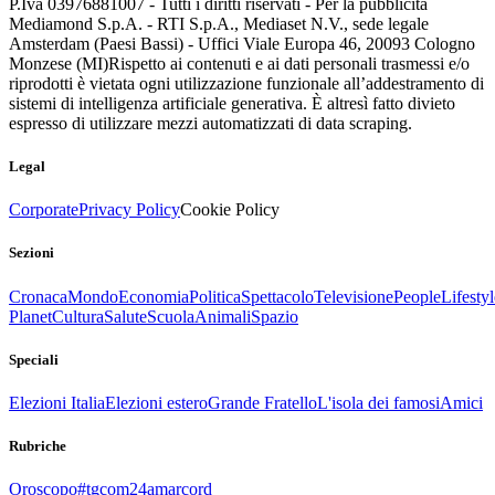
P.Iva 03976881007 - Tutti i diritti riservati - Per la pubblicità
Mediamond S.p.A. - RTI S.p.A., Mediaset N.V., sede legale
Amsterdam (Paesi Bassi) - Uffici Viale Europa 46, 20093 Cologno
Monzese (MI)
Rispetto ai contenuti e ai dati personali trasmessi e/o
riprodotti è vietata ogni utilizzazione funzionale all’addestramento di
sistemi di intelligenza artificiale generativa. È altresì fatto divieto
espresso di utilizzare mezzi automatizzati di data scraping.
Legal
Corporate
Privacy Policy
Cookie Policy
Sezioni
Cronaca
Mondo
Economia
Politica
Spettacolo
Televisione
People
Lifestyl
Planet
Cultura
Salute
Scuola
Animali
Spazio
Speciali
Elezioni Italia
Elezioni estero
Grande Fratello
L'isola dei famosi
Amici
Rubriche
Oroscopo
#tgcom24amarcord