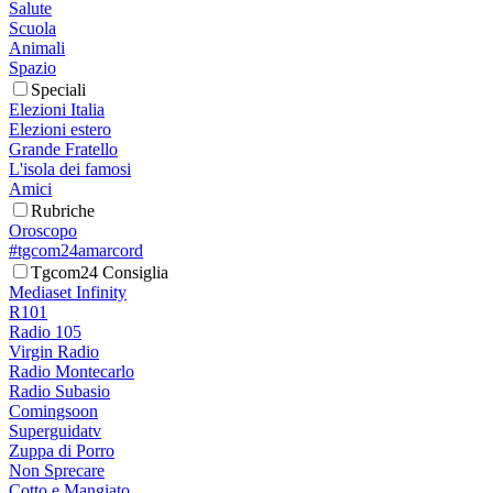
Salute
Scuola
Animali
Spazio
Speciali
Elezioni Italia
Elezioni estero
Grande Fratello
L'isola dei famosi
Amici
Rubriche
Oroscopo
#tgcom24amarcord
Tgcom24 Consiglia
Mediaset Infinity
R101
Radio 105
Virgin Radio
Radio Montecarlo
Radio Subasio
Comingsoon
Superguidatv
Zuppa di Porro
Non Sprecare
Cotto e Mangiato