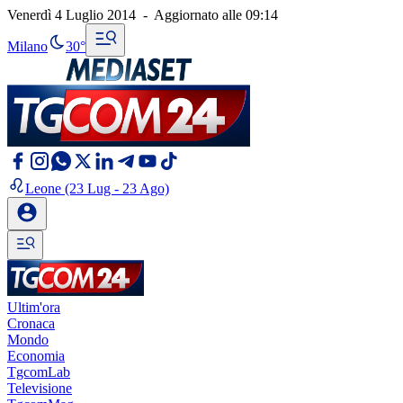
Venerdì 4 Luglio 2014
-
Aggiornato alle
09:14
Milano
30°
Leone
(23 Lug - 23 Ago)
Ultim'ora
Cronaca
Mondo
Economia
TgcomLab
Televisione