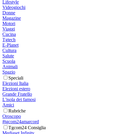
Lifestyle
Videogiochi
Donne
Magazine
Motori
Viaggi
Cucina
Tgtech
E-Planet
Cultura
Salute
Scuola
Animali
Spazio
Speciali
Elezioni Italia
Elezioni estero
Grande Fratello
L'isola dei famosi
Amici
Rubriche
Oroscopo
#tgcom24amarcord
Tgcom24 Consiglia
Mediaset Infinity