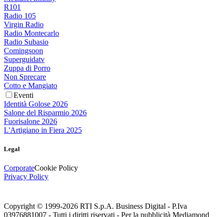
R101
Radio 105
Virgin Radio
Radio Montecarlo
Radio Subasio
Comingsoon
Superguidatv
Zuppa di Porro
Non Sprecare
Cotto e Mangiato
Eventi
Identità Golose 2026
Salone del Risparmio 2026
Fuorisalone 2026
L'Artigiano in Fiera 2025
Legal
Corporate
Cookie Policy
Privacy Policy
Copyright © 1999-
2026
RTI S.p.A. Business Digital - P.Iva
03976881007 - Tutti i diritti riservati - Per la pubblicità Mediamond