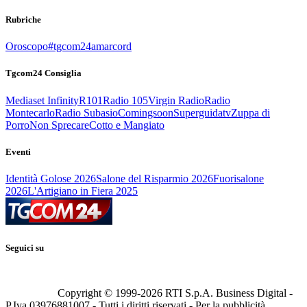
Rubriche
Oroscopo
#tgcom24amarcord
Tgcom24 Consiglia
Mediaset Infinity
R101
Radio 105
Virgin Radio
Radio
Montecarlo
Radio Subasio
Comingsoon
Superguidatv
Zuppa di
Porro
Non Sprecare
Cotto e Mangiato
Eventi
Identità Golose 2026
Salone del Risparmio 2026
Fuorisalone
2026
L'Artigiano in Fiera 2025
Seguici su
Copyright © 1999-
2026
RTI S.p.A. Business Digital -
P.Iva 03976881007 - Tutti i diritti riservati - Per la pubblicità