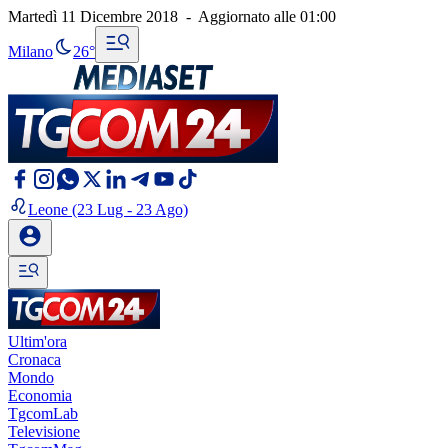
Martedì 11 Dicembre 2018
-
Aggiornato alle
01:00
Milano
26°
Leone
(23 Lug - 23 Ago)
Ultim'ora
Cronaca
Mondo
Economia
TgcomLab
Televisione