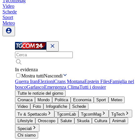
TgcomMag
Video
Schede
Sport
Meteo
In evidenza
Mostra tutti
Nascondi
Guerra Iran
Elezioni
Crans Montana
Epstein Files
Famiglia nel
bosco
Garlasco
Emergenza Clima
Tutti i dossier
Tutte le notizie del giorno
Cronaca
Mondo
Politica
Economia
Sport
Meteo
Video
Foto
Infografiche
Schede
Tv & Spettacolo
TgcomLab
TgcomMag
TgTech
Lifestyle
Oroscopo
Salute
Skuola
Cultura
Animali
Speciali
Chi siamo