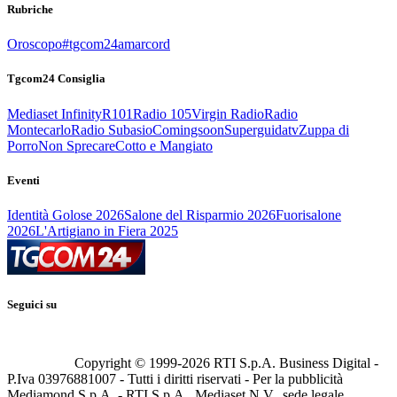
Rubriche
Oroscopo
#tgcom24amarcord
Tgcom24 Consiglia
Mediaset Infinity
R101
Radio 105
Virgin Radio
Radio
Montecarlo
Radio Subasio
Comingsoon
Superguidatv
Zuppa di
Porro
Non Sprecare
Cotto e Mangiato
Eventi
Identità Golose 2026
Salone del Risparmio 2026
Fuorisalone
2026
L'Artigiano in Fiera 2025
Seguici su
Copyright © 1999-
2026
RTI S.p.A. Business Digital -
P.Iva 03976881007 - Tutti i diritti riservati - Per la pubblicità
Mediamond S.p.A. - RTI S.p.A., Mediaset N.V., sede legale