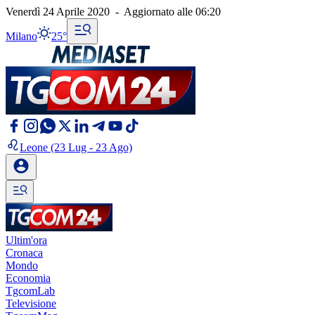
Venerdì 24 Aprile 2020
-
Aggiornato alle
06:20
Milano
25°
Leone
(23 Lug - 23 Ago)
Ultim'ora
Cronaca
Mondo
Economia
TgcomLab
Televisione