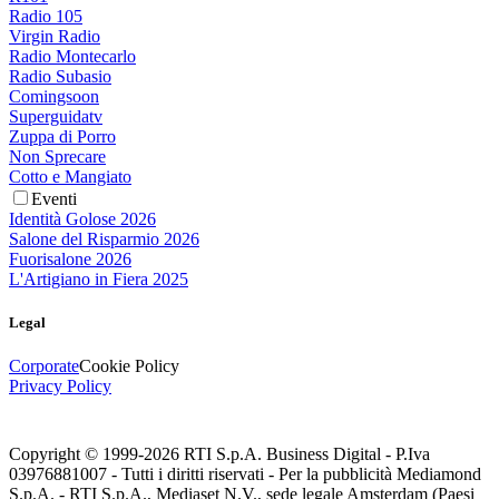
Radio 105
Virgin Radio
Radio Montecarlo
Radio Subasio
Comingsoon
Superguidatv
Zuppa di Porro
Non Sprecare
Cotto e Mangiato
Eventi
Identità Golose 2026
Salone del Risparmio 2026
Fuorisalone 2026
L'Artigiano in Fiera 2025
Legal
Corporate
Cookie Policy
Privacy Policy
Copyright © 1999-
2026
RTI S.p.A. Business Digital - P.Iva
03976881007 - Tutti i diritti riservati - Per la pubblicità Mediamond
S.p.A. - RTI S.p.A., Mediaset N.V., sede legale Amsterdam (Paesi