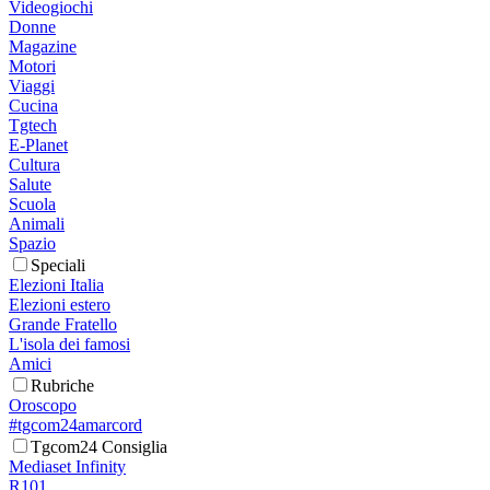
Videogiochi
Donne
Magazine
Motori
Viaggi
Cucina
Tgtech
E-Planet
Cultura
Salute
Scuola
Animali
Spazio
Speciali
Elezioni Italia
Elezioni estero
Grande Fratello
L'isola dei famosi
Amici
Rubriche
Oroscopo
#tgcom24amarcord
Tgcom24 Consiglia
Mediaset Infinity
R101