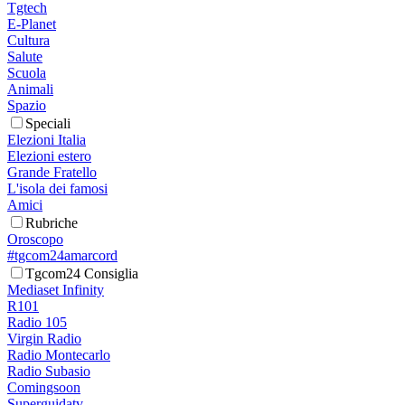
Tgtech
E-Planet
Cultura
Salute
Scuola
Animali
Spazio
Speciali
Elezioni Italia
Elezioni estero
Grande Fratello
L'isola dei famosi
Amici
Rubriche
Oroscopo
#tgcom24amarcord
Tgcom24 Consiglia
Mediaset Infinity
R101
Radio 105
Virgin Radio
Radio Montecarlo
Radio Subasio
Comingsoon
Superguidatv