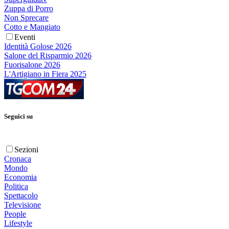
Zuppa di Porro
Non Sprecare
Cotto e Mangiato
Eventi
Identità Golose 2026
Salone del Risparmio 2026
Fuorisalone 2026
L'Artigiano in Fiera 2025
Seguici su
Sezioni
Cronaca
Mondo
Economia
Politica
Spettacolo
Televisione
People
Lifestyle