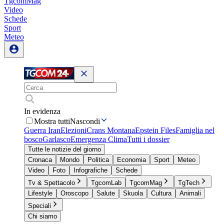
TgcomMag
Video
Schede
Sport
Meteo
In evidenza
Mostra tutti
Nascondi
Guerra Iran
Elezioni
Crans Montana
Epstein Files
Famiglia nel
bosco
Garlasco
Emergenza Clima
Tutti i dossier
Tutte le notizie del giorno
Cronaca
Mondo
Politica
Economia
Sport
Meteo
Video
Foto
Infografiche
Schede
Tv & Spettacolo
TgcomLab
TgcomMag
TgTech
Lifestyle
Oroscopo
Salute
Skuola
Cultura
Animali
Speciali
Chi siamo