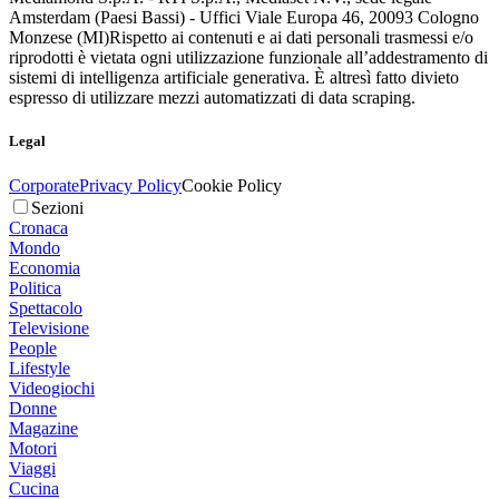
Amsterdam (Paesi Bassi) - Uffici Viale Europa 46, 20093 Cologno
Monzese (MI)
Rispetto ai contenuti e ai dati personali trasmessi e/o
riprodotti è vietata ogni utilizzazione funzionale all’addestramento di
sistemi di intelligenza artificiale generativa. È altresì fatto divieto
espresso di utilizzare mezzi automatizzati di data scraping.
Legal
Corporate
Privacy Policy
Cookie Policy
Sezioni
Cronaca
Mondo
Economia
Politica
Spettacolo
Televisione
People
Lifestyle
Videogiochi
Donne
Magazine
Motori
Viaggi
Cucina