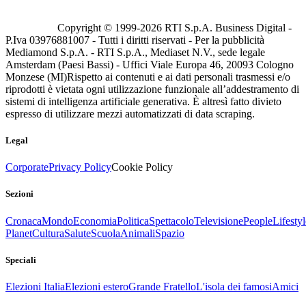
Copyright © 1999-
2026
RTI S.p.A. Business Digital -
P.Iva 03976881007 - Tutti i diritti riservati - Per la pubblicità
Mediamond S.p.A. - RTI S.p.A., Mediaset N.V., sede legale
Amsterdam (Paesi Bassi) - Uffici Viale Europa 46, 20093 Cologno
Monzese (MI)
Rispetto ai contenuti e ai dati personali trasmessi e/o
riprodotti è vietata ogni utilizzazione funzionale all’addestramento di
sistemi di intelligenza artificiale generativa. È altresì fatto divieto
espresso di utilizzare mezzi automatizzati di data scraping.
Legal
Corporate
Privacy Policy
Cookie Policy
Sezioni
Cronaca
Mondo
Economia
Politica
Spettacolo
Televisione
People
Lifestyl
Planet
Cultura
Salute
Scuola
Animali
Spazio
Speciali
Elezioni Italia
Elezioni estero
Grande Fratello
L'isola dei famosi
Amici