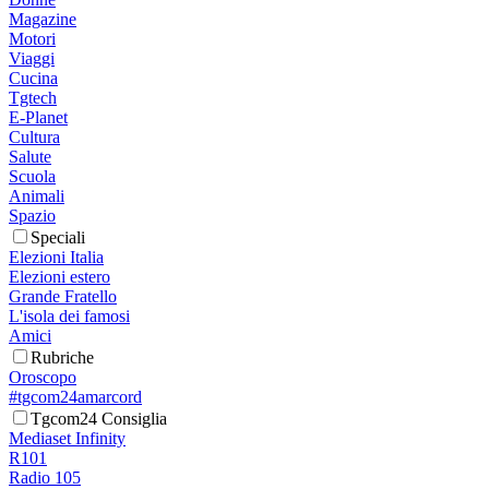
Magazine
Motori
Viaggi
Cucina
Tgtech
E-Planet
Cultura
Salute
Scuola
Animali
Spazio
Speciali
Elezioni Italia
Elezioni estero
Grande Fratello
L'isola dei famosi
Amici
Rubriche
Oroscopo
#tgcom24amarcord
Tgcom24 Consiglia
Mediaset Infinity
R101
Radio 105