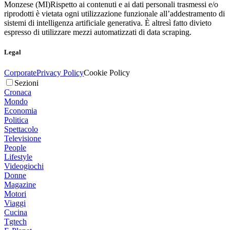
Monzese (MI)
Rispetto ai contenuti e ai dati personali trasmessi e/o
riprodotti è vietata ogni utilizzazione funzionale all’addestramento di
sistemi di intelligenza artificiale generativa. È altresì fatto divieto
espresso di utilizzare mezzi automatizzati di data scraping.
Legal
Corporate
Privacy Policy
Cookie Policy
Sezioni
Cronaca
Mondo
Economia
Politica
Spettacolo
Televisione
People
Lifestyle
Videogiochi
Donne
Magazine
Motori
Viaggi
Cucina
Tgtech