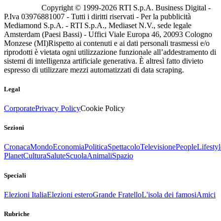
Copyright © 1999-
2026
RTI S.p.A. Business Digital -
P.Iva 03976881007 - Tutti i diritti riservati - Per la pubblicità
Mediamond S.p.A. - RTI S.p.A., Mediaset N.V., sede legale
Amsterdam (Paesi Bassi) - Uffici Viale Europa 46, 20093 Cologno
Monzese (MI)
Rispetto ai contenuti e ai dati personali trasmessi e/o
riprodotti è vietata ogni utilizzazione funzionale all’addestramento di
sistemi di intelligenza artificiale generativa. È altresì fatto divieto
espresso di utilizzare mezzi automatizzati di data scraping.
Legal
Corporate
Privacy Policy
Cookie Policy
Sezioni
Cronaca
Mondo
Economia
Politica
Spettacolo
Televisione
People
Lifestyl
Planet
Cultura
Salute
Scuola
Animali
Spazio
Speciali
Elezioni Italia
Elezioni estero
Grande Fratello
L'isola dei famosi
Amici
Rubriche