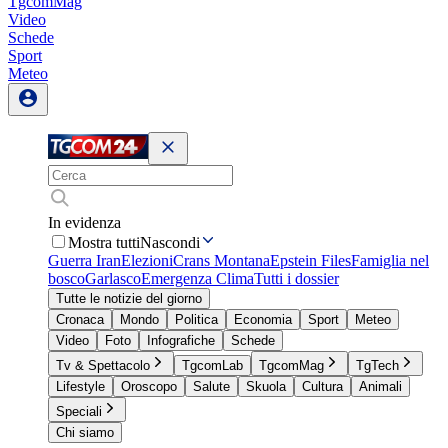
TgcomMag
Video
Schede
Sport
Meteo
In evidenza
Mostra tutti
Nascondi
Guerra Iran
Elezioni
Crans Montana
Epstein Files
Famiglia nel
bosco
Garlasco
Emergenza Clima
Tutti i dossier
Tutte le notizie del giorno
Cronaca
Mondo
Politica
Economia
Sport
Meteo
Video
Foto
Infografiche
Schede
Tv & Spettacolo
TgcomLab
TgcomMag
TgTech
Lifestyle
Oroscopo
Salute
Skuola
Cultura
Animali
Speciali
Chi siamo