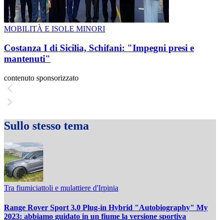
MOBILITÀ E ISOLE MINORI
Costanza I di Sicilia, Schifani: "Impegni presi e
mantenuti"
contenuto sponsorizzato
Sullo stesso tema
Tra fiumiciattoli e mulattiere d'Irpinia
Range Rover Sport 3.0 Plug-in Hybrid "Autobiography" My
2023: abbiamo guidato in un fiume la versione sportiva