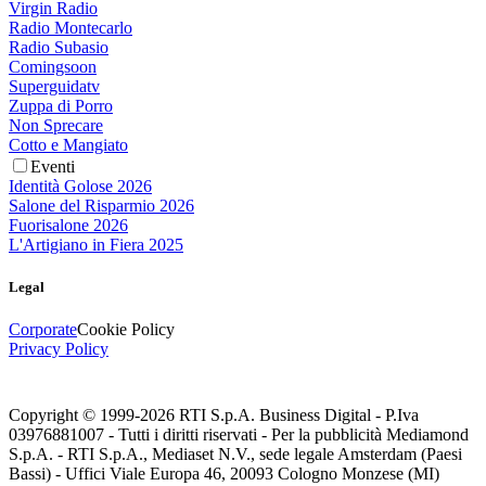
Virgin Radio
Radio Montecarlo
Radio Subasio
Comingsoon
Superguidatv
Zuppa di Porro
Non Sprecare
Cotto e Mangiato
Eventi
Identità Golose 2026
Salone del Risparmio 2026
Fuorisalone 2026
L'Artigiano in Fiera 2025
Legal
Corporate
Cookie Policy
Privacy Policy
Copyright © 1999-
2026
RTI S.p.A. Business Digital - P.Iva
03976881007 - Tutti i diritti riservati - Per la pubblicità Mediamond
S.p.A. - RTI S.p.A., Mediaset N.V., sede legale Amsterdam (Paesi
Bassi) - Uffici Viale Europa 46, 20093 Cologno Monzese (MI)