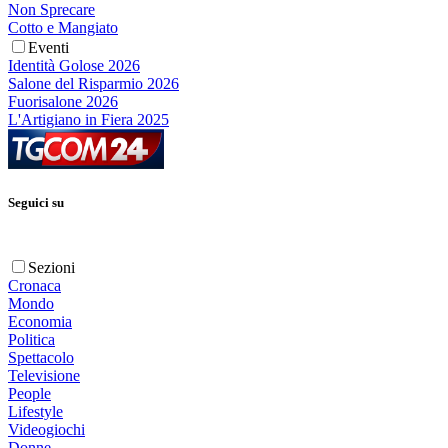
Non Sprecare
Cotto e Mangiato
Eventi
Identità Golose 2026
Salone del Risparmio 2026
Fuorisalone 2026
L'Artigiano in Fiera 2025
Seguici su
Sezioni
Cronaca
Mondo
Economia
Politica
Spettacolo
Televisione
People
Lifestyle
Videogiochi
Donne