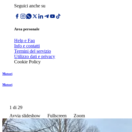
Seguici anche su
Area personale
Help e Faq
Info e contatti
Termini del servizio
Utilizzo dati e privacy
Cookie Policy
Motori
Motori
1
di 29
Avvia slideshow
Fullscreen
Zoom