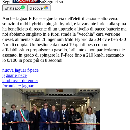
Segui
su
Seguici su
whatsapp
discover
Anche Jaguar F-Pace segue la via dell'elettrificazione attraverso
soluzioni mild hybrid e plug-in hybrid, e la variante ibrida alla spina
ha beneficiato di recente di un upgrade a livello di pacco batterie ma
noi abbiamo strigliato in e fuori strada la "vecchia" cara versione
diesel, alimentata dal 2l Ingenium Mild Hybrid da 204 cv e ben 430
Nm di coppia. Un bestione da quasi 19 q.li di peso con un
affidabilissimo propulsore a gasolio, brillante e non particolarmente
assetato, in grado di spingere la F-Pace fino a 210 km/h, staccando
lo 0/100 in poco più di 8 secondi.
nuova jaguar f-pace
jaguar e-pace
land rover defender
formula e: jaguar