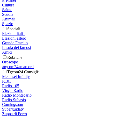
E-Planet
Cultura
Salute
Scuola
Animali
Spazio
Speciali
Elezioni Italia
Elezioni estero
Grande Fratello
L'isola dei famosi
Amici
Rubriche
Oroscopo
#tgcom24amarcord
Tgcom24 Consiglia
Mediaset Infinity
R101
Radio 105
Virgin Radio
Radio Montecarlo
Radio Subasio
Comingsoon
Superguidatv
Zuppa di Porro