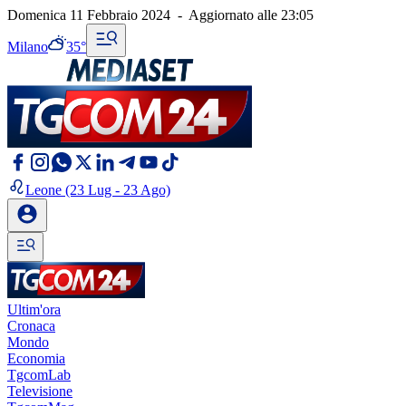
Domenica 11 Febbraio 2024
-
Aggiornato alle
23:05
Milano
35°
Leone
(23 Lug - 23 Ago)
Ultim'ora
Cronaca
Mondo
Economia
TgcomLab
Televisione