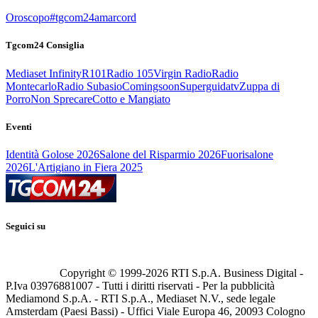
Oroscopo
#tgcom24amarcord
Tgcom24 Consiglia
Mediaset Infinity
R101
Radio 105
Virgin Radio
Radio
Montecarlo
Radio Subasio
Comingsoon
Superguidatv
Zuppa di
Porro
Non Sprecare
Cotto e Mangiato
Eventi
Identità Golose 2026
Salone del Risparmio 2026
Fuorisalone
2026
L'Artigiano in Fiera 2025
Seguici su
Copyright © 1999-
2026
RTI S.p.A. Business Digital -
P.Iva 03976881007 - Tutti i diritti riservati - Per la pubblicità
Mediamond S.p.A. - RTI S.p.A., Mediaset N.V., sede legale
Amsterdam (Paesi Bassi) - Uffici Viale Europa 46, 20093 Cologno