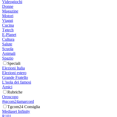
Videogiochi
Donne
Magazine
Motori
Viaggi
Cucina
Tgtech
E-Planet
Cultura
Salute
Scuola
Animali
Spazio
Speciali
Elezioni Italia
Elezioni estero
Grande Fratello
L'isola dei famosi
Amici
Rubriche
Oroscopo
#tgcom24amarcord
Tgcom24 Consiglia
Mediaset Infinity
R101