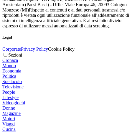
Amsterdam (Paesi Bassi) - Uffici Viale Europa 46, 20093 Cologno
Monzese (MI)
Rispetto ai contenuti e ai dati personali trasmessi e/o
riprodotti è vietata ogni utilizzazione funzionale all’addestramento di
sistemi di intelligenza artificiale generativa. È altresì fatto divieto
espresso di utilizzare mezzi automatizzati di data scraping.
Legal
Corporate
Privacy Policy
Cookie Policy
Sezioni
Cronaca
Mondo
Economia
Politica
Spettacolo
Televisione
People
Lifestyle
Videogiochi
Donne
Magazine
Motori
Viaggi
Cucina