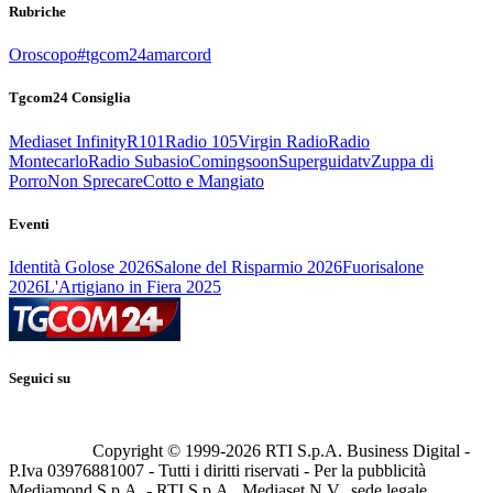
Rubriche
Oroscopo
#tgcom24amarcord
Tgcom24 Consiglia
Mediaset Infinity
R101
Radio 105
Virgin Radio
Radio
Montecarlo
Radio Subasio
Comingsoon
Superguidatv
Zuppa di
Porro
Non Sprecare
Cotto e Mangiato
Eventi
Identità Golose 2026
Salone del Risparmio 2026
Fuorisalone
2026
L'Artigiano in Fiera 2025
Seguici su
Copyright © 1999-
2026
RTI S.p.A. Business Digital -
P.Iva 03976881007 - Tutti i diritti riservati - Per la pubblicità
Mediamond S.p.A. - RTI S.p.A., Mediaset N.V., sede legale