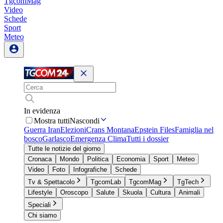
TgcomMag
Video
Schede
Sport
Meteo
In evidenza
Mostra tutti
Nascondi
Guerra Iran
Elezioni
Crans Montana
Epstein Files
Famiglia nel
bosco
Garlasco
Emergenza Clima
Tutti i dossier
Tutte le notizie del giorno
Cronaca
Mondo
Politica
Economia
Sport
Meteo
Video
Foto
Infografiche
Schede
Tv & Spettacolo
TgcomLab
TgcomMag
TgTech
Lifestyle
Oroscopo
Salute
Skuola
Cultura
Animali
Speciali
Chi siamo