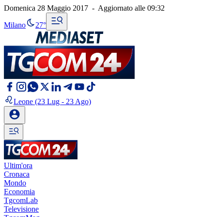
Domenica 28 Maggio 2017
-
Aggiornato alle
09:32
Milano
27°
Leone
(23 Lug - 23 Ago)
Ultim'ora
Cronaca
Mondo
Economia
TgcomLab
Televisione