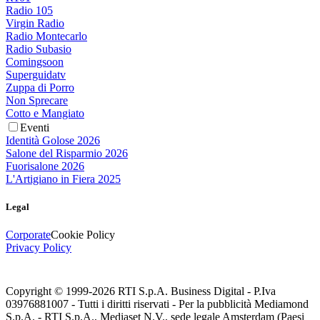
Radio 105
Virgin Radio
Radio Montecarlo
Radio Subasio
Comingsoon
Superguidatv
Zuppa di Porro
Non Sprecare
Cotto e Mangiato
Eventi
Identità Golose 2026
Salone del Risparmio 2026
Fuorisalone 2026
L'Artigiano in Fiera 2025
Legal
Corporate
Cookie Policy
Privacy Policy
Copyright © 1999-
2026
RTI S.p.A. Business Digital - P.Iva
03976881007 - Tutti i diritti riservati - Per la pubblicità Mediamond
S.p.A. - RTI S.p.A., Mediaset N.V., sede legale Amsterdam (Paesi