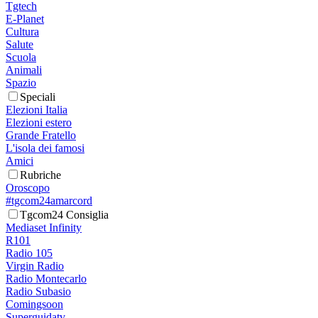
Tgtech
E-Planet
Cultura
Salute
Scuola
Animali
Spazio
Speciali
Elezioni Italia
Elezioni estero
Grande Fratello
L'isola dei famosi
Amici
Rubriche
Oroscopo
#tgcom24amarcord
Tgcom24 Consiglia
Mediaset Infinity
R101
Radio 105
Virgin Radio
Radio Montecarlo
Radio Subasio
Comingsoon
Superguidatv