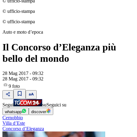
© ufficio-stampa
© ufficio-stampa
© ufficio-stampa
Auto e moto dʼepoca
Il Concorso dʼEleganza più
bello del mondo
28 Mag 2017 - 09:32
28 Mag 2017 - 09:32
9
foto
Segui
su
Seguici su
whatsapp
discover
Cernobbio
Villa dʼEste
Concorso dʼEleganza