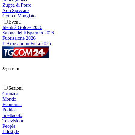
Zuppa di Porro
Non Sprecare
Cotto e Mangiato
Eventi
Identità Golose 2026
Salone del Risparmio 2026
Fuorisalone 2026
L'Artigiano in Fiera 2025
Seguici su
Sezioni
Cronaca
Mondo
Economia
Politica
Spettacolo
Televisione
People
Lifestyle