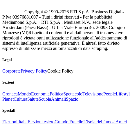
Copyright © 1999-
2026
RTI S.p.A. Business Digital -
P.Iva 03976881007 - Tutti i diritti riservati - Per la pubblicità
Mediamond S.p.A. - RTI S.p.A., Mediaset N.V., sede legale
Amsterdam (Paesi Bassi) - Uffici Viale Europa 46, 20093 Cologno
Monzese (MI)
Rispetto ai contenuti e ai dati personali trasmessi e/o
riprodotti è vietata ogni utilizzazione funzionale all’addestramento di
sistemi di intelligenza artificiale generativa. È altresì fatto divieto
espresso di utilizzare mezzi automatizzati di data scraping.
Legal
Corporate
Privacy Policy
Cookie Policy
Sezioni
Cronaca
Mondo
Economia
Politica
Spettacolo
Televisione
People
Lifestyl
Planet
Cultura
Salute
Scuola
Animali
Spazio
Speciali
Elezioni Italia
Elezioni estero
Grande Fratello
L'isola dei famosi
Amici