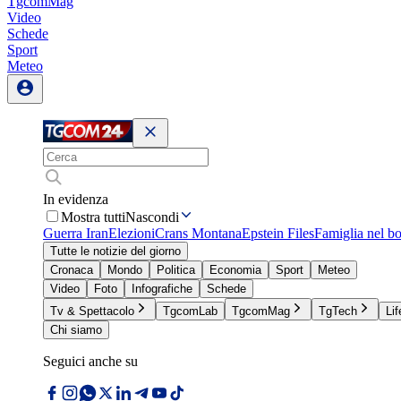
TgcomMag
Video
Schede
Sport
Meteo
In evidenza
Mostra tutti
Nascondi
Guerra Iran
Elezioni
Crans Montana
Epstein Files
Famiglia nel b
Tutte le notizie del giorno
Cronaca
Mondo
Politica
Economia
Sport
Meteo
Video
Foto
Infografiche
Schede
Tv & Spettacolo
TgcomLab
TgcomMag
TgTech
Lif
Chi siamo
Seguici anche su