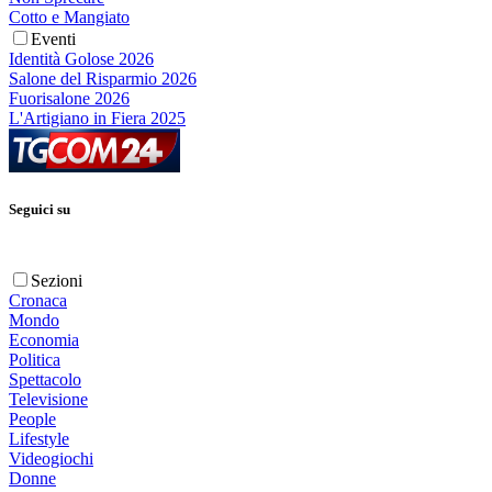
Cotto e Mangiato
Eventi
Identità Golose 2026
Salone del Risparmio 2026
Fuorisalone 2026
L'Artigiano in Fiera 2025
Seguici su
Sezioni
Cronaca
Mondo
Economia
Politica
Spettacolo
Televisione
People
Lifestyle
Videogiochi
Donne