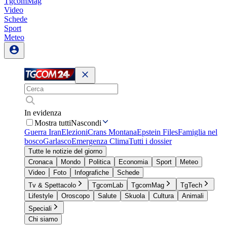
TgcomMag
Video
Schede
Sport
Meteo
In evidenza
Mostra tutti
Nascondi
Guerra Iran
Elezioni
Crans Montana
Epstein Files
Famiglia nel
bosco
Garlasco
Emergenza Clima
Tutti i dossier
Tutte le notizie del giorno
Cronaca
Mondo
Politica
Economia
Sport
Meteo
Video
Foto
Infografiche
Schede
Tv & Spettacolo
TgcomLab
TgcomMag
TgTech
Lifestyle
Oroscopo
Salute
Skuola
Cultura
Animali
Speciali
Chi siamo