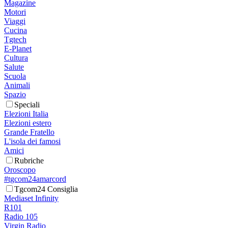
Magazine
Motori
Viaggi
Cucina
Tgtech
E-Planet
Cultura
Salute
Scuola
Animali
Spazio
Speciali
Elezioni Italia
Elezioni estero
Grande Fratello
L'isola dei famosi
Amici
Rubriche
Oroscopo
#tgcom24amarcord
Tgcom24 Consiglia
Mediaset Infinity
R101
Radio 105
Virgin Radio