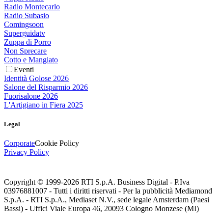
Radio Montecarlo
Radio Subasio
Comingsoon
Superguidatv
Zuppa di Porro
Non Sprecare
Cotto e Mangiato
Eventi
Identità Golose 2026
Salone del Risparmio 2026
Fuorisalone 2026
L'Artigiano in Fiera 2025
Legal
Corporate
Cookie Policy
Privacy Policy
Copyright © 1999-
2026
RTI S.p.A. Business Digital - P.Iva
03976881007 - Tutti i diritti riservati - Per la pubblicità Mediamond
S.p.A. - RTI S.p.A., Mediaset N.V., sede legale Amsterdam (Paesi
Bassi) - Uffici Viale Europa 46, 20093 Cologno Monzese (MI)