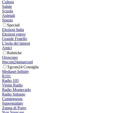
Cultura
Salute
Scuola
Animali
Spazio
Speciali
Elezioni Italia
Elezioni estero
Grande Fratello
L'isola dei famosi
Amici
Rubriche
Oroscopo
#tgcom24amarcord
Tgcom24 Consiglia
Mediaset Infinity
R101
Radio 105
Virgin Radio
Radio Montecarlo
Radio Subasio
Comingsoon
Superguidatv
Zuppa di Porro
Non Sprecare