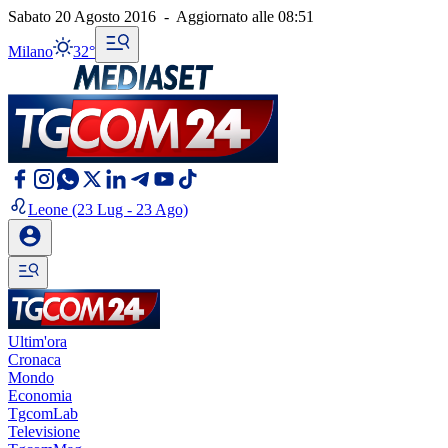
Sabato 20 Agosto 2016
-
Aggiornato alle
08:51
Milano
32°
Leone
(23 Lug - 23 Ago)
Ultim'ora
Cronaca
Mondo
Economia
TgcomLab
Televisione