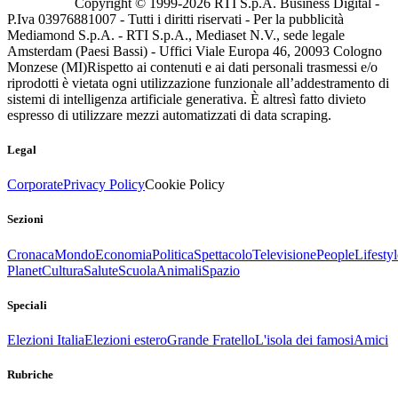
Copyright © 1999-
2026
RTI S.p.A. Business Digital -
P.Iva 03976881007 - Tutti i diritti riservati - Per la pubblicità
Mediamond S.p.A. - RTI S.p.A., Mediaset N.V., sede legale
Amsterdam (Paesi Bassi) - Uffici Viale Europa 46, 20093 Cologno
Monzese (MI)
Rispetto ai contenuti e ai dati personali trasmessi e/o
riprodotti è vietata ogni utilizzazione funzionale all’addestramento di
sistemi di intelligenza artificiale generativa. È altresì fatto divieto
espresso di utilizzare mezzi automatizzati di data scraping.
Legal
Corporate
Privacy Policy
Cookie Policy
Sezioni
Cronaca
Mondo
Economia
Politica
Spettacolo
Televisione
People
Lifestyl
Planet
Cultura
Salute
Scuola
Animali
Spazio
Speciali
Elezioni Italia
Elezioni estero
Grande Fratello
L'isola dei famosi
Amici
Rubriche