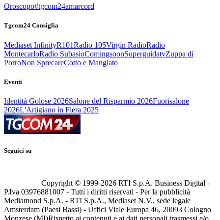
Oroscopo
#tgcom24amarcord
Tgcom24 Consiglia
Mediaset Infinity
R101
Radio 105
Virgin Radio
Radio
Montecarlo
Radio Subasio
Comingsoon
Superguidatv
Zuppa di
Porro
Non Sprecare
Cotto e Mangiato
Eventi
Identità Golose 2026
Salone del Risparmio 2026
Fuorisalone
2026
L'Artigiano in Fiera 2025
Seguici su
Copyright © 1999-
2026
RTI S.p.A. Business Digital -
P.Iva 03976881007 - Tutti i diritti riservati - Per la pubblicità
Mediamond S.p.A. - RTI S.p.A., Mediaset N.V., sede legale
Amsterdam (Paesi Bassi) - Uffici Viale Europa 46, 20093 Cologno
Monzese (MI)
Rispetto ai contenuti e ai dati personali trasmessi e/o