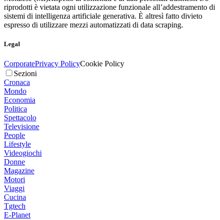
riprodotti è vietata ogni utilizzazione funzionale all’addestramento di
sistemi di intelligenza artificiale generativa. È altresì fatto divieto
espresso di utilizzare mezzi automatizzati di data scraping.
Legal
Corporate
Privacy Policy
Cookie Policy
Sezioni
Cronaca
Mondo
Economia
Politica
Spettacolo
Televisione
People
Lifestyle
Videogiochi
Donne
Magazine
Motori
Viaggi
Cucina
Tgtech
E-Planet