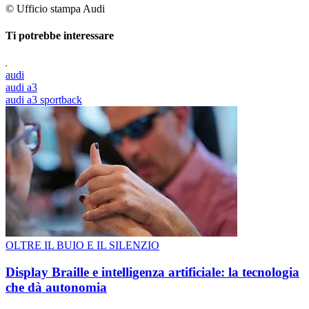
© Ufficio stampa Audi
Ti potrebbe interessare
audi
audi a3
audi a3 sportback
OLTRE IL BUIO E IL SILENZIO
Display Braille e intelligenza artificiale: la tecnologia
che dà autonomia