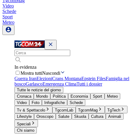
TgcomMag
Video
Schede
Sport
Meteo
In evidenza
Mostra tutti
Nascondi
Guerra Iran
Elezioni
Crans Montana
Epstein Files
Famiglia nel
bosco
Garlasco
Emergenza Clima
Tutti i dossier
Tutte le notizie del giorno
Cronaca
Mondo
Politica
Economia
Sport
Meteo
Video
Foto
Infografiche
Schede
Tv & Spettacolo
TgcomLab
TgcomMag
TgTech
Lifestyle
Oroscopo
Salute
Skuola
Cultura
Animali
Speciali
Chi siamo