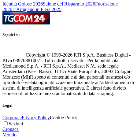
Identità Golose 2026
Salone del Risparmio 2026
Fuorisalone
2026
L'Artigiano in Fiera 2025
Seguici su
Copyright © 1999-
2026
RTI S.p.A. Business Digital -
P.Iva 03976881007 - Tutti i diritti riservati - Per la pubblicità
Mediamond S.p.A. - RTI S.p.A., Mediaset N.V., sede legale
Amsterdam (Paesi Bassi) - Uffici Viale Europa 46, 20093 Cologno
Monzese (MI)
Rispetto ai contenuti e ai dati personali trasmessi e/o
riprodotti è vietata ogni utilizzazione funzionale all’addestramento di
sistemi di intelligenza artificiale generativa. È altresì fatto divieto
espresso di utilizzare mezzi automatizzati di data scraping.
Legal
Corporate
Privacy Policy
Cookie Policy
Sezioni
Cronaca
Mondo