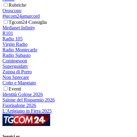
Rubriche
Oroscopo
#tgcom24amarcord
Tgcom24 Consiglia
Mediaset Infinity
R101
Radio 105
Virgin Radio
Radio Montecarlo
Radio Subasio
Comingsoon
Superguidatv
Zuppa di Porro
Non Sprecare
Cotto e Mangiato
Eventi
Identità Golose 2026
Salone del Risparmio 2026
Fuorisalone 2026
L'Artigiano in Fiera 2025
Seguici su