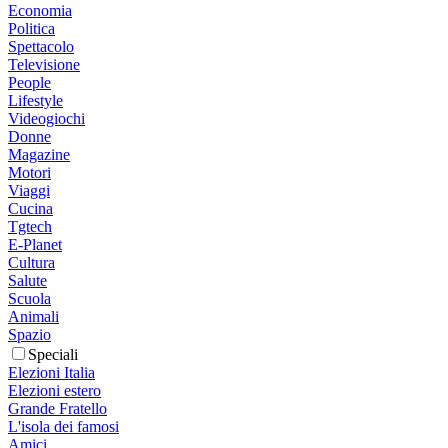
Economia
Politica
Spettacolo
Televisione
People
Lifestyle
Videogiochi
Donne
Magazine
Motori
Viaggi
Cucina
Tgtech
E-Planet
Cultura
Salute
Scuola
Animali
Spazio
Speciali
Elezioni Italia
Elezioni estero
Grande Fratello
L'isola dei famosi
Amici