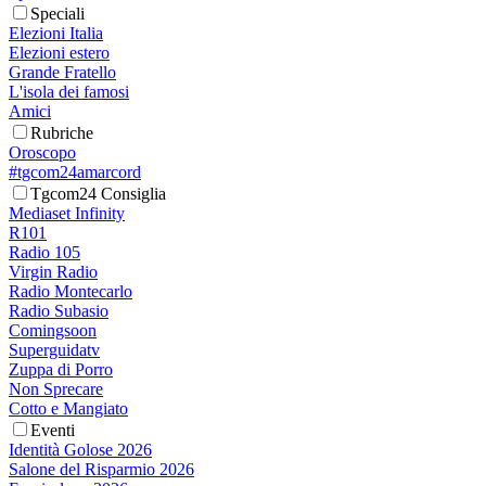
Speciali
Elezioni Italia
Elezioni estero
Grande Fratello
L'isola dei famosi
Amici
Rubriche
Oroscopo
#tgcom24amarcord
Tgcom24 Consiglia
Mediaset Infinity
R101
Radio 105
Virgin Radio
Radio Montecarlo
Radio Subasio
Comingsoon
Superguidatv
Zuppa di Porro
Non Sprecare
Cotto e Mangiato
Eventi
Identità Golose 2026
Salone del Risparmio 2026