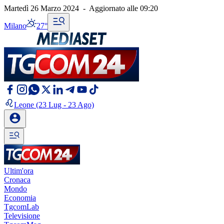
Martedì 26 Marzo 2024
-
Aggiornato alle
09:20
Milano
27°
Leone
(23 Lug - 23 Ago)
Ultim'ora
Cronaca
Mondo
Economia
TgcomLab
Televisione