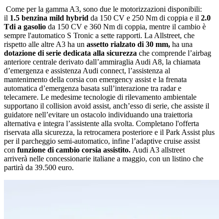
Come per la gamma A3, sono due le motorizzazioni disponibili:
il
1.5 benzina mild hybrid
da 150 CV e 250 Nm di coppia e il
2.0
Tdi a gasolio
da 150 CV e 360 Nm di coppia, mentre il cambio è
sempre l'automatico S Tronic a sette rapporti. La Allstreet, che
rispetto alle altre A3 ha un
assetto rialzato di 30 mm,
ha una
dotazione di serie dedicata alla sicurezza
che comprende l’airbag
anteriore centrale derivato dall’ammiraglia Audi A8, la chiamata
d’emergenza e assistenza Audi connect, l’assistenza al
mantenimento della corsia con emergency assist e la frenata
automatica d’emergenza basata sull’interazione tra radar e
telecamere. Le medesime tecnologie di rilevamento ambientale
supportano il collision avoid assist, anch’esso di serie, che assiste il
guidatore nell’evitare un ostacolo individuando una traiettoria
alternativa e integra l’assistente alla svolta. Completano l'offerta
riservata alla sicurezza, la retrocamera posteriore e il Park Assist plus
per il parcheggio semi-automatico, infine l’adaptive cruise assist
con
funzione di cambio corsia assistito.
Audi A3 allstreet
arriverà nelle concessionarie italiane a maggio, con un listino che
partirà da 39.500 euro.