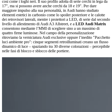
così come i loghi neri. Il suo profilo adotta di serie cerchi in lega da
17", ma si possono avere anche cerchi da 18 e 19". Per dare
maggiore impulso alla sua personalità, in Audi hanno studiato
elementi estetici in carbonio come lo spoiler posteriore e le calotte
dei retrovisori laterali, mentre i proiettori a LED, di serie dal secondo
livello di allestimento di Audi A3 Allstreet, e a
LED Audi Matrix
consentono mediante l’MMI di scegliere sino a un massimo di
quattro firme luminose. Nel campo della personalizzazione
ritroviamo la verniciatura Audi exclusive oppure l’inedito "Pacchetto
luci ambiente pro": cinque segmenti retroilluminati creano un flusso
dinamico di luce – spaziando tra 30 diverse colorazioni – percepibile
nelle fasi di blocco e sblocco delle portiere.