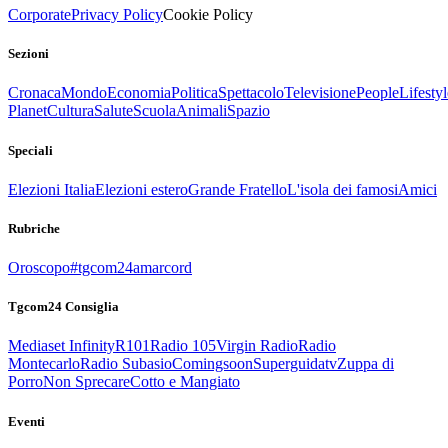
Corporate
Privacy Policy
Cookie Policy
Sezioni
Cronaca
Mondo
Economia
Politica
Spettacolo
Televisione
People
Lifestyl
Planet
Cultura
Salute
Scuola
Animali
Spazio
Speciali
Elezioni Italia
Elezioni estero
Grande Fratello
L'isola dei famosi
Amici
Rubriche
Oroscopo
#tgcom24amarcord
Tgcom24 Consiglia
Mediaset Infinity
R101
Radio 105
Virgin Radio
Radio
Montecarlo
Radio Subasio
Comingsoon
Superguidatv
Zuppa di
Porro
Non Sprecare
Cotto e Mangiato
Eventi