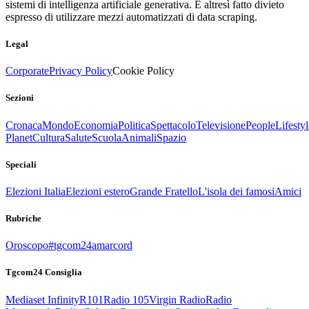
sistemi di intelligenza artificiale generativa. È altresì fatto divieto
espresso di utilizzare mezzi automatizzati di data scraping.
Legal
Corporate
Privacy Policy
Cookie Policy
Sezioni
Cronaca
Mondo
Economia
Politica
Spettacolo
Televisione
People
Lifestyl
Planet
Cultura
Salute
Scuola
Animali
Spazio
Speciali
Elezioni Italia
Elezioni estero
Grande Fratello
L'isola dei famosi
Amici
Rubriche
Oroscopo
#tgcom24amarcord
Tgcom24 Consiglia
Mediaset Infinity
R101
Radio 105
Virgin Radio
Radio