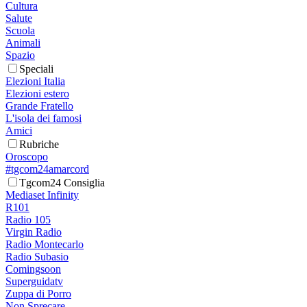
Cultura
Salute
Scuola
Animali
Spazio
Speciali
Elezioni Italia
Elezioni estero
Grande Fratello
L'isola dei famosi
Amici
Rubriche
Oroscopo
#tgcom24amarcord
Tgcom24 Consiglia
Mediaset Infinity
R101
Radio 105
Virgin Radio
Radio Montecarlo
Radio Subasio
Comingsoon
Superguidatv
Zuppa di Porro
Non Sprecare