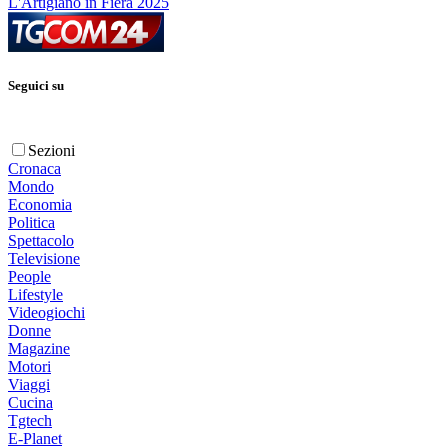
L'Artigiano in Fiera 2025
Seguici su
Sezioni
Cronaca
Mondo
Economia
Politica
Spettacolo
Televisione
People
Lifestyle
Videogiochi
Donne
Magazine
Motori
Viaggi
Cucina
Tgtech
E-Planet