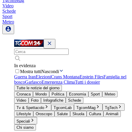
TgcomMag
Video
Schede
Sport
Meteo
In evidenza
Mostra tutti
Nascondi
Guerra Iran
Elezioni
Crans Montana
Epstein Files
Famiglia nel
bosco
Garlasco
Emergenza Clima
Tutti i dossier
Tutte le notizie del giorno
Cronaca
Mondo
Politica
Economia
Sport
Meteo
Video
Foto
Infografiche
Schede
Tv & Spettacolo
TgcomLab
TgcomMag
TgTech
Lifestyle
Oroscopo
Salute
Skuola
Cultura
Animali
Speciali
Chi siamo