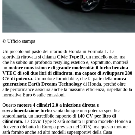
© Ufficio stampa
Un piccolo antipasto del ritorno di Honda in Formula 1. La
sportività ritrovata si chiama
Civic Type R
, un modello noto, ma
che ha subito un profondo restyling estetico e, soprattutto, monterà
un
motore nuovissimo e di grande modernità: il turbo benzina
VTEC di soli due litri di cilindrata, ma capace di sviluppare 280
CV di potenza
. Un motore formidabile, che fa parte della
nuova
generazione Earth Dreams Technology
di Honda, perché oltre
alle performance assicura anche la massima efficienza, rispettando la
normativa Euro 6 sulle emissioni.
Questo
motore 4 cilindri 2.0 a iniezione diretta e
sovralimentazione turbo
vanta dunque una potenza specifica
straordinaria, un incredibile rapporto di
140 CV per litro di
cilindrata
. La Civic Type R sarà soltanto il primo modello Honda a
riceverlo (debutto in Europa previsto nel 2015), ma questo motore
sarà fornito anche ad altri modelli supersportivi della Casa