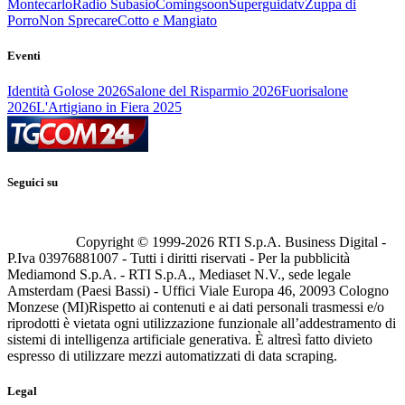
Montecarlo
Radio Subasio
Comingsoon
Superguidatv
Zuppa di
Porro
Non Sprecare
Cotto e Mangiato
Eventi
Identità Golose 2026
Salone del Risparmio 2026
Fuorisalone
2026
L'Artigiano in Fiera 2025
Seguici su
Copyright © 1999-
2026
RTI S.p.A. Business Digital -
P.Iva 03976881007 - Tutti i diritti riservati - Per la pubblicità
Mediamond S.p.A. - RTI S.p.A., Mediaset N.V., sede legale
Amsterdam (Paesi Bassi) - Uffici Viale Europa 46, 20093 Cologno
Monzese (MI)
Rispetto ai contenuti e ai dati personali trasmessi e/o
riprodotti è vietata ogni utilizzazione funzionale all’addestramento di
sistemi di intelligenza artificiale generativa. È altresì fatto divieto
espresso di utilizzare mezzi automatizzati di data scraping.
Legal