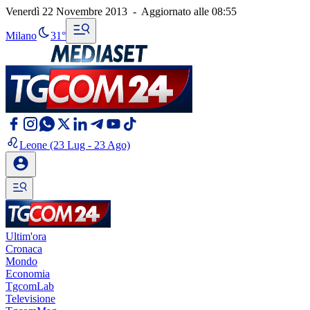
Venerdì 22 Novembre 2013
-
Aggiornato alle
08:55
Milano
31°
Leone
(23 Lug - 23 Ago)
Ultim'ora
Cronaca
Mondo
Economia
TgcomLab
Televisione