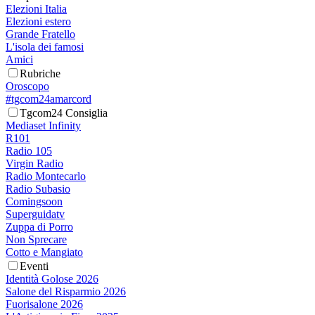
Elezioni Italia
Elezioni estero
Grande Fratello
L'isola dei famosi
Amici
Rubriche
Oroscopo
#tgcom24amarcord
Tgcom24 Consiglia
Mediaset Infinity
R101
Radio 105
Virgin Radio
Radio Montecarlo
Radio Subasio
Comingsoon
Superguidatv
Zuppa di Porro
Non Sprecare
Cotto e Mangiato
Eventi
Identità Golose 2026
Salone del Risparmio 2026
Fuorisalone 2026