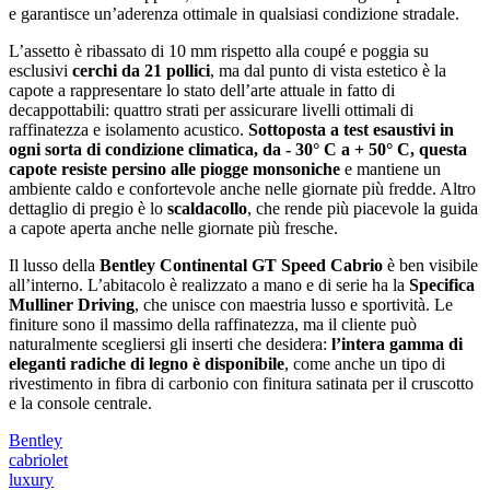
e garantisce un’aderenza ottimale in qualsiasi condizione stradale.
L’assetto è ribassato di 10 mm rispetto alla coupé e poggia su
esclusivi
cerchi da 21 pollici
, ma dal punto di vista estetico è la
capote a rappresentare lo stato dell’arte attuale in fatto di
decappottabili: quattro strati per assicurare livelli ottimali di
raffinatezza e isolamento acustico.
Sottoposta a test esaustivi in
ogni sorta di condizione climatica, da - 30° C a + 50° C, questa
capote resiste persino alle piogge monsoniche
e mantiene un
ambiente caldo e confortevole anche nelle giornate più fredde. Altro
dettaglio di pregio è lo
scaldacollo
, che rende più piacevole la guida
a capote aperta anche nelle giornate più fresche.
Il lusso della
Bentley Continental GT Speed Cabrio
è ben visibile
all’interno. L’abitacolo è realizzato a mano e di serie ha la
Specifica
Mulliner Driving
, che unisce con maestria lusso e sportività. Le
finiture sono il massimo della raffinatezza, ma il cliente può
naturalmente scegliersi gli inserti che desidera:
l’intera gamma di
eleganti radiche di legno è disponibile
, come anche un tipo di
rivestimento in fibra di carbonio con finitura satinata per il cruscotto
e la console centrale.
Bentley
cabriolet
luxury