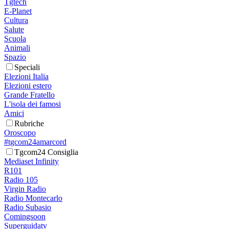
Tgtech
E-Planet
Cultura
Salute
Scuola
Animali
Spazio
Speciali
Elezioni Italia
Elezioni estero
Grande Fratello
L'isola dei famosi
Amici
Rubriche
Oroscopo
#tgcom24amarcord
Tgcom24 Consiglia
Mediaset Infinity
R101
Radio 105
Virgin Radio
Radio Montecarlo
Radio Subasio
Comingsoon
Superguidatv