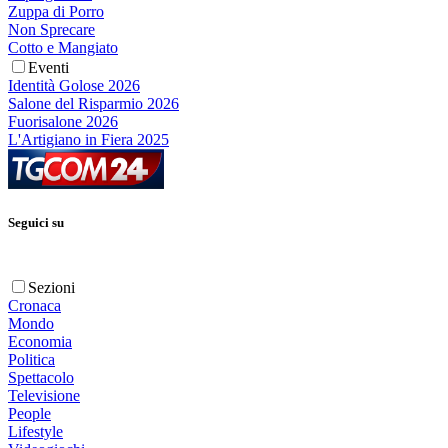
Zuppa di Porro
Non Sprecare
Cotto e Mangiato
Eventi
Identità Golose 2026
Salone del Risparmio 2026
Fuorisalone 2026
L'Artigiano in Fiera 2025
Seguici su
Sezioni
Cronaca
Mondo
Economia
Politica
Spettacolo
Televisione
People
Lifestyle