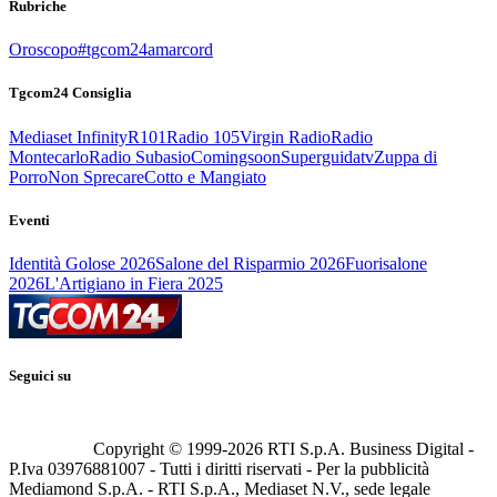
Rubriche
Oroscopo
#tgcom24amarcord
Tgcom24 Consiglia
Mediaset Infinity
R101
Radio 105
Virgin Radio
Radio
Montecarlo
Radio Subasio
Comingsoon
Superguidatv
Zuppa di
Porro
Non Sprecare
Cotto e Mangiato
Eventi
Identità Golose 2026
Salone del Risparmio 2026
Fuorisalone
2026
L'Artigiano in Fiera 2025
Seguici su
Copyright © 1999-
2026
RTI S.p.A. Business Digital -
P.Iva 03976881007 - Tutti i diritti riservati - Per la pubblicità
Mediamond S.p.A. - RTI S.p.A., Mediaset N.V., sede legale