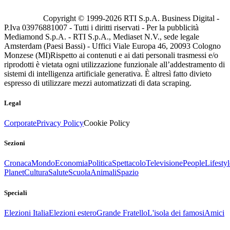
Copyright © 1999-
2026
RTI S.p.A. Business Digital -
P.Iva 03976881007 - Tutti i diritti riservati - Per la pubblicità
Mediamond S.p.A. - RTI S.p.A., Mediaset N.V., sede legale
Amsterdam (Paesi Bassi) - Uffici Viale Europa 46, 20093 Cologno
Monzese (MI)
Rispetto ai contenuti e ai dati personali trasmessi e/o
riprodotti è vietata ogni utilizzazione funzionale all’addestramento di
sistemi di intelligenza artificiale generativa. È altresì fatto divieto
espresso di utilizzare mezzi automatizzati di data scraping.
Legal
Corporate
Privacy Policy
Cookie Policy
Sezioni
Cronaca
Mondo
Economia
Politica
Spettacolo
Televisione
People
Lifestyl
Planet
Cultura
Salute
Scuola
Animali
Spazio
Speciali
Elezioni Italia
Elezioni estero
Grande Fratello
L'isola dei famosi
Amici