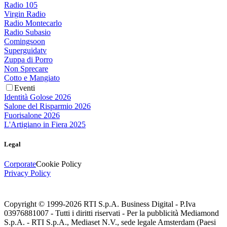
Radio 105
Virgin Radio
Radio Montecarlo
Radio Subasio
Comingsoon
Superguidatv
Zuppa di Porro
Non Sprecare
Cotto e Mangiato
Eventi
Identità Golose 2026
Salone del Risparmio 2026
Fuorisalone 2026
L'Artigiano in Fiera 2025
Legal
Corporate
Cookie Policy
Privacy Policy
Copyright © 1999-
2026
RTI S.p.A. Business Digital - P.Iva
03976881007 - Tutti i diritti riservati - Per la pubblicità Mediamond
S.p.A. - RTI S.p.A., Mediaset N.V., sede legale Amsterdam (Paesi