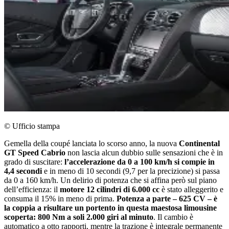
© Ufficio stampa
Gemella della coupé lanciata lo scorso anno, la nuova
Continental
GT Speed Cabrio
non lascia alcun dubbio sulle sensazioni che è in
grado di suscitare:
l’accelerazione da 0 a 100 km/h si compie in
4,4 secondi
e in meno di 10 secondi (9,7 per la precizione) si passa
da 0 a 160 km/h. Un delirio di potenza che si affina però sul piano
dell’efficienza: il
motore 12 cilindri di 6.000 cc
è stato alleggerito e
consuma il 15% in meno di prima.
Potenza a parte – 625 CV – è
la coppia a risultare un portento in questa maestosa limousine
scoperta: 800 Nm a soli 2.000 giri al minuto
. Il cambio è
automatico a otto rapporti, mentre la trazione è integrale permanente