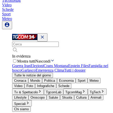
TgcomMag
Video
Schede
Sport
Meteo
In evidenza
Mostra tutti
Nascondi
Guerra Iran
Elezioni
Crans Montana
Epstein Files
Famiglia nel
bosco
Garlasco
Emergenza Clima
Tutti i dossier
Tutte le notizie del giorno
Cronaca
Mondo
Politica
Economia
Sport
Meteo
Video
Foto
Infografiche
Schede
Tv & Spettacolo
TgcomLab
TgcomMag
TgTech
Lifestyle
Oroscopo
Salute
Skuola
Cultura
Animali
Speciali
Chi siamo