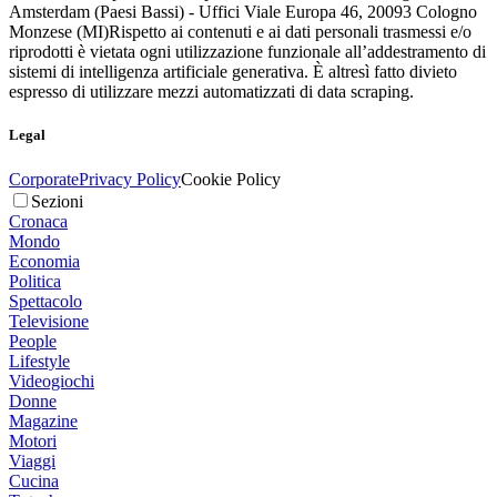
Amsterdam (Paesi Bassi) - Uffici Viale Europa 46, 20093 Cologno
Monzese (MI)
Rispetto ai contenuti e ai dati personali trasmessi e/o
riprodotti è vietata ogni utilizzazione funzionale all’addestramento di
sistemi di intelligenza artificiale generativa. È altresì fatto divieto
espresso di utilizzare mezzi automatizzati di data scraping.
Legal
Corporate
Privacy Policy
Cookie Policy
Sezioni
Cronaca
Mondo
Economia
Politica
Spettacolo
Televisione
People
Lifestyle
Videogiochi
Donne
Magazine
Motori
Viaggi
Cucina