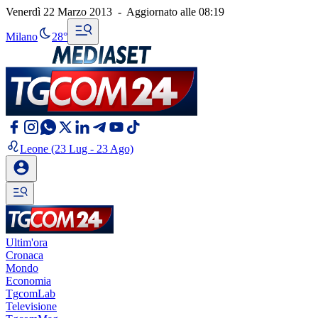
Venerdì 22 Marzo 2013
-
Aggiornato alle
08:19
Milano
28°
Leone
(23 Lug - 23 Ago)
Ultim'ora
Cronaca
Mondo
Economia
TgcomLab
Televisione