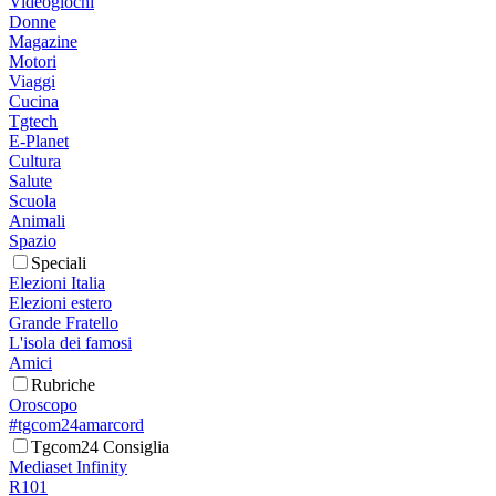
Videogiochi
Donne
Magazine
Motori
Viaggi
Cucina
Tgtech
E-Planet
Cultura
Salute
Scuola
Animali
Spazio
Speciali
Elezioni Italia
Elezioni estero
Grande Fratello
L'isola dei famosi
Amici
Rubriche
Oroscopo
#tgcom24amarcord
Tgcom24 Consiglia
Mediaset Infinity
R101