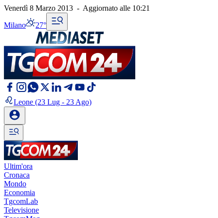
Venerdì 8 Marzo 2013
-
Aggiornato alle
10:21
Milano
27°
Leone
(23 Lug - 23 Ago)
Ultim'ora
Cronaca
Mondo
Economia
TgcomLab
Televisione