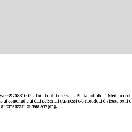
va 03976881007 - Tutti i diritti riservati - Per la pubblicità Mediamon
o ai contenuti e ai dati personali trasmessi e/o riprodotti è vietata ogni 
zi automatizzati di data scraping.