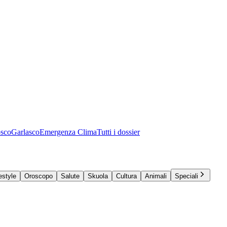
osco
Garlasco
Emergenza Clima
Tutti i dossier
estyle
Oroscopo
Salute
Skuola
Cultura
Animali
Speciali