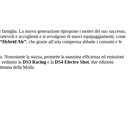
i famiglia. La nuova generazione ripropone i motivi del suo successo,
onfortevoli e accoglienti e si avvalgono di nuovi equipaggiamenti, come
 “Hybrid Air”
, che grazie all’aria compressa abbatte i consumi e le
o. Nonostante la stazza, promette la massima efficienza ed emissioni
ra vediamo la
DS3 Racing
e la
DS4 Electro Shot
, due edizioni
ettimana della Moda.