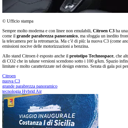
© Ufficio stampa
Sempre molto moderna e con linee non emulabili,
Citroen C3
ha una 
come il
grande parabrezza panoramico
, ma sfoggia un inedito fron
la telecamera per la retromarcia. Ma c’è di più: la nuova C3 (come anc
emissioni nocive delle motorizzazioni a benzina.
Allo stand Citroen è esposto anche il
prototipo Technospace
, che al
di CO2 che in talune versioni scendono sotto i 100 g/km. Spazio infi
limitate e molto caratterizzate nel design esterno. Serata di gala poi per
Citroen
nuova C3
grande parabrezza panoramico
tecnologia Hybrid Air