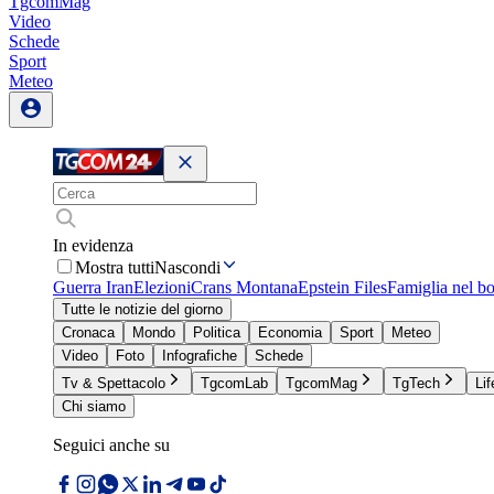
TgcomMag
Video
Schede
Sport
Meteo
In evidenza
Mostra tutti
Nascondi
Guerra Iran
Elezioni
Crans Montana
Epstein Files
Famiglia nel b
Tutte le notizie del giorno
Cronaca
Mondo
Politica
Economia
Sport
Meteo
Video
Foto
Infografiche
Schede
Tv & Spettacolo
TgcomLab
TgcomMag
TgTech
Lif
Chi siamo
Seguici anche su