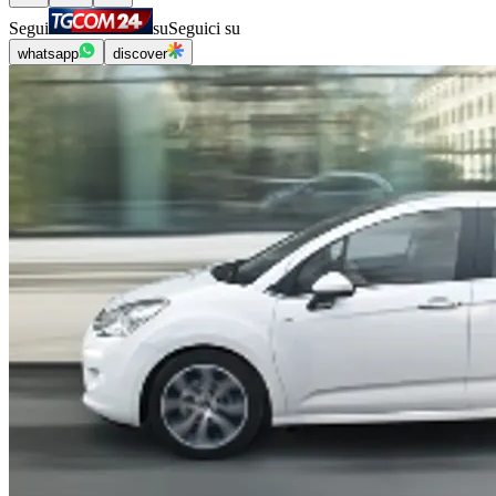
Segui
su
Seguici su
whatsapp
discover