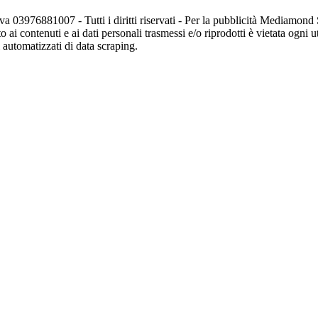
va 03976881007 - Tutti i diritti riservati - Per la pubblicità Mediamon
o ai contenuti e ai dati personali trasmessi e/o riprodotti è vietata ogni 
zi automatizzati di data scraping.