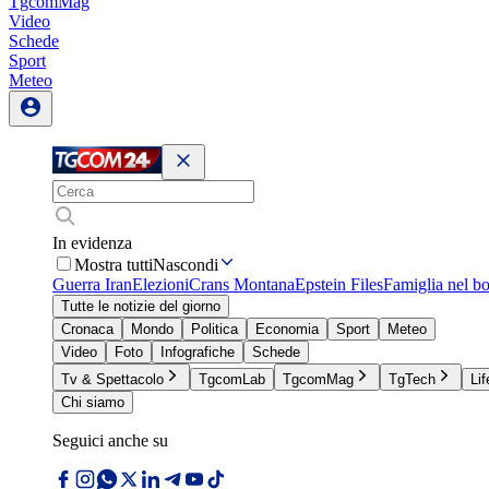
TgcomMag
Video
Schede
Sport
Meteo
In evidenza
Mostra tutti
Nascondi
Guerra Iran
Elezioni
Crans Montana
Epstein Files
Famiglia nel b
Tutte le notizie del giorno
Cronaca
Mondo
Politica
Economia
Sport
Meteo
Video
Foto
Infografiche
Schede
Tv & Spettacolo
TgcomLab
TgcomMag
TgTech
Lif
Chi siamo
Seguici anche su