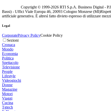
Copyright © 1999-
2026
RTI S.p.A. Business Digital - P.I
Bassi) - Uffici Viale Europa 46, 20093 Cologno Monzese (MI)
Rispett
artificiale generativa. È altresì fatto divieto espresso di utilizzare mez
Legal
Corporate
Privacy Policy
Cookie Policy
Sezioni
Cronaca
Mondo
Economia
Politica
Spettacolo
Televisione
People
Lifestyle
Videogiochi
Donne
Magazine
Motori
Viaggi
Cucina
Tgtech