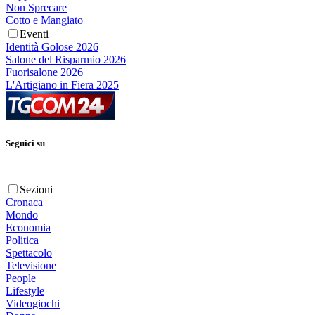
Non Sprecare
Cotto e Mangiato
Eventi
Identità Golose 2026
Salone del Risparmio 2026
Fuorisalone 2026
L'Artigiano in Fiera 2025
Seguici su
Sezioni
Cronaca
Mondo
Economia
Politica
Spettacolo
Televisione
People
Lifestyle
Videogiochi