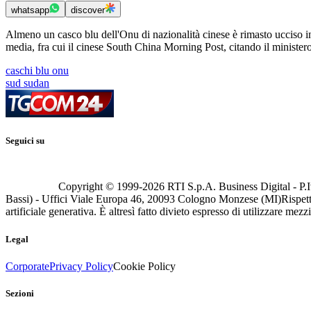
whatsapp
discover
Almeno un casco blu dell'Onu di nazionalità cinese è rimasto ucciso i
media, fra cui il cinese South China Morning Post, citando il ministero
caschi blu onu
sud sudan
Seguici su
Copyright © 1999-
2026
RTI S.p.A. Business Digital - P.I
Bassi) - Uffici Viale Europa 46, 20093 Cologno Monzese (MI)
Rispett
artificiale generativa. È altresì fatto divieto espresso di utilizzare mez
Legal
Corporate
Privacy Policy
Cookie Policy
Sezioni