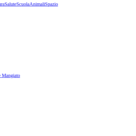
ura
Salute
Scuola
Animali
Spazio
e Mangiato