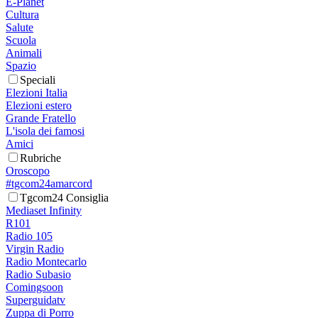
E-Planet
Cultura
Salute
Scuola
Animali
Spazio
Speciali
Elezioni Italia
Elezioni estero
Grande Fratello
L'isola dei famosi
Amici
Rubriche
Oroscopo
#tgcom24amarcord
Tgcom24 Consiglia
Mediaset Infinity
R101
Radio 105
Virgin Radio
Radio Montecarlo
Radio Subasio
Comingsoon
Superguidatv
Zuppa di Porro