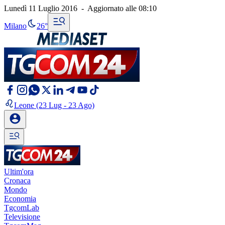
Lunedì 11 Luglio 2016
-
Aggiornato alle
08:10
Milano
26°
Leone
(23 Lug - 23 Ago)
Ultim'ora
Cronaca
Mondo
Economia
TgcomLab
Televisione