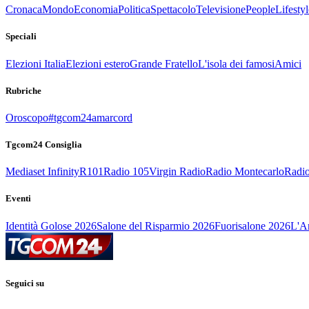
Cronaca
Mondo
Economia
Politica
Spettacolo
Televisione
People
Lifestyl
Speciali
Elezioni Italia
Elezioni estero
Grande Fratello
L'isola dei famosi
Amici
Rubriche
Oroscopo
#tgcom24amarcord
Tgcom24 Consiglia
Mediaset Infinity
R101
Radio 105
Virgin Radio
Radio Montecarlo
Radio
Eventi
Identità Golose 2026
Salone del Risparmio 2026
Fuorisalone 2026
L'Ar
Seguici su