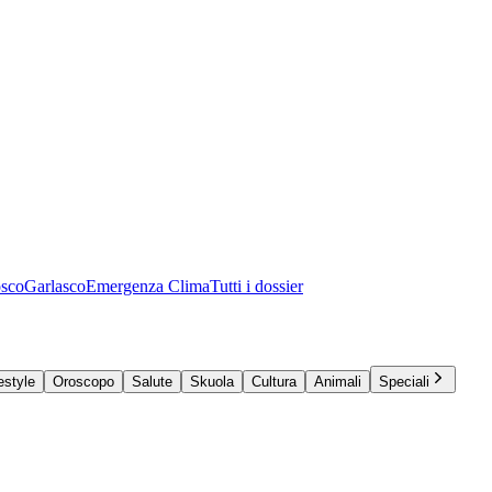
osco
Garlasco
Emergenza Clima
Tutti i dossier
estyle
Oroscopo
Salute
Skuola
Cultura
Animali
Speciali