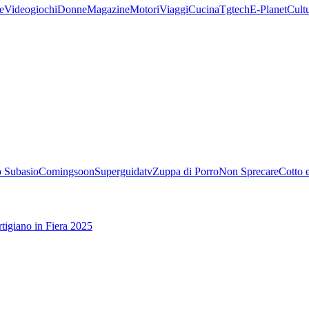
e
Videogiochi
Donne
Magazine
Motori
Viaggi
Cucina
Tgtech
E-Planet
Cult
 Subasio
Comingsoon
Superguidatv
Zuppa di Porro
Non Sprecare
Cotto 
tigiano in Fiera 2025