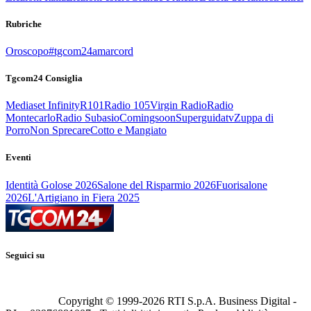
Rubriche
Oroscopo
#tgcom24amarcord
Tgcom24 Consiglia
Mediaset Infinity
R101
Radio 105
Virgin Radio
Radio
Montecarlo
Radio Subasio
Comingsoon
Superguidatv
Zuppa di
Porro
Non Sprecare
Cotto e Mangiato
Eventi
Identità Golose 2026
Salone del Risparmio 2026
Fuorisalone
2026
L'Artigiano in Fiera 2025
Seguici su
Copyright © 1999-
2026
RTI S.p.A. Business Digital -