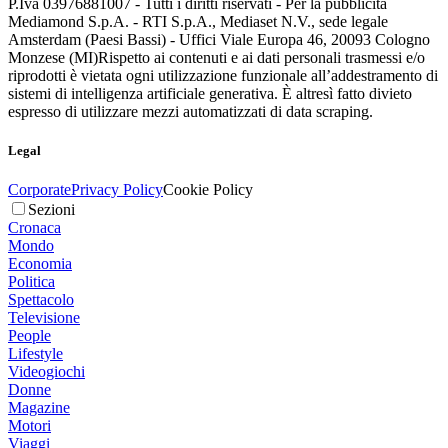
P.Iva 03976881007 - Tutti i diritti riservati - Per la pubblicità
Mediamond S.p.A. - RTI S.p.A., Mediaset N.V., sede legale
Amsterdam (Paesi Bassi) - Uffici Viale Europa 46, 20093 Cologno
Monzese (MI)
Rispetto ai contenuti e ai dati personali trasmessi e/o
riprodotti è vietata ogni utilizzazione funzionale all’addestramento di
sistemi di intelligenza artificiale generativa. È altresì fatto divieto
espresso di utilizzare mezzi automatizzati di data scraping.
Legal
Corporate
Privacy Policy
Cookie Policy
Sezioni
Cronaca
Mondo
Economia
Politica
Spettacolo
Televisione
People
Lifestyle
Videogiochi
Donne
Magazine
Motori
Viaggi