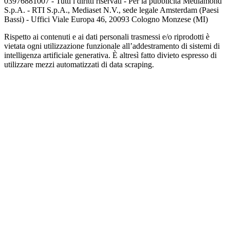
03976881007 - Tutti i diritti riservati - Per la pubblicità Mediamond
S.p.A. - RTI S.p.A., Mediaset N.V., sede legale Amsterdam (Paesi
Bassi) - Uffici Viale Europa 46, 20093 Cologno Monzese (MI)
Rispetto ai contenuti e ai dati personali trasmessi e/o riprodotti è
vietata ogni utilizzazione funzionale all’addestramento di sistemi di
intelligenza artificiale generativa. È altresì fatto divieto espresso di
utilizzare mezzi automatizzati di data scraping.