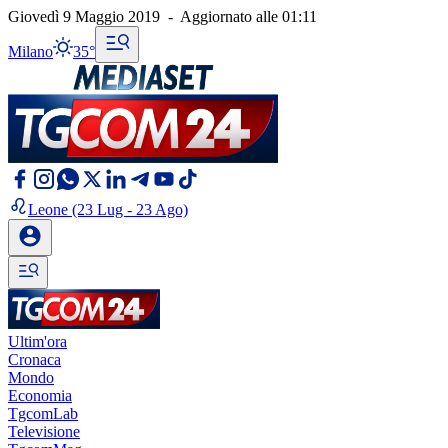
Giovedì 9 Maggio 2019
-
Aggiornato alle
01:11
Milano
35°
Leone
(23 Lug - 23 Ago)
Ultim'ora
Cronaca
Mondo
Economia
TgcomLab
Televisione