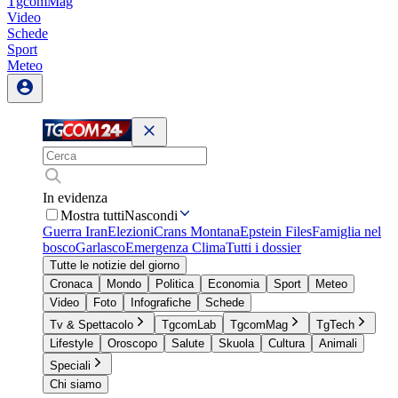
TgcomMag
Video
Schede
Sport
Meteo
In evidenza
Mostra tutti
Nascondi
Guerra Iran
Elezioni
Crans Montana
Epstein Files
Famiglia nel
bosco
Garlasco
Emergenza Clima
Tutti i dossier
Tutte le notizie del giorno
Cronaca
Mondo
Politica
Economia
Sport
Meteo
Video
Foto
Infografiche
Schede
Tv & Spettacolo
TgcomLab
TgcomMag
TgTech
Lifestyle
Oroscopo
Salute
Skuola
Cultura
Animali
Speciali
Chi siamo