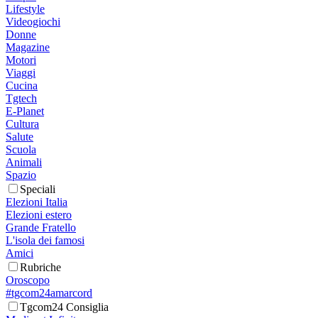
Lifestyle
Videogiochi
Donne
Magazine
Motori
Viaggi
Cucina
Tgtech
E-Planet
Cultura
Salute
Scuola
Animali
Spazio
Speciali
Elezioni Italia
Elezioni estero
Grande Fratello
L'isola dei famosi
Amici
Rubriche
Oroscopo
#tgcom24amarcord
Tgcom24 Consiglia