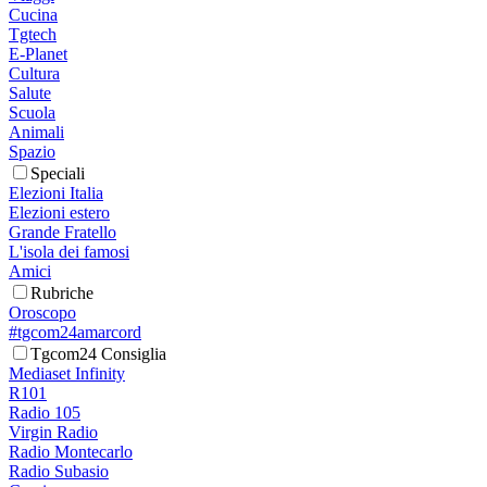
Cucina
Tgtech
E-Planet
Cultura
Salute
Scuola
Animali
Spazio
Speciali
Elezioni Italia
Elezioni estero
Grande Fratello
L'isola dei famosi
Amici
Rubriche
Oroscopo
#tgcom24amarcord
Tgcom24 Consiglia
Mediaset Infinity
R101
Radio 105
Virgin Radio
Radio Montecarlo
Radio Subasio