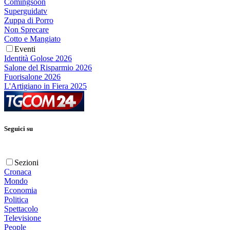
Comingsoon
Superguidatv
Zuppa di Porro
Non Sprecare
Cotto e Mangiato
Eventi
Identità Golose 2026
Salone del Risparmio 2026
Fuorisalone 2026
L'Artigiano in Fiera 2025
Seguici su
Sezioni
Cronaca
Mondo
Economia
Politica
Spettacolo
Televisione
People