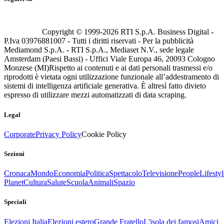
Copyright © 1999-
2026
RTI S.p.A. Business Digital -
P.Iva 03976881007 - Tutti i diritti riservati - Per la pubblicità
Mediamond S.p.A. - RTI S.p.A., Mediaset N.V., sede legale
Amsterdam (Paesi Bassi) - Uffici Viale Europa 46, 20093 Cologno
Monzese (MI)
Rispetto ai contenuti e ai dati personali trasmessi e/o
riprodotti è vietata ogni utilizzazione funzionale all’addestramento di
sistemi di intelligenza artificiale generativa. È altresì fatto divieto
espresso di utilizzare mezzi automatizzati di data scraping.
Legal
Corporate
Privacy Policy
Cookie Policy
Sezioni
Cronaca
Mondo
Economia
Politica
Spettacolo
Televisione
People
Lifestyl
Planet
Cultura
Salute
Scuola
Animali
Spazio
Speciali
Elezioni Italia
Elezioni estero
Grande Fratello
L'isola dei famosi
Amici