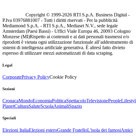
Copyright © 1999-
2026
RTI S.p.A. Business Digital -
P.Iva 03976881007 - Tutti i diritti riservati - Per la pubblicità
Mediamond S.p.A. - RTI S.p.A., Mediaset N.V., sede legale
Amsterdam (Paesi Bassi) - Uffici Viale Europa 46, 20093 Cologno
Monzese (MI)
Rispetto ai contenuti e ai dati personali trasmessi e/o
riprodotti è vietata ogni utilizzazione funzionale all’addestramento di
sistemi di intelligenza artificiale generativa. È altresì fatto divieto
espresso di utilizzare mezzi automatizzati di data scraping.
Legal
Corporate
Privacy Policy
Cookie Policy
Sezioni
Cronaca
Mondo
Economia
Politica
Spettacolo
Televisione
People
Lifestyl
Planet
Cultura
Salute
Scuola
Animali
Spazio
Speciali
Elezioni Italia
Elezioni estero
Grande Fratello
L'isola dei famosi
Amici