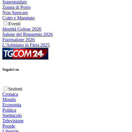
Superguidatv
Zuppa di Porro
Non Sprecare
Cotto e Mangiato
Eventi
Identità Golose 2026
Salone del Risparmio 2026
Fuorisalone 2026
L'Artigiano in Fiera 2025
Seguici su
Sezioni
Cronaca
Mondo
Economia
Politica
Spettacolo
Televisione
People
Lifestyle