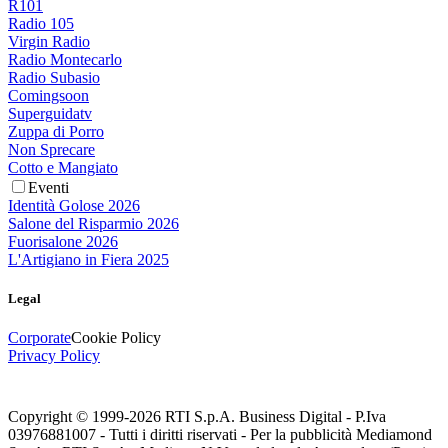
R101
Radio 105
Virgin Radio
Radio Montecarlo
Radio Subasio
Comingsoon
Superguidatv
Zuppa di Porro
Non Sprecare
Cotto e Mangiato
Eventi
Identità Golose 2026
Salone del Risparmio 2026
Fuorisalone 2026
L'Artigiano in Fiera 2025
Legal
Corporate
Cookie Policy
Privacy Policy
Copyright © 1999-
2026
RTI S.p.A. Business Digital - P.Iva
03976881007 - Tutti i diritti riservati - Per la pubblicità Mediamond