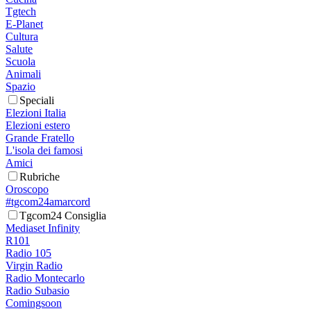
Tgtech
E-Planet
Cultura
Salute
Scuola
Animali
Spazio
Speciali
Elezioni Italia
Elezioni estero
Grande Fratello
L'isola dei famosi
Amici
Rubriche
Oroscopo
#tgcom24amarcord
Tgcom24 Consiglia
Mediaset Infinity
R101
Radio 105
Virgin Radio
Radio Montecarlo
Radio Subasio
Comingsoon