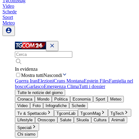
TgcomMag
Video
Schede
Sport
Meteo
In evidenza
Mostra tutti
Nascondi
Guerra Iran
Elezioni
Crans Montana
Epstein Files
Famiglia nel
bosco
Garlasco
Emergenza Clima
Tutti i dossier
Tutte le notizie del giorno
Cronaca
Mondo
Politica
Economia
Sport
Meteo
Video
Foto
Infografiche
Schede
Tv & Spettacolo
TgcomLab
TgcomMag
TgTech
Lifestyle
Oroscopo
Salute
Skuola
Cultura
Animali
Speciali
Chi siamo