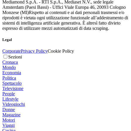
Mediamond S.p.A. - RTI S.p.A., Mediaset N.V., sede legale
Amsterdam (Paesi Bassi) - Uffici Viale Europa 46, 20093 Cologno
Monzese (MI)
Rispetto ai contenuti e ai dati personali trasmessi e/o
riprodotti è vietata ogni utilizzazione funzionale all’addestramento di
sistemi di intelligenza artificiale generativa. È altresì fatto divieto
espresso di utilizzare mezzi automatizzati di data scraping.
Legal
Corporate
Privacy Policy
Cookie Policy
Sezioni
Cronaca
Mondo
Economia
Politica
Spettacolo
Televisione
People
Lifestyle
Videogiochi
Donne
Magazine
Motori
Viaggi
Cucina