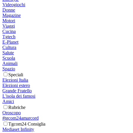
Videogiochi
Donne
Magazine
Motori
Viaggi
Cucina
Tgtech
E-Planet
Cultura
Salute
Scuola
Animali
Spazio
Speciali
Elezioni Italia
Elezioni estero
Grande Fratello
L'isola dei famosi
Amici
Rubriche
Oroscopo
#tgcom24amarcord
Tgcom24 Consiglia
Mediaset Infinity