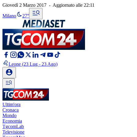
Giovedì 2 Marzo 2017
-
Aggiornato alle
22:11
Milano
27°
Leone
(23 Lug - 23 Ago)
Ultim'ora
Cronaca
Mondo
Economia
TgcomLab
Televisione