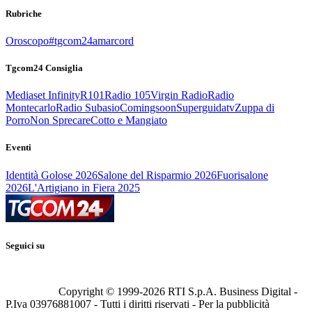
Rubriche
Oroscopo
#tgcom24amarcord
Tgcom24 Consiglia
Mediaset Infinity
R101
Radio 105
Virgin Radio
Radio
Montecarlo
Radio Subasio
Comingsoon
Superguidatv
Zuppa di
Porro
Non Sprecare
Cotto e Mangiato
Eventi
Identità Golose 2026
Salone del Risparmio 2026
Fuorisalone
2026
L'Artigiano in Fiera 2025
Seguici su
Copyright © 1999-
2026
RTI S.p.A. Business Digital -
P.Iva 03976881007 - Tutti i diritti riservati - Per la pubblicità