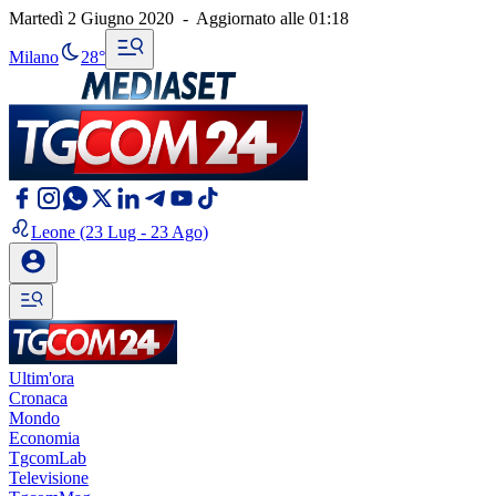
Martedì 2 Giugno 2020
-
Aggiornato alle
01:18
Milano
28°
Leone
(23 Lug - 23 Ago)
Ultim'ora
Cronaca
Mondo
Economia
TgcomLab
Televisione