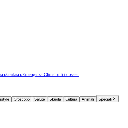
osco
Garlasco
Emergenza Clima
Tutti i dossier
estyle
Oroscopo
Salute
Skuola
Cultura
Animali
Speciali