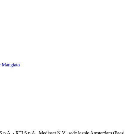
e Mangiato
d S.p.A. - RTI S.p.A., Mediaset N.V., sede legale Amsterdam (Paesi