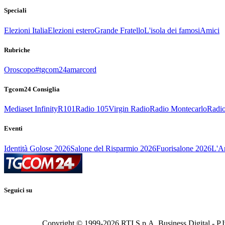
Speciali
Elezioni Italia
Elezioni estero
Grande Fratello
L'isola dei famosi
Amici
Rubriche
Oroscopo
#tgcom24amarcord
Tgcom24 Consiglia
Mediaset Infinity
R101
Radio 105
Virgin Radio
Radio Montecarlo
Radio
Eventi
Identità Golose 2026
Salone del Risparmio 2026
Fuorisalone 2026
L'Ar
Seguici su
Copyright © 1999-
2026
RTI S.p.A. Business Digital - P.I