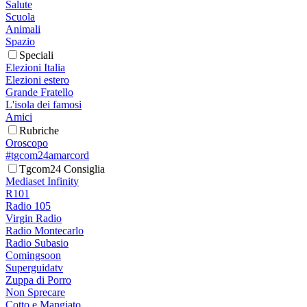
Salute
Scuola
Animali
Spazio
Speciali
Elezioni Italia
Elezioni estero
Grande Fratello
L'isola dei famosi
Amici
Rubriche
Oroscopo
#tgcom24amarcord
Tgcom24 Consiglia
Mediaset Infinity
R101
Radio 105
Virgin Radio
Radio Montecarlo
Radio Subasio
Comingsoon
Superguidatv
Zuppa di Porro
Non Sprecare
Cotto e Mangiato