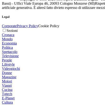
Bassi) - Uffici Viale Europa 46, 20093 Cologno Monzese (MI)
Rispett
artificiale generativa. È altresì fatto divieto espresso di utilizzare mez
Legal
Corporate
Privacy Policy
Cookie Policy
Sezioni
Cronaca
Mondo
Economia
Politica
Spettacolo
Televisione
People
Lifestyle
Videogiochi
Donne
Magazine
Motori
Viaggi
Cucina
Tgtech
E-Planet
Cultura