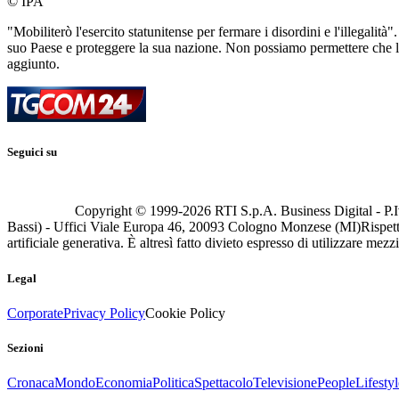
© IPA
"Mobiliterò l'esercito statunitense per fermare i disordini e l'illegalit
suo Paese e proteggere la sua nazione. Non possiamo permettere che le
aggiunto.
Seguici su
Copyright © 1999-
2026
RTI S.p.A. Business Digital - P.I
Bassi) - Uffici Viale Europa 46, 20093 Cologno Monzese (MI)
Rispett
artificiale generativa. È altresì fatto divieto espresso di utilizzare mez
Legal
Corporate
Privacy Policy
Cookie Policy
Sezioni
Cronaca
Mondo
Economia
Politica
Spettacolo
Televisione
People
Lifestyl