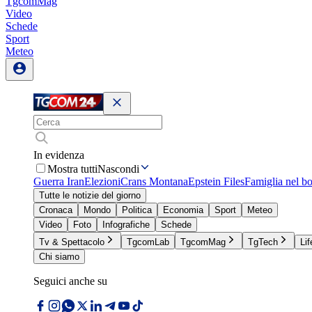
TgcomMag
Video
Schede
Sport
Meteo
In evidenza
Mostra tutti
Nascondi
Guerra Iran
Elezioni
Crans Montana
Epstein Files
Famiglia nel b
Tutte le notizie del giorno
Cronaca
Mondo
Politica
Economia
Sport
Meteo
Video
Foto
Infografiche
Schede
Tv & Spettacolo
TgcomLab
TgcomMag
TgTech
Lif
Chi siamo
Seguici anche su