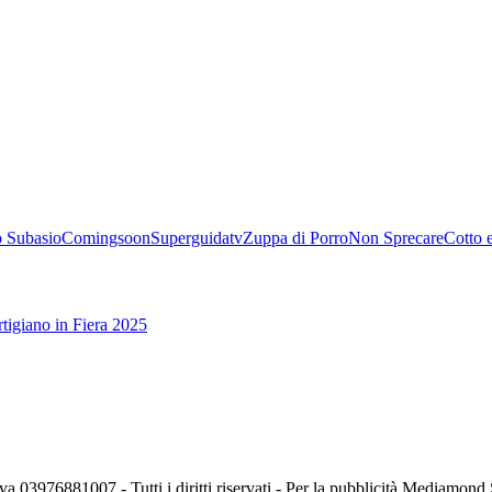
 Subasio
Comingsoon
Superguidatv
Zuppa di Porro
Non Sprecare
Cotto 
tigiano in Fiera 2025
va 03976881007 - Tutti i diritti riservati - Per la pubblicità Mediamon