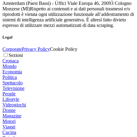
Amsterdam (Paesi Bassi) - Uffici Viale Europa 46, 20093 Cologno
Monzese (MI)
Rispetto ai contenuti e ai dati personali trasmessi e/o
riprodotti è vietata ogni utilizzazione funzionale all’addestramento di
sistemi di intelligenza artificiale generativa. È altresì fatto divieto
espresso di utilizzare mezzi automatizzati di data scraping.
Legal
Corporate
Privacy Policy
Cookie Policy
Sezioni
Cronaca
Mondo
Economia
Politica
Spettacolo
Televisione
People
Lifestyle
Videogiochi
Donne
Magazine
Motori
Viaggi
Cucina