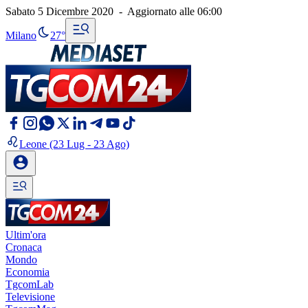
Sabato 5 Dicembre 2020
-
Aggiornato alle
06:00
Milano
27°
Leone
(23 Lug - 23 Ago)
Ultim'ora
Cronaca
Mondo
Economia
TgcomLab
Televisione