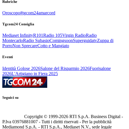
Rubriche
Oroscopo
#tgcom24amarcord
Tgcom24 Consiglia
Mediaset Infinity
R101
Radio 105
Virgin Radio
Radio
Montecarlo
Radio Subasio
Comingsoon
Superguidatv
Zuppa di
Porro
Non Sprecare
Cotto e Mangiato
Eventi
Identità Golose 2026
Salone del Risparmio 2026
Fuorisalone
2026
L'Artigiano in Fiera 2025
Seguici su
Copyright © 1999-
2026
RTI S.p.A. Business Digital -
P.Iva 03976881007 - Tutti i diritti riservati - Per la pubblicità
Mediamond S.p.A. - RTI S.p.A., Mediaset N.V., sede legale