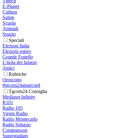
Tgtech
E-Planet
Cultura
Salute
Scuola
Animali
Spazio
Speciali
Elezioni Italia
Elezioni estero
Grande Fratello
L'isola dei famosi
Amici
Rubriche
Oroscopo
#tgcom24amarcord
Tgcom24 Consiglia
Mediaset Infinity
R101
Radio 105
Virgin Radio
Radio Montecarlo
Radio Subasio
Comingsoon
Superguidatv