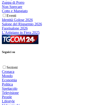
Zuppa di Porro
Non Sprecare
Cotto e Mangiato
Eventi
Identità Golose 2026
Salone del Risparmio 2026
Fuorisalone 2026
L'Artigiano in Fiera 2025
Seguici su
Sezioni
Cronaca
Mondo
Economia
Politica
Spettacolo
Televisione
People
Lifestyle