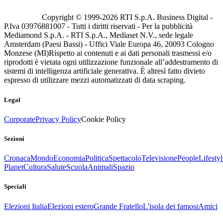
Copyright © 1999-
2026
RTI S.p.A. Business Digital -
P.Iva 03976881007 - Tutti i diritti riservati - Per la pubblicità
Mediamond S.p.A. - RTI S.p.A., Mediaset N.V., sede legale
Amsterdam (Paesi Bassi) - Uffici Viale Europa 46, 20093 Cologno
Monzese (MI)
Rispetto ai contenuti e ai dati personali trasmessi e/o
riprodotti è vietata ogni utilizzazione funzionale all’addestramento di
sistemi di intelligenza artificiale generativa. È altresì fatto divieto
espresso di utilizzare mezzi automatizzati di data scraping.
Legal
Corporate
Privacy Policy
Cookie Policy
Sezioni
Cronaca
Mondo
Economia
Politica
Spettacolo
Televisione
People
Lifestyl
Planet
Cultura
Salute
Scuola
Animali
Spazio
Speciali
Elezioni Italia
Elezioni estero
Grande Fratello
L'isola dei famosi
Amici