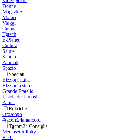
Videogiochi
Donne
Magazine
Motori
Viaggi
Cucina
Tgtech
E-Planet
Cultura
Salute
Scuola
Animali
Spazio
Speciali
Elezioni Italia
Elezioni estero
Grande Fratello
L'isola dei famosi
Amici
Rubriche
Oroscopo
#tgcom24amarcord
Tgcom24 Consiglia
Mediaset Infinity
R101