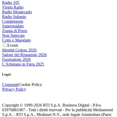
Radio 105
Virgin Radio
Radio Montecarlo
Radio Subasio
Comingsoon
Superguidatv
Zuppa di Porro
Non Sprecare
Cotto e Mangiato
Eventi
Identità Golose 2026
Salone del Risparmio 2026
Fuorisalone 2026
L'Artigiano in Fiera 2025
Legal
Corporate
Cookie Policy
Privacy Policy
Copyright © 1999-
2026
RTI S.p.A. Business Digital - P.Iva
03976881007 - Tutti i diritti riservati - Per la pubblicità Mediamond
S.p.A. - RTI S.p.A., Mediaset N.V., sede legale Amsterdam (Paesi