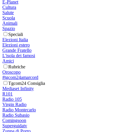
E-Planet
Cultura
Salute
Scuola
Animali
Spazio
Speciali
Elezioni Italia
Elezioni estero
Grande Fratello
L'isola dei famosi
Amici
Rubriche
Oroscopo
#tgcom24amarcord
Tgcom24 Consiglia
Mediaset Infinity
R101
Radio 105
Virgin Radio
Radio Montecarlo
Radio Subasio
Comingsoon
Superguidatv
Zuppa di Porro