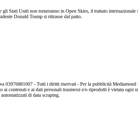
gli Stati Uniti non torneranno in Open Skies, il trattato internazionale
esidente Donald Trump si ritirasse dal patto.
va 03976881007 - Tutti i diritti riservati - Per la pubblicità Mediamon
o ai contenuti e ai dati personali trasmessi e/o riprodotti è vietata ogni 
zi automatizzati di data scraping.