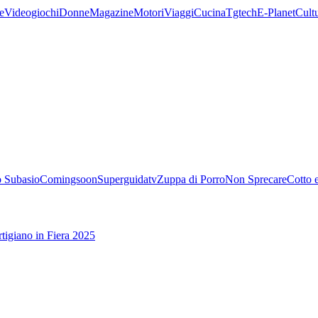
e
Videogiochi
Donne
Magazine
Motori
Viaggi
Cucina
Tgtech
E-Planet
Cult
 Subasio
Comingsoon
Superguidatv
Zuppa di Porro
Non Sprecare
Cotto 
tigiano in Fiera 2025