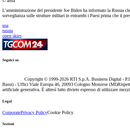
© ansa
L'amministrazione del presidente Joe Biden ha informato la Russia che 
sorveglianza sulle strutture militari in entrambi i Paesi prima che il pr
usa
russia
open skies
Seguici su
Copyright © 1999-
2026
RTI S.p.A. Business Digital - P.I
Bassi) - Uffici Viale Europa 46, 20093 Cologno Monzese (MI)
Rispett
artificiale generativa. È altresì fatto divieto espresso di utilizzare mez
Legal
Corporate
Privacy Policy
Cookie Policy
Sezioni