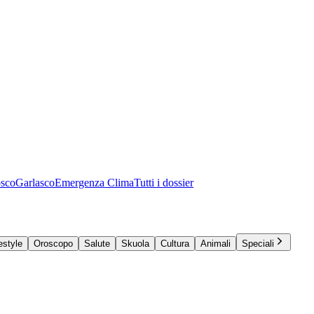
osco
Garlasco
Emergenza Clima
Tutti i dossier
estyle
Oroscopo
Salute
Skuola
Cultura
Animali
Speciali