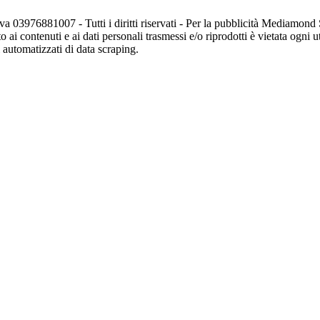
va 03976881007 - Tutti i diritti riservati - Per la pubblicità Mediamon
o ai contenuti e ai dati personali trasmessi e/o riprodotti è vietata ogni 
zi automatizzati di data scraping.