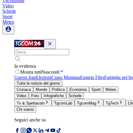
TgcomMag
Video
Schede
Sport
Meteo
In evidenza
Mostra tutti
Nascondi
Guerra Iran
Elezioni
Crans Montana
Epstein Files
Famiglia nel b
Tutte le notizie del giorno
Cronaca
Mondo
Politica
Economia
Sport
Meteo
Video
Foto
Infografiche
Schede
Tv & Spettacolo
TgcomLab
TgcomMag
TgTech
Lif
Chi siamo
Seguici anche su