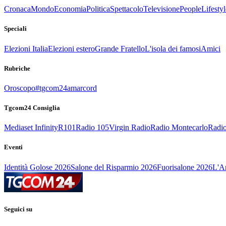
Cronaca
Mondo
Economia
Politica
Spettacolo
Televisione
People
Lifestyl
Speciali
Elezioni Italia
Elezioni estero
Grande Fratello
L'isola dei famosi
Amici
Rubriche
Oroscopo
#tgcom24amarcord
Tgcom24 Consiglia
Mediaset Infinity
R101
Radio 105
Virgin Radio
Radio Montecarlo
Radio
Eventi
Identità Golose 2026
Salone del Risparmio 2026
Fuorisalone 2026
L'Ar
Seguici su