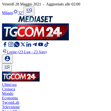
Venerdì 28 Maggio 2021
-
Aggiornato alle
02:00
Milano
32°
Leone
(23 Lug - 23 Ago)
Ultim'ora
Cronaca
Mondo
Economia
TgcomLab
Televisione