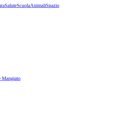
ura
Salute
Scuola
Animali
Spazio
e Mangiato