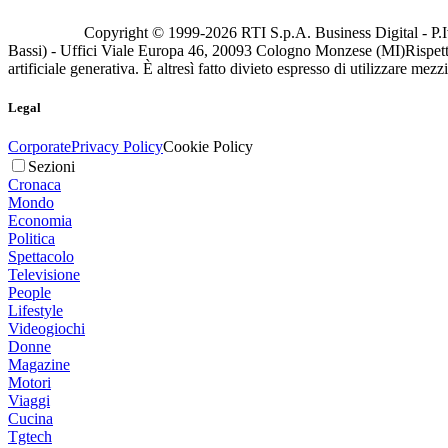
Copyright © 1999-
2026
RTI S.p.A. Business Digital - P.I
Bassi) - Uffici Viale Europa 46, 20093 Cologno Monzese (MI)
Rispett
artificiale generativa. È altresì fatto divieto espresso di utilizzare mez
Legal
Corporate
Privacy Policy
Cookie Policy
Sezioni
Cronaca
Mondo
Economia
Politica
Spettacolo
Televisione
People
Lifestyle
Videogiochi
Donne
Magazine
Motori
Viaggi
Cucina
Tgtech