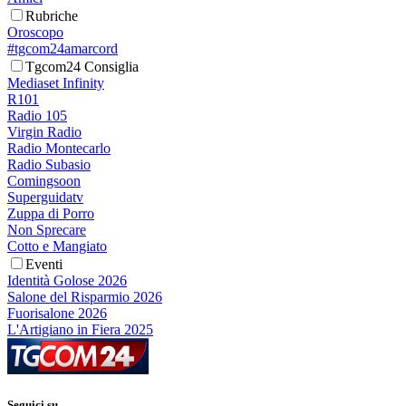
Rubriche
Oroscopo
#tgcom24amarcord
Tgcom24 Consiglia
Mediaset Infinity
R101
Radio 105
Virgin Radio
Radio Montecarlo
Radio Subasio
Comingsoon
Superguidatv
Zuppa di Porro
Non Sprecare
Cotto e Mangiato
Eventi
Identità Golose 2026
Salone del Risparmio 2026
Fuorisalone 2026
L'Artigiano in Fiera 2025
Seguici su