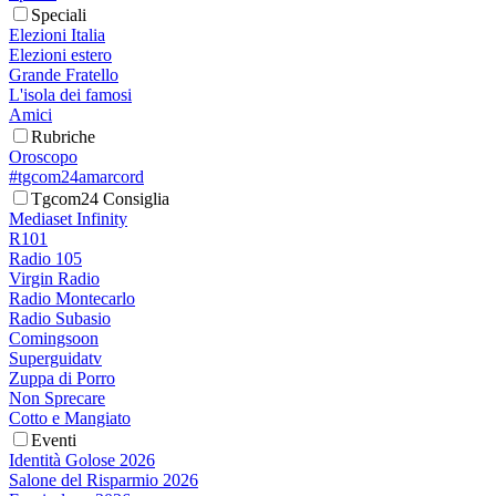
Speciali
Elezioni Italia
Elezioni estero
Grande Fratello
L'isola dei famosi
Amici
Rubriche
Oroscopo
#tgcom24amarcord
Tgcom24 Consiglia
Mediaset Infinity
R101
Radio 105
Virgin Radio
Radio Montecarlo
Radio Subasio
Comingsoon
Superguidatv
Zuppa di Porro
Non Sprecare
Cotto e Mangiato
Eventi
Identità Golose 2026
Salone del Risparmio 2026