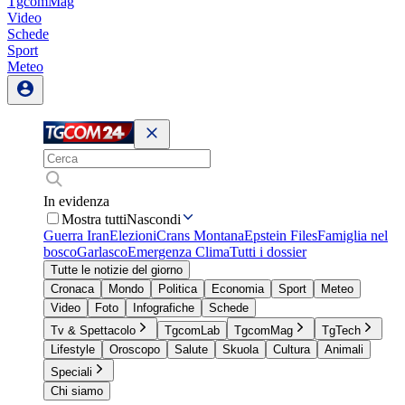
TgcomMag
Video
Schede
Sport
Meteo
In evidenza
Mostra tutti
Nascondi
Guerra Iran
Elezioni
Crans Montana
Epstein Files
Famiglia nel
bosco
Garlasco
Emergenza Clima
Tutti i dossier
Tutte le notizie del giorno
Cronaca
Mondo
Politica
Economia
Sport
Meteo
Video
Foto
Infografiche
Schede
Tv & Spettacolo
TgcomLab
TgcomMag
TgTech
Lifestyle
Oroscopo
Salute
Skuola
Cultura
Animali
Speciali
Chi siamo