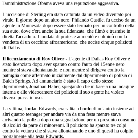
l'amministrazione Obama aveva una reputazione aggressiva.
L'uccisione di Sterling era stata catturata da un video diventato poi
virale. Il giorno dopo un altro nero, Philando Castile, fu ucciso da un
agente in Minnesota dopo essere stato fermato per un controllo della
sua auto, dove c'era anche la sua fidanzata, che filmò e trasmise in
diretta l'accaduto. L'ondata di proteste aumentò e culminò con la
vendetta di un cecchino afroamericano, che uccise cinque poliziotti
di Dallas.
Il licenziamento di Roy Oliver
- L'agente di Dallas Roy Oliver è
stato licenziato dopo aver sparato contro l'auto del 15enne nero
mentre si stava allontanando, e non mentre si dirigeva contro la
pattuglia come affermato inizialmente dal dipartimento di polizia di
Balch Springs. Ad annunciarlo è stato il capo dello stesso
dipartimento, Jonathan Haber, spiegando che in base a una indagine
interna e alle videocamere dei poliziotti il suo agente ha violato
diverse prassi in uso.
La vittima, Jordan Edwards, era salita a bordo di un'auto insieme ad
altri quattro teenager per andare via da una festa mentre stava
arrivando la polizia dopo una segnalazione per un presunto consumo
di alcolici da parte di minorenni. Il poliziotto ha sparato tre colpi
contro la vettura che si stava allontanando e uno di questi ha colpito
mortalmente alla testa Edwards.