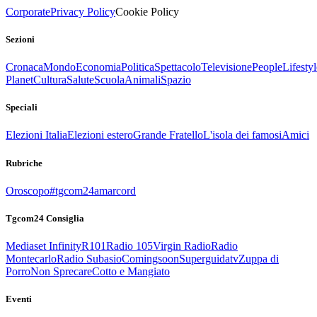
Corporate
Privacy Policy
Cookie Policy
Sezioni
Cronaca
Mondo
Economia
Politica
Spettacolo
Televisione
People
Lifestyl
Planet
Cultura
Salute
Scuola
Animali
Spazio
Speciali
Elezioni Italia
Elezioni estero
Grande Fratello
L'isola dei famosi
Amici
Rubriche
Oroscopo
#tgcom24amarcord
Tgcom24 Consiglia
Mediaset Infinity
R101
Radio 105
Virgin Radio
Radio
Montecarlo
Radio Subasio
Comingsoon
Superguidatv
Zuppa di
Porro
Non Sprecare
Cotto e Mangiato
Eventi