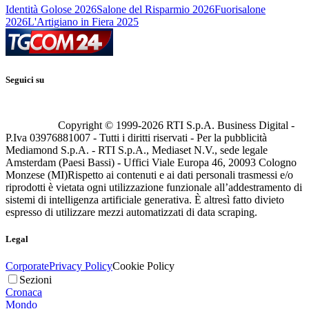
Identità Golose 2026
Salone del Risparmio 2026
Fuorisalone
2026
L'Artigiano in Fiera 2025
Seguici su
Copyright © 1999-
2026
RTI S.p.A. Business Digital -
P.Iva 03976881007 - Tutti i diritti riservati - Per la pubblicità
Mediamond S.p.A. - RTI S.p.A., Mediaset N.V., sede legale
Amsterdam (Paesi Bassi) - Uffici Viale Europa 46, 20093 Cologno
Monzese (MI)
Rispetto ai contenuti e ai dati personali trasmessi e/o
riprodotti è vietata ogni utilizzazione funzionale all’addestramento di
sistemi di intelligenza artificiale generativa. È altresì fatto divieto
espresso di utilizzare mezzi automatizzati di data scraping.
Legal
Corporate
Privacy Policy
Cookie Policy
Sezioni
Cronaca
Mondo