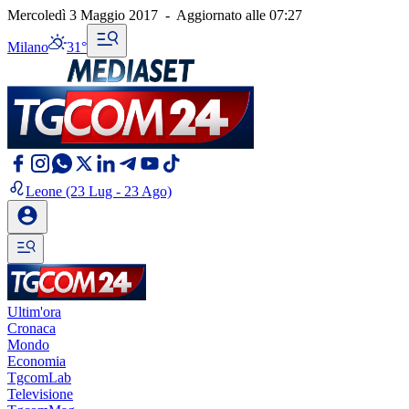
Mercoledì 3 Maggio 2017
-
Aggiornato alle
07:27
Milano
31°
Leone
(23 Lug - 23 Ago)
Ultim'ora
Cronaca
Mondo
Economia
TgcomLab
Televisione