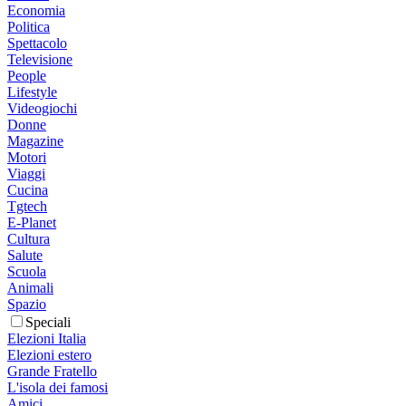
Economia
Politica
Spettacolo
Televisione
People
Lifestyle
Videogiochi
Donne
Magazine
Motori
Viaggi
Cucina
Tgtech
E-Planet
Cultura
Salute
Scuola
Animali
Spazio
Speciali
Elezioni Italia
Elezioni estero
Grande Fratello
L'isola dei famosi
Amici