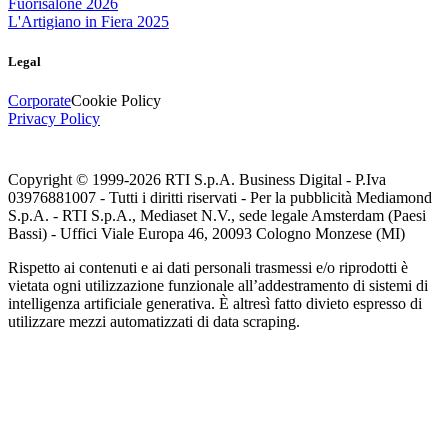
Fuorisalone 2026
L'Artigiano in Fiera 2025
Legal
Corporate
Cookie Policy
Privacy Policy
Copyright © 1999-
2026
RTI S.p.A. Business Digital - P.Iva
03976881007 - Tutti i diritti riservati - Per la pubblicità Mediamond
S.p.A. - RTI S.p.A., Mediaset N.V., sede legale Amsterdam (Paesi
Bassi) - Uffici Viale Europa 46, 20093 Cologno Monzese (MI)
Rispetto ai contenuti e ai dati personali trasmessi e/o riprodotti è
vietata ogni utilizzazione funzionale all’addestramento di sistemi di
intelligenza artificiale generativa. È altresì fatto divieto espresso di
utilizzare mezzi automatizzati di data scraping.