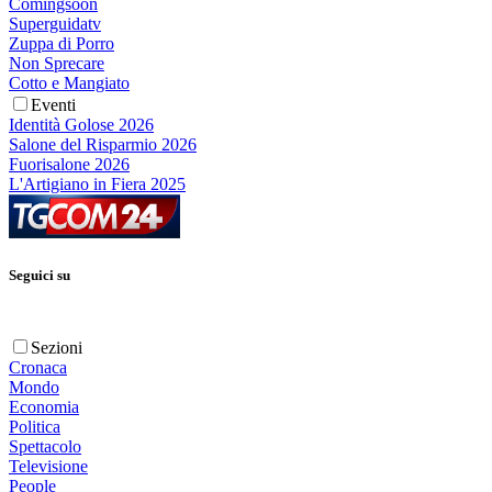
Comingsoon
Superguidatv
Zuppa di Porro
Non Sprecare
Cotto e Mangiato
Eventi
Identità Golose 2026
Salone del Risparmio 2026
Fuorisalone 2026
L'Artigiano in Fiera 2025
Seguici su
Sezioni
Cronaca
Mondo
Economia
Politica
Spettacolo
Televisione
People