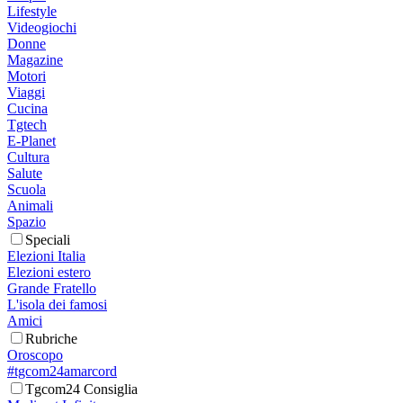
Lifestyle
Videogiochi
Donne
Magazine
Motori
Viaggi
Cucina
Tgtech
E-Planet
Cultura
Salute
Scuola
Animali
Spazio
Speciali
Elezioni Italia
Elezioni estero
Grande Fratello
L'isola dei famosi
Amici
Rubriche
Oroscopo
#tgcom24amarcord
Tgcom24 Consiglia