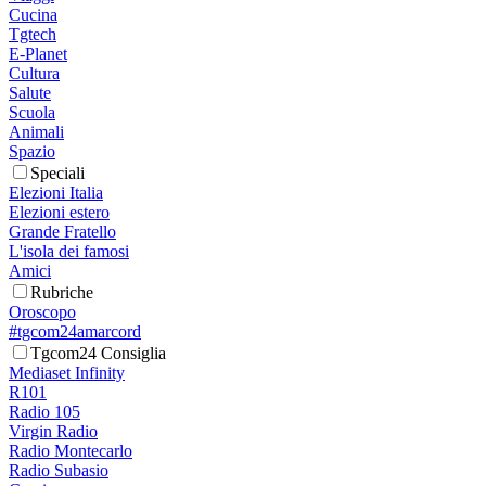
Cucina
Tgtech
E-Planet
Cultura
Salute
Scuola
Animali
Spazio
Speciali
Elezioni Italia
Elezioni estero
Grande Fratello
L'isola dei famosi
Amici
Rubriche
Oroscopo
#tgcom24amarcord
Tgcom24 Consiglia
Mediaset Infinity
R101
Radio 105
Virgin Radio
Radio Montecarlo
Radio Subasio