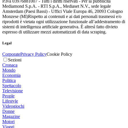
P.Iva 03976881007 - Tutti i diritti riservati - Per la pubblicità
Mediamond S.p.A. - RTI S.p.A., Mediaset N.V., sede legale
Amsterdam (Paesi Bassi) - Uffici Viale Europa 46, 20093 Cologno
Monzese (MI)
Rispetto ai contenuti e ai dati personali trasmessi e/o
riprodotti è vietata ogni utilizzazione funzionale all’addestramento di
sistemi di intelligenza artificiale generativa. È altresì fatto divieto
espresso di utilizzare mezzi automatizzati di data scraping.
Legal
Corporate
Privacy Policy
Cookie Policy
Sezioni
Cronaca
Mondo
Economia
Politica
Spettacolo
Televisione
People
Lifestyle
Videogiochi
Donne
Magazine
Motori
Viaggi