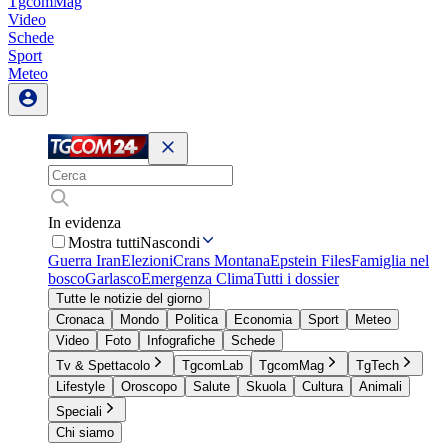
TgcomMag
Video
Schede
Sport
Meteo
In evidenza
Mostra tutti
Nascondi
Guerra Iran
Elezioni
Crans Montana
Epstein Files
Famiglia nel
bosco
Garlasco
Emergenza Clima
Tutti i dossier
Tutte le notizie del giorno
Cronaca
Mondo
Politica
Economia
Sport
Meteo
Video
Foto
Infografiche
Schede
Tv & Spettacolo
TgcomLab
TgcomMag
TgTech
Lifestyle
Oroscopo
Salute
Skuola
Cultura
Animali
Speciali
Chi siamo