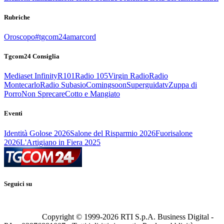
Rubriche
Oroscopo
#tgcom24amarcord
Tgcom24 Consiglia
Mediaset Infinity
R101
Radio 105
Virgin Radio
Radio
Montecarlo
Radio Subasio
Comingsoon
Superguidatv
Zuppa di
Porro
Non Sprecare
Cotto e Mangiato
Eventi
Identità Golose 2026
Salone del Risparmio 2026
Fuorisalone
2026
L'Artigiano in Fiera 2025
Seguici su
Copyright © 1999-
2026
RTI S.p.A. Business Digital -