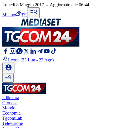
Lunedì 8 Maggio 2017
-
Aggiornato alle
06:44
Milano
33°
Leone
(23 Lug - 23 Ago)
Ultim'ora
Cronaca
Mondo
Economia
TgcomLab
Televisione