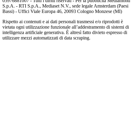
03976881007 - Tutti i diritti riservati - Per la pubblicità Mediamond
S.p.A. - RTI S.p.A., Mediaset N.V., sede legale Amsterdam (Paesi
Bassi) - Uffici Viale Europa 46, 20093 Cologno Monzese (MI)
Rispetto ai contenuti e ai dati personali trasmessi e/o riprodotti è
vietata ogni utilizzazione funzionale all’addestramento di sistemi di
intelligenza artificiale generativa. È altresì fatto divieto espresso di
utilizzare mezzi automatizzati di data scraping.