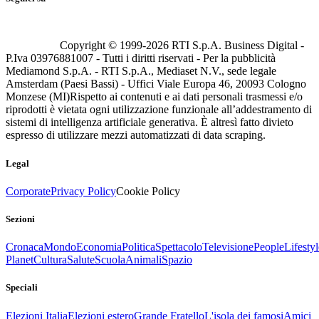
Copyright © 1999-
2026
RTI S.p.A. Business Digital -
P.Iva 03976881007 - Tutti i diritti riservati - Per la pubblicità
Mediamond S.p.A. - RTI S.p.A., Mediaset N.V., sede legale
Amsterdam (Paesi Bassi) - Uffici Viale Europa 46, 20093 Cologno
Monzese (MI)
Rispetto ai contenuti e ai dati personali trasmessi e/o
riprodotti è vietata ogni utilizzazione funzionale all’addestramento di
sistemi di intelligenza artificiale generativa. È altresì fatto divieto
espresso di utilizzare mezzi automatizzati di data scraping.
Legal
Corporate
Privacy Policy
Cookie Policy
Sezioni
Cronaca
Mondo
Economia
Politica
Spettacolo
Televisione
People
Lifestyl
Planet
Cultura
Salute
Scuola
Animali
Spazio
Speciali
Elezioni Italia
Elezioni estero
Grande Fratello
L'isola dei famosi
Amici