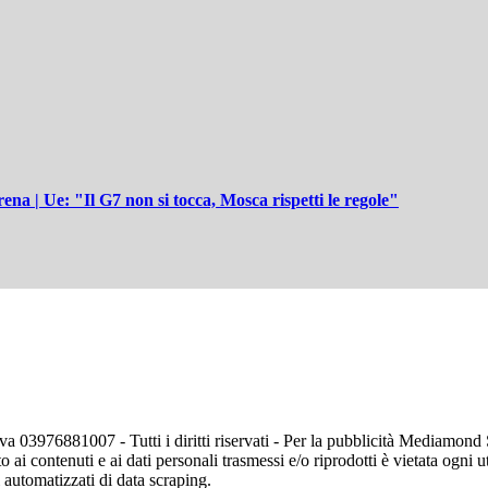
na | Ue: "Il G7 non si tocca, Mosca rispetti le regole"
va 03976881007 - Tutti i diritti riservati - Per la pubblicità Mediamon
o ai contenuti e ai dati personali trasmessi e/o riprodotti è vietata ogni 
zi automatizzati di data scraping.