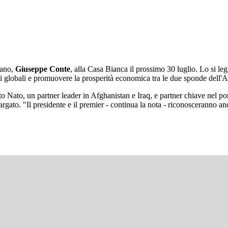
liano,
Giuseppe Conte
, alla Casa Bianca il prossimo 30 luglio. Lo si le
ti globali e promuovere la prosperità economica tra le due sponde dell'A
ato Nato, un partner leader in Afghanistan e Iraq, e partner chiave nel po
gato. "Il presidente e il premier - continua la nota - riconosceranno anche