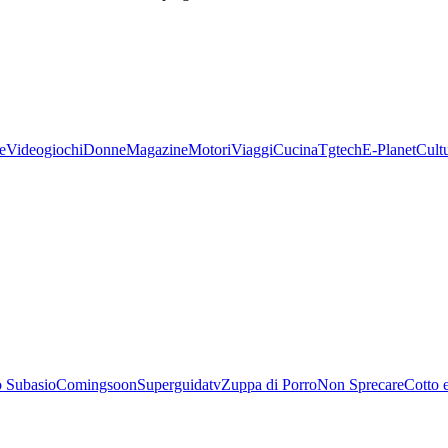
e
Videogiochi
Donne
Magazine
Motori
Viaggi
Cucina
Tgtech
E-Planet
Cult
 Subasio
Comingsoon
Superguidatv
Zuppa di Porro
Non Sprecare
Cotto 