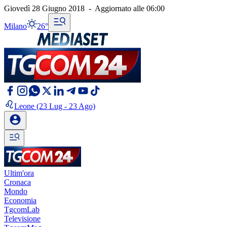
Giovedì 28 Giugno 2018
-
Aggiornato alle
06:00
Milano
26°
Leone
(23 Lug - 23 Ago)
Ultim'ora
Cronaca
Mondo
Economia
TgcomLab
Televisione