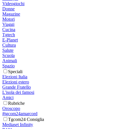
Videogiochi
Donne
Magazine
Motori
Viaggi
Cucina
Tgtech
E-Planet
Cultura
Salute
Scuola
Animali
Spazio
Speciali
Elezioni Italia
Elezioni estero
Grande Fratello
L'isola dei famosi
Amici
Rubriche
Oroscopo
#tgcom24amarcord
Tgcom24 Consiglia
Mediaset Infinity