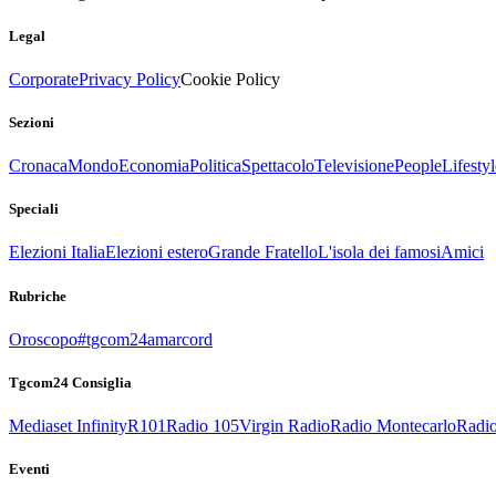
Legal
Corporate
Privacy Policy
Cookie Policy
Sezioni
Cronaca
Mondo
Economia
Politica
Spettacolo
Televisione
People
Lifestyl
Speciali
Elezioni Italia
Elezioni estero
Grande Fratello
L'isola dei famosi
Amici
Rubriche
Oroscopo
#tgcom24amarcord
Tgcom24 Consiglia
Mediaset Infinity
R101
Radio 105
Virgin Radio
Radio Montecarlo
Radio
Eventi