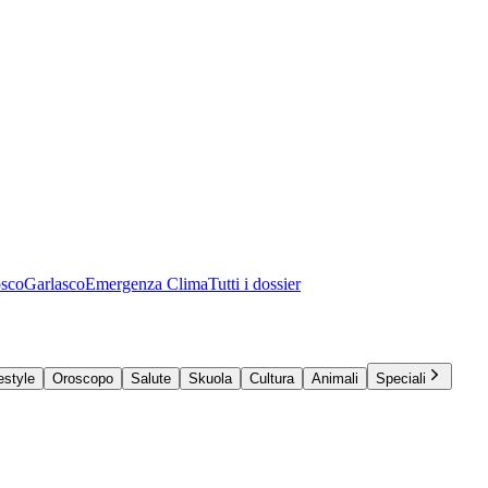
osco
Garlasco
Emergenza Clima
Tutti i dossier
estyle
Oroscopo
Salute
Skuola
Cultura
Animali
Speciali