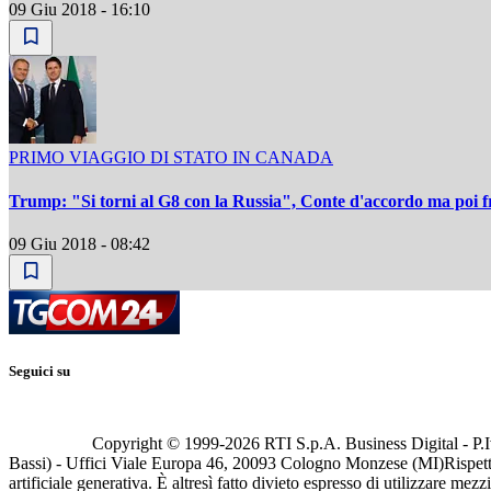
09 Giu 2018 - 16:10
PRIMO VIAGGIO DI STATO IN CANADA
Trump: "Si torni al G8 con la Russia", Conte d'accordo ma poi fre
09 Giu 2018 - 08:42
Seguici su
Copyright © 1999-
2026
RTI S.p.A. Business Digital - P.I
Bassi) - Uffici Viale Europa 46, 20093 Cologno Monzese (MI)
Rispett
artificiale generativa. È altresì fatto divieto espresso di utilizzare mez