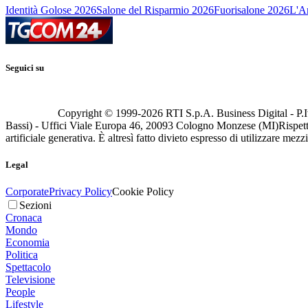
Identità Golose 2026
Salone del Risparmio 2026
Fuorisalone 2026
L'Ar
Seguici su
Copyright © 1999-
2026
RTI S.p.A. Business Digital - P.I
Bassi) - Uffici Viale Europa 46, 20093 Cologno Monzese (MI)
Rispett
artificiale generativa. È altresì fatto divieto espresso di utilizzare mez
Legal
Corporate
Privacy Policy
Cookie Policy
Sezioni
Cronaca
Mondo
Economia
Politica
Spettacolo
Televisione
People
Lifestyle