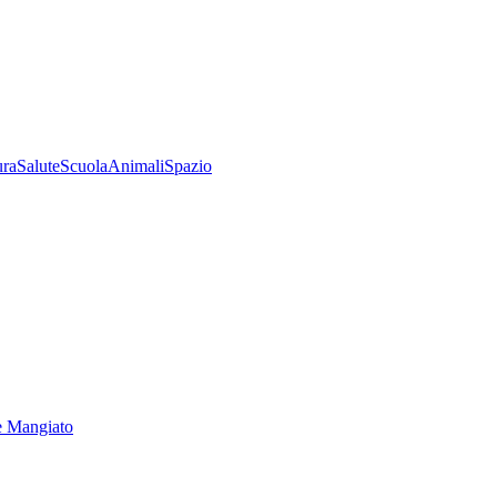
ura
Salute
Scuola
Animali
Spazio
e Mangiato