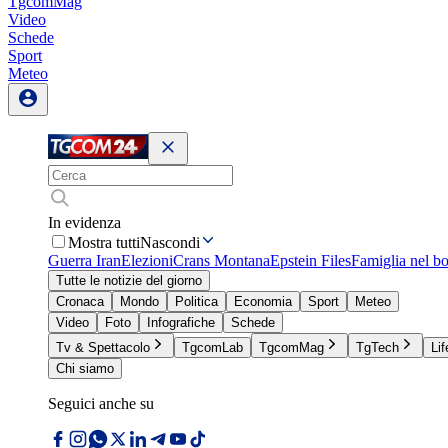
TgcomMag
Video
Schede
Sport
Meteo
In evidenza
Mostra tutti
Nascondi
Guerra Iran
Elezioni
Crans Montana
Epstein Files
Famiglia nel b
Tutte le notizie del giorno
Cronaca
Mondo
Politica
Economia
Sport
Meteo
Video
Foto
Infografiche
Schede
Tv & Spettacolo
TgcomLab
TgcomMag
TgTech
Lif
Chi siamo
Seguici anche su