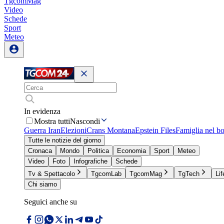
TgcomMag
Video
Schede
Sport
Meteo
In evidenza
Mostra tutti
Nascondi
Guerra Iran
Elezioni
Crans Montana
Epstein Files
Famiglia nel b
Tutte le notizie del giorno
Cronaca
Mondo
Politica
Economia
Sport
Meteo
Video
Foto
Infografiche
Schede
Tv & Spettacolo
TgcomLab
TgcomMag
TgTech
Lif
Chi siamo
Seguici anche su