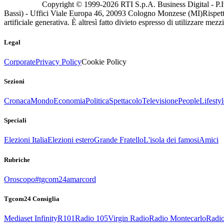
Copyright © 1999-
2026
RTI S.p.A. Business Digital - P.I
Bassi) - Uffici Viale Europa 46, 20093 Cologno Monzese (MI)
Rispett
artificiale generativa. È altresì fatto divieto espresso di utilizzare mez
Legal
Corporate
Privacy Policy
Cookie Policy
Sezioni
Cronaca
Mondo
Economia
Politica
Spettacolo
Televisione
People
Lifestyl
Speciali
Elezioni Italia
Elezioni estero
Grande Fratello
L'isola dei famosi
Amici
Rubriche
Oroscopo
#tgcom24amarcord
Tgcom24 Consiglia
Mediaset Infinity
R101
Radio 105
Virgin Radio
Radio Montecarlo
Radio