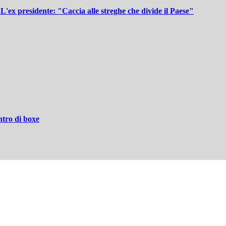
L'ex presidente: "Caccia alle streghe che divide il Paese"
ntro di boxe