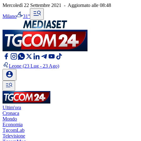
Mercoledì 22 Settembre 2021
-
Aggiornato alle
08:48
Milano
31°
Leone
(23 Lug - 23 Ago)
Ultim'ora
Cronaca
Mondo
Economia
TgcomLab
Televisione