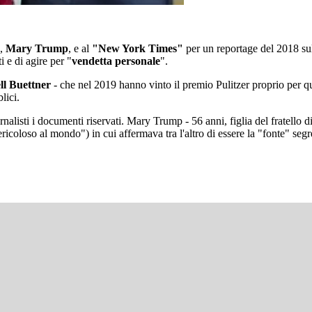
e,
Mary Trump
, e al
"New York Times"
per un reportage del 2018 sull
i e di agire per "
vendetta personale
".
ll Buettner
- che nel 2019 hanno vinto il premio Pulitzer proprio per que
lici.
nalisti i documenti riservati. Mary Trump - 56 anni, figlia del fratello
icoloso al mondo") in cui affermava tra l'altro di essere la "fonte" segre