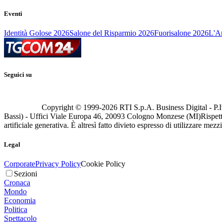
Eventi
Identità Golose 2026
Salone del Risparmio 2026
Fuorisalone 2026
L'Ar
Seguici su
Copyright © 1999-
2026
RTI S.p.A. Business Digital - P.I
Bassi) - Uffici Viale Europa 46, 20093 Cologno Monzese (MI)
Rispett
artificiale generativa. È altresì fatto divieto espresso di utilizzare mez
Legal
Corporate
Privacy Policy
Cookie Policy
Sezioni
Cronaca
Mondo
Economia
Politica
Spettacolo