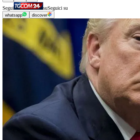
Segui
su
Seguici su
whatsapp
discover