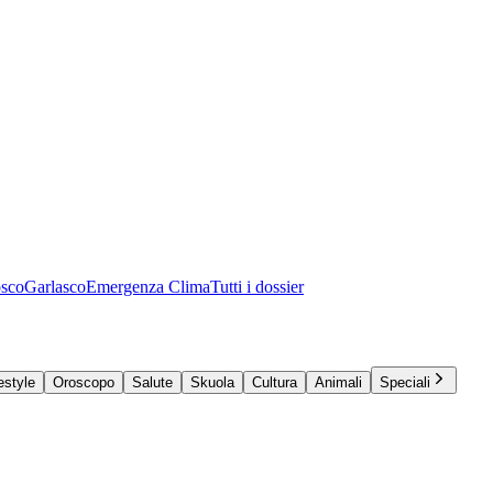
osco
Garlasco
Emergenza Clima
Tutti i dossier
estyle
Oroscopo
Salute
Skuola
Cultura
Animali
Speciali