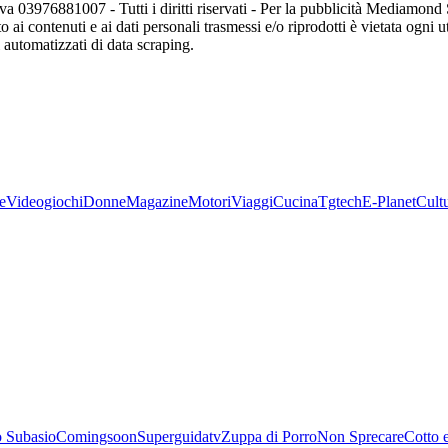
va 03976881007 - Tutti i diritti riservati - Per la pubblicità Mediamon
o ai contenuti e ai dati personali trasmessi e/o riprodotti è vietata ogni 
zi automatizzati di data scraping.
e
Videogiochi
Donne
Magazine
Motori
Viaggi
Cucina
Tgtech
E-Planet
Cult
 Subasio
Comingsoon
Superguidatv
Zuppa di Porro
Non Sprecare
Cotto 