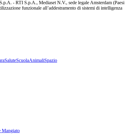
d S.p.A. - RTI S.p.A., Mediaset N.V., sede legale Amsterdam (Paesi
utilizzazione funzionale all’addestramento di sistemi di intelligenza
ura
Salute
Scuola
Animali
Spazio
e Mangiato