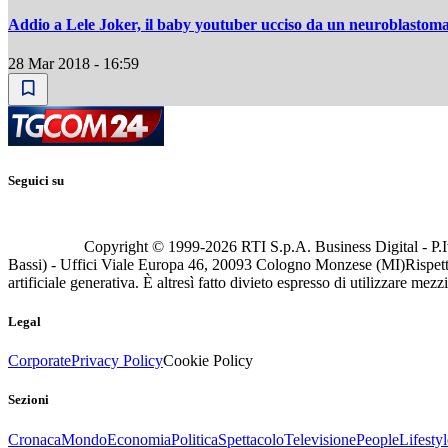
Addio a Lele Joker, il baby youtuber ucciso da un neuroblastom
28 Mar 2018 - 16:59
Seguici su
Copyright © 1999-
2026
RTI S.p.A. Business Digital - P.I
Bassi) - Uffici Viale Europa 46, 20093 Cologno Monzese (MI)
Rispett
artificiale generativa. È altresì fatto divieto espresso di utilizzare mez
Legal
Corporate
Privacy Policy
Cookie Policy
Sezioni
Cronaca
Mondo
Economia
Politica
Spettacolo
Televisione
People
Lifestyl