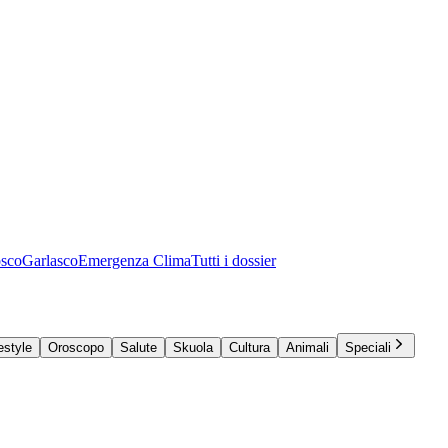
osco
Garlasco
Emergenza Clima
Tutti i dossier
estyle
Oroscopo
Salute
Skuola
Cultura
Animali
Speciali