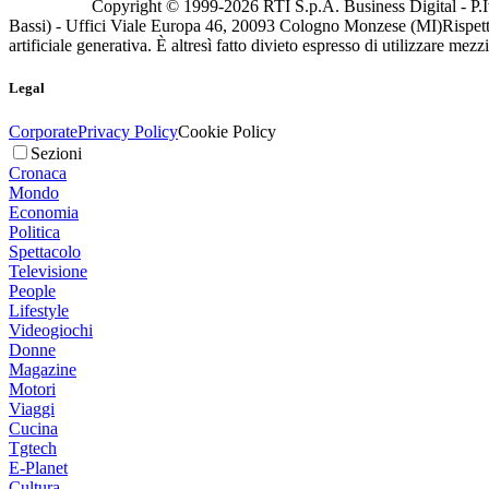
Copyright © 1999-
2026
RTI S.p.A. Business Digital - P.I
Bassi) - Uffici Viale Europa 46, 20093 Cologno Monzese (MI)
Rispett
artificiale generativa. È altresì fatto divieto espresso di utilizzare mez
Legal
Corporate
Privacy Policy
Cookie Policy
Sezioni
Cronaca
Mondo
Economia
Politica
Spettacolo
Televisione
People
Lifestyle
Videogiochi
Donne
Magazine
Motori
Viaggi
Cucina
Tgtech
E-Planet
Cultura