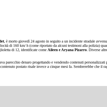
let
, è morto giovedì 24 agosto in seguito a un incidente stradale avven
elocità di 160 km/ h (come riportato da alcuni testimoni alla polizia) q
lioletta di 12, identificate come
Aileen e Aryana Pizarro
. Diverse alt
ava parecchio denaro progettando e vendendo contenuti personalizzati 
 contenuto postato risale invece a cinque mesi fa. Sembrerebbe che il 