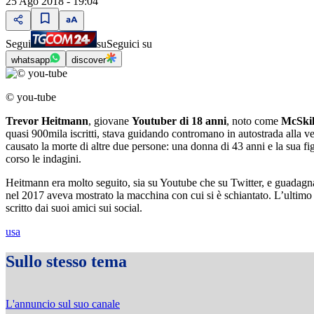
25 Ago 2018 - 19:04
Segui
su
Seguici su
whatsapp
discover
© you-tube
Trevor Heitmann
, giovane
Youtuber di 18 anni
, noto come
McSkil
quasi 900mila iscritti, stava guidando contromano in autostrada alla v
causato la morte di altre due persone: una donna di 43 anni e la sua fig
corso le indagini.
Heitmann era molto seguito, sia su Youtube che su Twitter, e guadagn
nel 2017 aveva mostrato la macchina con cui si è schiantato. L’ultimo
scritto dai suoi amici sui social.
usa
Sullo stesso tema
L'annuncio sul suo canale