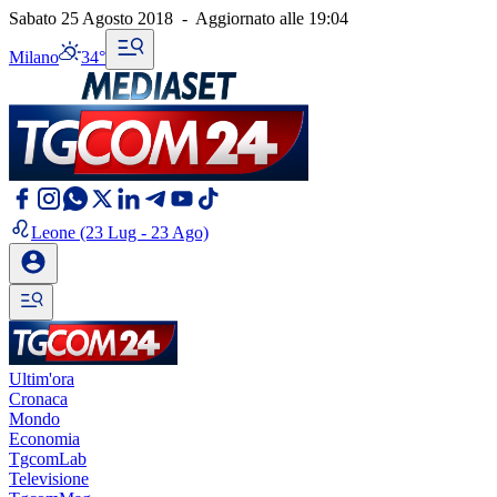
Sabato 25 Agosto 2018
-
Aggiornato alle
19:04
Milano
34°
Leone
(23 Lug - 23 Ago)
Ultim'ora
Cronaca
Mondo
Economia
TgcomLab
Televisione