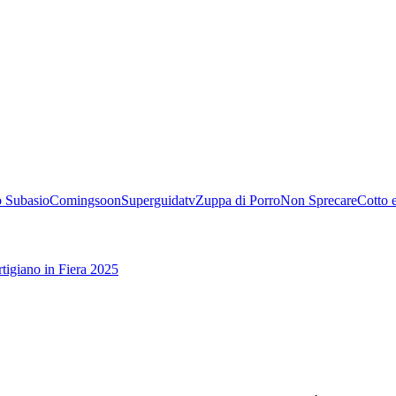
 Subasio
Comingsoon
Superguidatv
Zuppa di Porro
Non Sprecare
Cotto 
tigiano in Fiera 2025