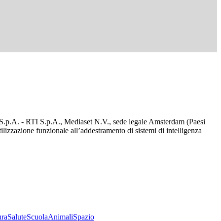
d S.p.A. - RTI S.p.A., Mediaset N.V., sede legale Amsterdam (Paesi
utilizzazione funzionale all’addestramento di sistemi di intelligenza
ura
Salute
Scuola
Animali
Spazio