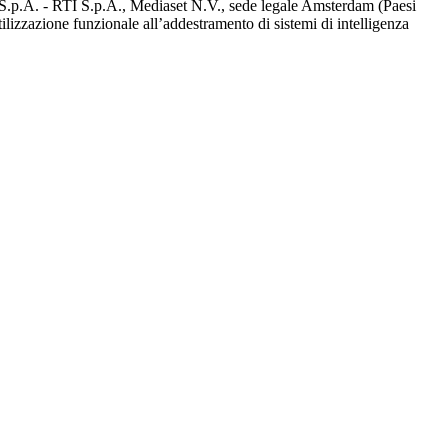
d S.p.A. - RTI S.p.A., Mediaset N.V., sede legale Amsterdam (Paesi
utilizzazione funzionale all’addestramento di sistemi di intelligenza