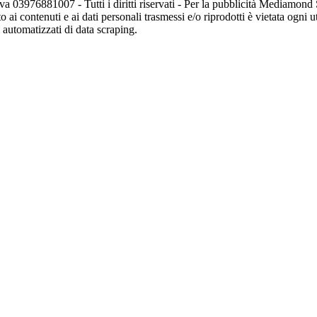
va 03976881007 - Tutti i diritti riservati - Per la pubblicità Mediamon
o ai contenuti e ai dati personali trasmessi e/o riprodotti è vietata ogni 
zi automatizzati di data scraping.