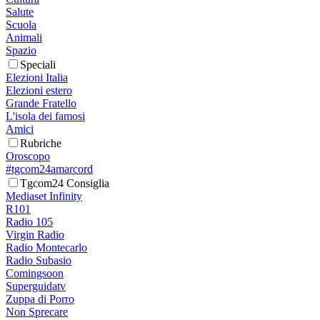
Salute
Scuola
Animali
Spazio
Speciali
Elezioni Italia
Elezioni estero
Grande Fratello
L'isola dei famosi
Amici
Rubriche
Oroscopo
#tgcom24amarcord
Tgcom24 Consiglia
Mediaset Infinity
R101
Radio 105
Virgin Radio
Radio Montecarlo
Radio Subasio
Comingsoon
Superguidatv
Zuppa di Porro
Non Sprecare