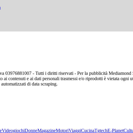
a
va 03976881007 - Tutti i diritti riservati - Per la pubblicità Mediamon
o ai contenuti e ai dati personali trasmessi e/o riprodotti è vietata ogni 
zi automatizzati di data scraping.
e
Videogiochi
Donne
Magazine
Motori
Viaggi
Cucina
Tgtech
E-Planet
Cult