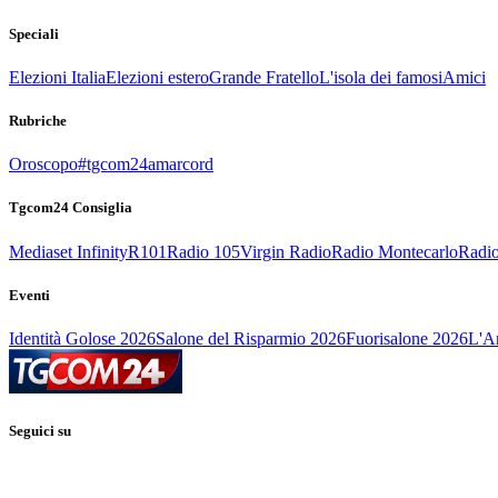
Speciali
Elezioni Italia
Elezioni estero
Grande Fratello
L'isola dei famosi
Amici
Rubriche
Oroscopo
#tgcom24amarcord
Tgcom24 Consiglia
Mediaset Infinity
R101
Radio 105
Virgin Radio
Radio Montecarlo
Radio
Eventi
Identità Golose 2026
Salone del Risparmio 2026
Fuorisalone 2026
L'Ar
Seguici su