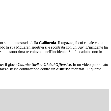
uto su un’autostrada della
California
. Il ragazzo, il cui canale conta
uando la sua McLaren sportiva si è scontrata con un Suv. L’incidente ha
re auto sono rimaste coinvolte nell’incidente. Sull’accaduto sono in
per il gioco
Counter Strike: Global Offensive
. In un video pubblicato
ragazzo stesse combattendo contro un
disturbo mentale
. E' quanto