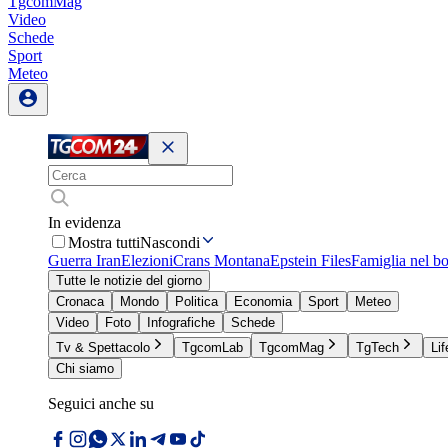
TgcomMag
Video
Schede
Sport
Meteo
In evidenza
Mostra tutti
Nascondi
Guerra Iran
Elezioni
Crans Montana
Epstein Files
Famiglia nel b
Tutte le notizie del giorno
Cronaca
Mondo
Politica
Economia
Sport
Meteo
Video
Foto
Infografiche
Schede
Tv & Spettacolo
TgcomLab
TgcomMag
TgTech
Lif
Chi siamo
Seguici anche su