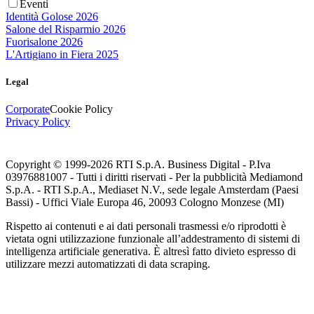
Eventi
Identità Golose 2026
Salone del Risparmio 2026
Fuorisalone 2026
L'Artigiano in Fiera 2025
Legal
Corporate
Cookie Policy
Privacy Policy
Copyright © 1999-
2026
RTI S.p.A. Business Digital - P.Iva
03976881007 - Tutti i diritti riservati - Per la pubblicità Mediamond
S.p.A. - RTI S.p.A., Mediaset N.V., sede legale Amsterdam (Paesi
Bassi) - Uffici Viale Europa 46, 20093 Cologno Monzese (MI)
Rispetto ai contenuti e ai dati personali trasmessi e/o riprodotti è
vietata ogni utilizzazione funzionale all’addestramento di sistemi di
intelligenza artificiale generativa. È altresì fatto divieto espresso di
utilizzare mezzi automatizzati di data scraping.