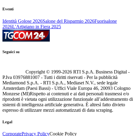
Eventi
Identità Golose 2026
Salone del Risparmio 2026
Fuorisalone
2026
L'Artigiano in Fiera 2025
Seguici su
Copyright © 1999-
2026
RTI S.p.A. Business Digital -
P.Iva 03976881007 - Tutti i diritti riservati - Per la pubblicità
Mediamond S.p.A. - RTI S.p.A., Mediaset N.V., sede legale
Amsterdam (Paesi Bassi) - Uffici Viale Europa 46, 20093 Cologno
Monzese (MI)
Rispetto ai contenuti e ai dati personali trasmessi e/o
riprodotti è vietata ogni utilizzazione funzionale all’addestramento di
sistemi di intelligenza artificiale generativa. È altresì fatto divieto
espresso di utilizzare mezzi automatizzati di data scraping.
Legal
Corporate
Privacy Policy
Cookie Policy