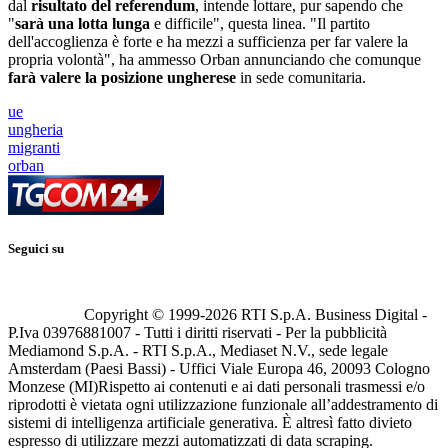
dal
risultato del referendum
, intende lottare, pur sapendo che
"
sarà una lotta lunga
e difficile", questa linea. "Il partito
dell'accoglienza è forte e ha mezzi a sufficienza per far valere la
propria volontà", ha ammesso Orban annunciando che comunque
farà valere la posizione ungherese
in sede comunitaria.
ue
ungheria
migranti
orban
Seguici su
Copyright © 1999-
2026
RTI S.p.A. Business Digital -
P.Iva 03976881007 - Tutti i diritti riservati - Per la pubblicità
Mediamond S.p.A. - RTI S.p.A., Mediaset N.V., sede legale
Amsterdam (Paesi Bassi) - Uffici Viale Europa 46, 20093 Cologno
Monzese (MI)
Rispetto ai contenuti e ai dati personali trasmessi e/o
riprodotti è vietata ogni utilizzazione funzionale all’addestramento di
sistemi di intelligenza artificiale generativa. È altresì fatto divieto
espresso di utilizzare mezzi automatizzati di data scraping.