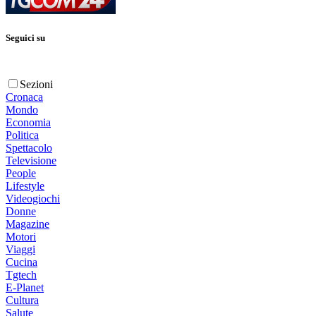
Seguici su
Sezioni
Cronaca
Mondo
Economia
Politica
Spettacolo
Televisione
People
Lifestyle
Videogiochi
Donne
Magazine
Motori
Viaggi
Cucina
Tgtech
E-Planet
Cultura
Salute