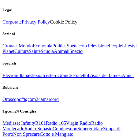
Legal
Corporate
Privacy Policy
Cookie Policy
Sezioni
Cronaca
Mondo
Economia
Politica
Spettacolo
Televisione
People
Lifestyl
Planet
Cultura
Salute
Scuola
Animali
Spazio
Speciali
Elezioni Italia
Elezioni estero
Grande Fratello
L'isola dei famosi
Amici
Rubriche
Oroscopo
#tgcom24amarcord
Tgcom24 Consiglia
Mediaset Infinity
R101
Radio 105
Virgin Radio
Radio
Montecarlo
Radio Subasio
Comingsoon
Superguidatv
Zuppa di
Porro
Non Sprecare
Cotto e Mangiato