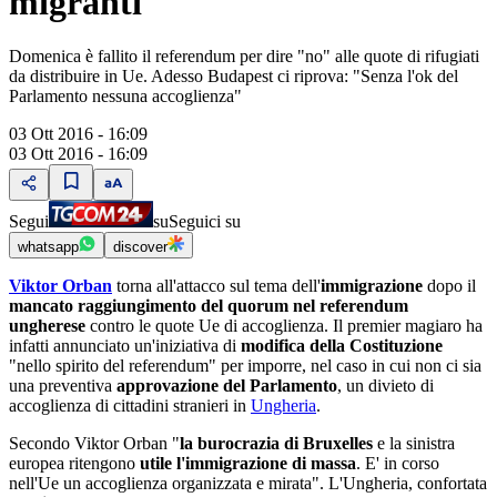
migranti
Domenica è fallito il referendum per dire "no" alle quote di rifugiati
da distribuire in Ue. Adesso Budapest ci riprova: "Senza l'ok del
Parlamento nessuna accoglienza"
03 Ott 2016 - 16:09
03 Ott 2016 - 16:09
Segui
su
Seguici su
whatsapp
discover
Viktor Orban
torna all'attacco sul tema dell'
immigrazione
dopo il
mancato raggiungimento del quorum nel referendum
ungherese
contro le quote Ue di accoglienza. Il premier magiaro ha
infatti annunciato un'iniziativa di
modifica della Costituzione
"nello spirito del referendum" per imporre, nel caso in cui non ci sia
una preventiva
approvazione del Parlamento
, un divieto di
accoglienza di cittadini stranieri in
Ungheria
.
Secondo Viktor Orban "
la burocrazia di Bruxelles
e la sinistra
europea ritengono
utile l'immigrazione di massa
. E' in corso
nell'Ue un accoglienza organizzata e mirata". L'Ungheria, confortata