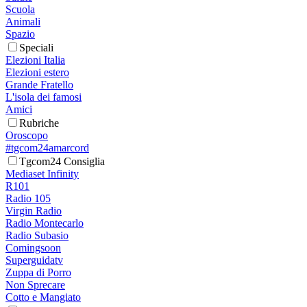
Scuola
Animali
Spazio
Speciali
Elezioni Italia
Elezioni estero
Grande Fratello
L'isola dei famosi
Amici
Rubriche
Oroscopo
#tgcom24amarcord
Tgcom24 Consiglia
Mediaset Infinity
R101
Radio 105
Virgin Radio
Radio Montecarlo
Radio Subasio
Comingsoon
Superguidatv
Zuppa di Porro
Non Sprecare
Cotto e Mangiato