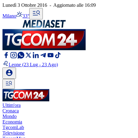
Lunedì 3 Ottobre 2016
-
Aggiornato alle
16:09
Milano
33°
Leone
(23 Lug - 23 Ago)
Ultim'ora
Cronaca
Mondo
Economia
TgcomLab
Televisione