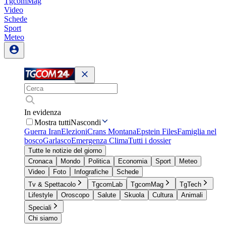
TgcomMag
Video
Schede
Sport
Meteo
In evidenza
Mostra tutti
Nascondi
Guerra Iran
Elezioni
Crans Montana
Epstein Files
Famiglia nel
bosco
Garlasco
Emergenza Clima
Tutti i dossier
Tutte le notizie del giorno
Cronaca
Mondo
Politica
Economia
Sport
Meteo
Video
Foto
Infografiche
Schede
Tv & Spettacolo
TgcomLab
TgcomMag
TgTech
Lifestyle
Oroscopo
Salute
Skuola
Cultura
Animali
Speciali
Chi siamo