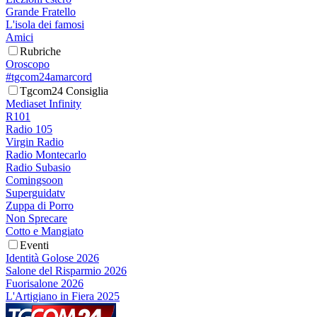
Grande Fratello
L'isola dei famosi
Amici
Rubriche
Oroscopo
#tgcom24amarcord
Tgcom24 Consiglia
Mediaset Infinity
R101
Radio 105
Virgin Radio
Radio Montecarlo
Radio Subasio
Comingsoon
Superguidatv
Zuppa di Porro
Non Sprecare
Cotto e Mangiato
Eventi
Identità Golose 2026
Salone del Risparmio 2026
Fuorisalone 2026
L'Artigiano in Fiera 2025