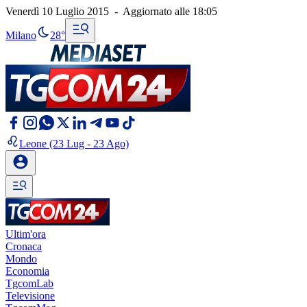
Venerdì 10 Luglio 2015
-
Aggiornato alle
18:05
Milano
28°
Leone
(23 Lug - 23 Ago)
Ultim'ora
Cronaca
Mondo
Economia
TgcomLab
Televisione