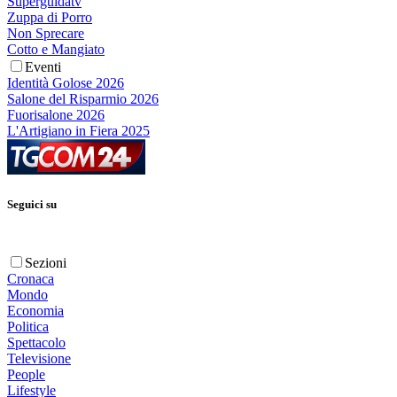
Superguidatv
Zuppa di Porro
Non Sprecare
Cotto e Mangiato
Eventi
Identità Golose 2026
Salone del Risparmio 2026
Fuorisalone 2026
L'Artigiano in Fiera 2025
Seguici su
Sezioni
Cronaca
Mondo
Economia
Politica
Spettacolo
Televisione
People
Lifestyle