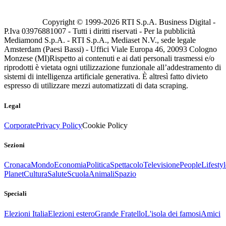
Copyright © 1999-
2026
RTI S.p.A. Business Digital -
P.Iva 03976881007 - Tutti i diritti riservati - Per la pubblicità
Mediamond S.p.A. - RTI S.p.A., Mediaset N.V., sede legale
Amsterdam (Paesi Bassi) - Uffici Viale Europa 46, 20093 Cologno
Monzese (MI)
Rispetto ai contenuti e ai dati personali trasmessi e/o
riprodotti è vietata ogni utilizzazione funzionale all’addestramento di
sistemi di intelligenza artificiale generativa. È altresì fatto divieto
espresso di utilizzare mezzi automatizzati di data scraping.
Legal
Corporate
Privacy Policy
Cookie Policy
Sezioni
Cronaca
Mondo
Economia
Politica
Spettacolo
Televisione
People
Lifestyl
Planet
Cultura
Salute
Scuola
Animali
Spazio
Speciali
Elezioni Italia
Elezioni estero
Grande Fratello
L'isola dei famosi
Amici