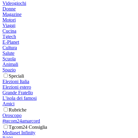
Videogiochi
Donne
Magazine
Motori
Viaggi
Cucina
Tgtech
E-Planet
Cultura
Salute
Scuola
Animali
Spazio
Speciali
Elezioni Italia
Elezioni estero
Grande Fratello
L'isola dei famosi
Amici
Rubriche
Oroscopo
#tgcom24amarcord
Tgcom24 Consiglia
Mediaset Infinity