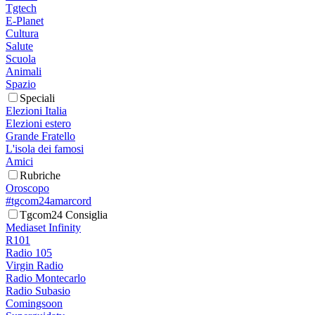
Tgtech
E-Planet
Cultura
Salute
Scuola
Animali
Spazio
Speciali
Elezioni Italia
Elezioni estero
Grande Fratello
L'isola dei famosi
Amici
Rubriche
Oroscopo
#tgcom24amarcord
Tgcom24 Consiglia
Mediaset Infinity
R101
Radio 105
Virgin Radio
Radio Montecarlo
Radio Subasio
Comingsoon