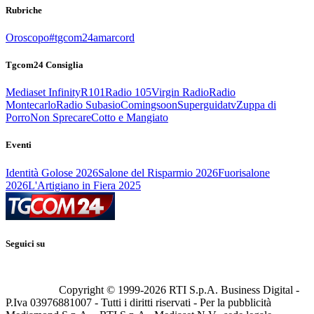
Rubriche
Oroscopo
#tgcom24amarcord
Tgcom24 Consiglia
Mediaset Infinity
R101
Radio 105
Virgin Radio
Radio
Montecarlo
Radio Subasio
Comingsoon
Superguidatv
Zuppa di
Porro
Non Sprecare
Cotto e Mangiato
Eventi
Identità Golose 2026
Salone del Risparmio 2026
Fuorisalone
2026
L'Artigiano in Fiera 2025
Seguici su
Copyright © 1999-
2026
RTI S.p.A. Business Digital -
P.Iva 03976881007 - Tutti i diritti riservati - Per la pubblicità