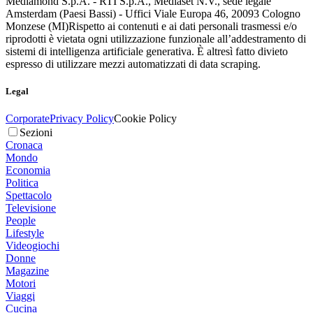
Mediamond S.p.A. - RTI S.p.A., Mediaset N.V., sede legale
Amsterdam (Paesi Bassi) - Uffici Viale Europa 46, 20093 Cologno
Monzese (MI)
Rispetto ai contenuti e ai dati personali trasmessi e/o
riprodotti è vietata ogni utilizzazione funzionale all’addestramento di
sistemi di intelligenza artificiale generativa. È altresì fatto divieto
espresso di utilizzare mezzi automatizzati di data scraping.
Legal
Corporate
Privacy Policy
Cookie Policy
Sezioni
Cronaca
Mondo
Economia
Politica
Spettacolo
Televisione
People
Lifestyle
Videogiochi
Donne
Magazine
Motori
Viaggi
Cucina