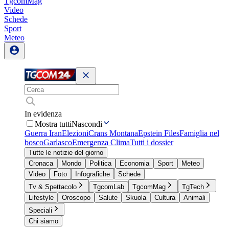
TgcomMag
Video
Schede
Sport
Meteo
In evidenza
Mostra tutti
Nascondi
Guerra Iran
Elezioni
Crans Montana
Epstein Files
Famiglia nel
bosco
Garlasco
Emergenza Clima
Tutti i dossier
Tutte le notizie del giorno
Cronaca
Mondo
Politica
Economia
Sport
Meteo
Video
Foto
Infografiche
Schede
Tv & Spettacolo
TgcomLab
TgcomMag
TgTech
Lifestyle
Oroscopo
Salute
Skuola
Cultura
Animali
Speciali
Chi siamo