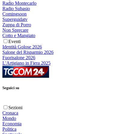
Radio Montecarlo
Radio Subasio
Comingsoon
Superguidatv
Zuppa di Porro
Non Sprecare
Cotto e Mangiato
Eventi
Identità Golose 2026
Salone del Risparmio 2026
Fuorisalone 2026
L'Artigiano in Fiera 2025
Seguici su
Sezioni
Cronaca
Mondo
Economia
Politica