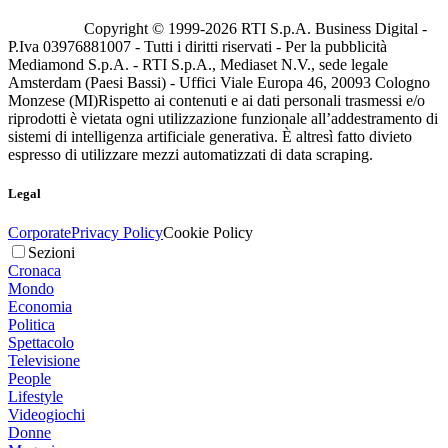
Copyright © 1999-
2026
RTI S.p.A. Business Digital -
P.Iva 03976881007 - Tutti i diritti riservati - Per la pubblicità
Mediamond S.p.A. - RTI S.p.A., Mediaset N.V., sede legale
Amsterdam (Paesi Bassi) - Uffici Viale Europa 46, 20093 Cologno
Monzese (MI)
Rispetto ai contenuti e ai dati personali trasmessi e/o
riprodotti è vietata ogni utilizzazione funzionale all’addestramento di
sistemi di intelligenza artificiale generativa. È altresì fatto divieto
espresso di utilizzare mezzi automatizzati di data scraping.
Legal
Corporate
Privacy Policy
Cookie Policy
Sezioni
Cronaca
Mondo
Economia
Politica
Spettacolo
Televisione
People
Lifestyle
Videogiochi
Donne