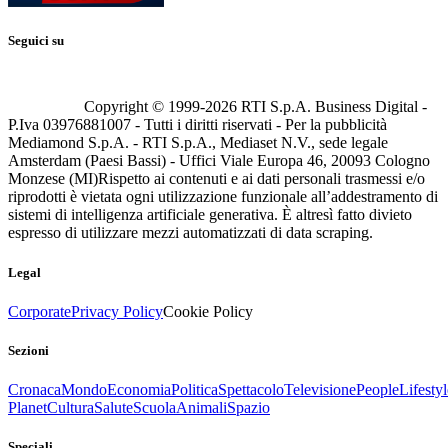
Seguici su
Copyright © 1999-
2026
RTI S.p.A. Business Digital -
P.Iva 03976881007 - Tutti i diritti riservati - Per la pubblicità
Mediamond S.p.A. - RTI S.p.A., Mediaset N.V., sede legale
Amsterdam (Paesi Bassi) - Uffici Viale Europa 46, 20093 Cologno
Monzese (MI)
Rispetto ai contenuti e ai dati personali trasmessi e/o
riprodotti è vietata ogni utilizzazione funzionale all’addestramento di
sistemi di intelligenza artificiale generativa. È altresì fatto divieto
espresso di utilizzare mezzi automatizzati di data scraping.
Legal
Corporate
Privacy Policy
Cookie Policy
Sezioni
Cronaca
Mondo
Economia
Politica
Spettacolo
Televisione
People
Lifestyl
Planet
Cultura
Salute
Scuola
Animali
Spazio
Speciali