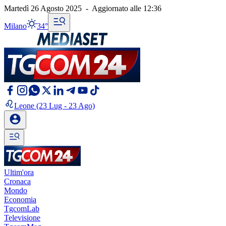
Martedì 26 Agosto 2025
-
Aggiornato alle
12:36
Milano
34°
Leone
(23 Lug - 23 Ago)
Ultim'ora
Cronaca
Mondo
Economia
TgcomLab
Televisione