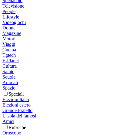
Spettacolo
Televisione
People
Lifestyle
Videogiochi
Donne
Magazine
Motori
Viaggi
Cucina
Tgtech
E-Planet
Cultura
Salute
Scuola
Animali
Spazio
Speciali
Elezioni Italia
Elezioni estero
Grande Fratello
L'isola dei famosi
Amici
Rubriche
Oroscopo