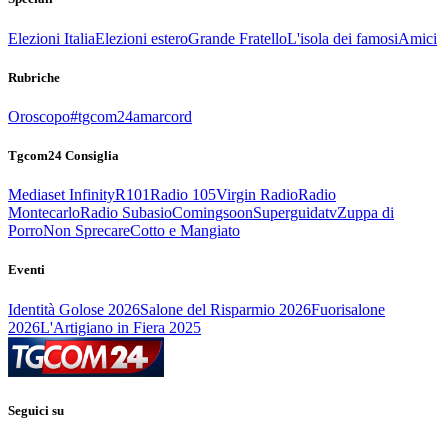
Elezioni Italia
Elezioni estero
Grande Fratello
L'isola dei famosi
Amici
Rubriche
Oroscopo
#tgcom24amarcord
Tgcom24 Consiglia
Mediaset Infinity
R101
Radio 105
Virgin Radio
Radio
Montecarlo
Radio Subasio
Comingsoon
Superguidatv
Zuppa di
Porro
Non Sprecare
Cotto e Mangiato
Eventi
Identità Golose 2026
Salone del Risparmio 2026
Fuorisalone
2026
L'Artigiano in Fiera 2025
Seguici su