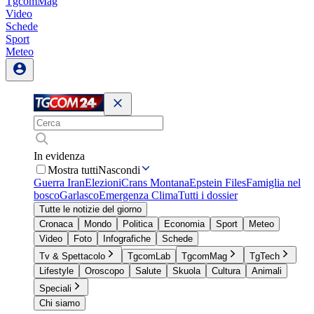
TgcomMag
Video
Schede
Sport
Meteo
In evidenza
Mostra tutti
Nascondi
Guerra Iran
Elezioni
Crans Montana
Epstein Files
Famiglia nel
bosco
Garlasco
Emergenza Clima
Tutti i dossier
Tutte le notizie del giorno
Cronaca
Mondo
Politica
Economia
Sport
Meteo
Video
Foto
Infografiche
Schede
Tv & Spettacolo
TgcomLab
TgcomMag
TgTech
Lifestyle
Oroscopo
Salute
Skuola
Cultura
Animali
Speciali
Chi siamo