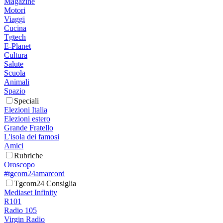
Magazine
Motori
Viaggi
Cucina
Tgtech
E-Planet
Cultura
Salute
Scuola
Animali
Spazio
Speciali
Elezioni Italia
Elezioni estero
Grande Fratello
L'isola dei famosi
Amici
Rubriche
Oroscopo
#tgcom24amarcord
Tgcom24 Consiglia
Mediaset Infinity
R101
Radio 105
Virgin Radio