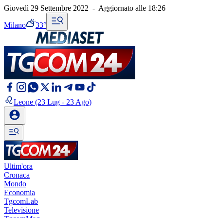
Giovedì 29 Settembre 2022
-
Aggiornato alle
18:26
Milano
33°
Leone
(23 Lug - 23 Ago)
Ultim'ora
Cronaca
Mondo
Economia
TgcomLab
Televisione