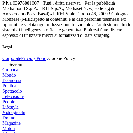
P.Iva 03976881007 - Tutti i diritti riservati - Per la pubblicità
Mediamond S.p.A. - RTI S.p.A., Mediaset N.V., sede legale
Amsterdam (Paesi Bassi) - Uffici Viale Europa 46, 20093 Cologno
Monzese (MI)
Rispetto ai contenuti e ai dati personali trasmessi e/o
riprodotti è vietata ogni utilizzazione funzionale all’addestramento di
sistemi di intelligenza artificiale generativa. È altresì fatto divieto
espresso di utilizzare mezzi automatizzati di data scraping.
Legal
Corporate
Privacy Policy
Cookie Policy
Sezioni
Cronaca
Mondo
Economia
Politica
Spettacolo
Televisione
People
Lifestyle
Videogiochi
Donne
Magazine
Motori