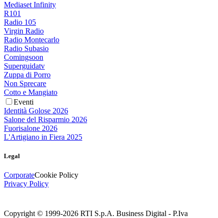
Mediaset Infinity
R101
Radio 105
Virgin Radio
Radio Montecarlo
Radio Subasio
Comingsoon
Superguidatv
Zuppa di Porro
Non Sprecare
Cotto e Mangiato
Eventi
Identità Golose 2026
Salone del Risparmio 2026
Fuorisalone 2026
L'Artigiano in Fiera 2025
Legal
Corporate
Cookie Policy
Privacy Policy
Copyright © 1999-
2026
RTI S.p.A. Business Digital - P.Iva