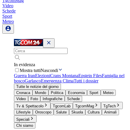
TgcomMag
Video
Schede
Sport
Meteo
In evidenza
Mostra tutti
Nascondi
Guerra Iran
Elezioni
Crans Montana
Epstein Files
Famiglia nel
bosco
Garlasco
Emergenza Clima
Tutti i dossier
Tutte le notizie del giorno
Cronaca
Mondo
Politica
Economia
Sport
Meteo
Video
Foto
Infografiche
Schede
Tv & Spettacolo
TgcomLab
TgcomMag
TgTech
Lifestyle
Oroscopo
Salute
Skuola
Cultura
Animali
Speciali
Chi siamo