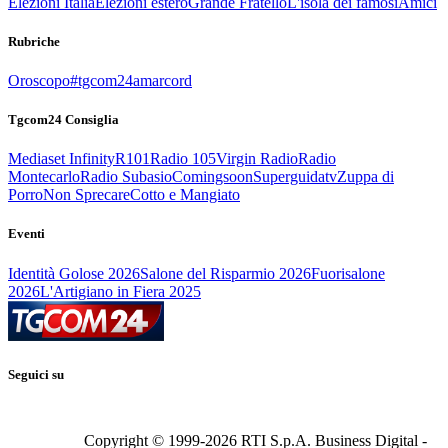
Elezioni Italia
Elezioni estero
Grande Fratello
L'isola dei famosi
Amici
Rubriche
Oroscopo
#tgcom24amarcord
Tgcom24 Consiglia
Mediaset Infinity
R101
Radio 105
Virgin Radio
Radio
Montecarlo
Radio Subasio
Comingsoon
Superguidatv
Zuppa di
Porro
Non Sprecare
Cotto e Mangiato
Eventi
Identità Golose 2026
Salone del Risparmio 2026
Fuorisalone
2026
L'Artigiano in Fiera 2025
Seguici su
Copyright © 1999-
2026
RTI S.p.A. Business Digital -