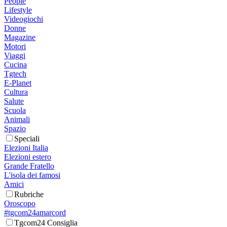
People
Lifestyle
Videogiochi
Donne
Magazine
Motori
Viaggi
Cucina
Tgtech
E-Planet
Cultura
Salute
Scuola
Animali
Spazio
Speciali
Elezioni Italia
Elezioni estero
Grande Fratello
L'isola dei famosi
Amici
Rubriche
Oroscopo
#tgcom24amarcord
Tgcom24 Consiglia