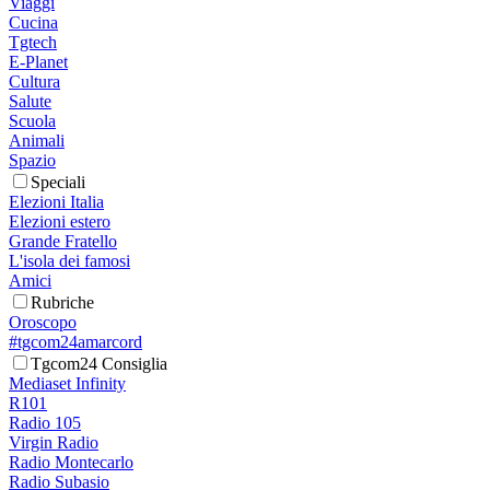
Viaggi
Cucina
Tgtech
E-Planet
Cultura
Salute
Scuola
Animali
Spazio
Speciali
Elezioni Italia
Elezioni estero
Grande Fratello
L'isola dei famosi
Amici
Rubriche
Oroscopo
#tgcom24amarcord
Tgcom24 Consiglia
Mediaset Infinity
R101
Radio 105
Virgin Radio
Radio Montecarlo
Radio Subasio