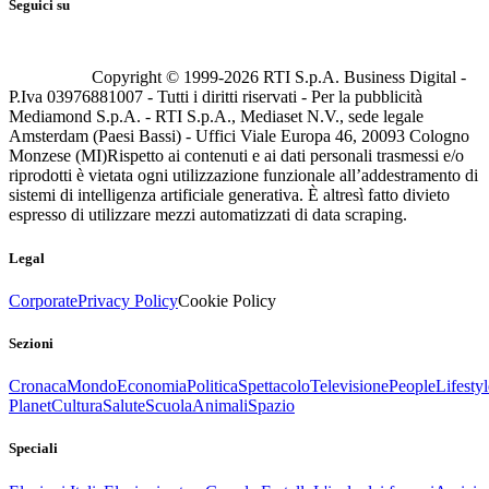
Seguici su
Copyright © 1999-
2026
RTI S.p.A. Business Digital -
P.Iva 03976881007 - Tutti i diritti riservati - Per la pubblicità
Mediamond S.p.A. - RTI S.p.A., Mediaset N.V., sede legale
Amsterdam (Paesi Bassi) - Uffici Viale Europa 46, 20093 Cologno
Monzese (MI)
Rispetto ai contenuti e ai dati personali trasmessi e/o
riprodotti è vietata ogni utilizzazione funzionale all’addestramento di
sistemi di intelligenza artificiale generativa. È altresì fatto divieto
espresso di utilizzare mezzi automatizzati di data scraping.
Legal
Corporate
Privacy Policy
Cookie Policy
Sezioni
Cronaca
Mondo
Economia
Politica
Spettacolo
Televisione
People
Lifestyl
Planet
Cultura
Salute
Scuola
Animali
Spazio
Speciali