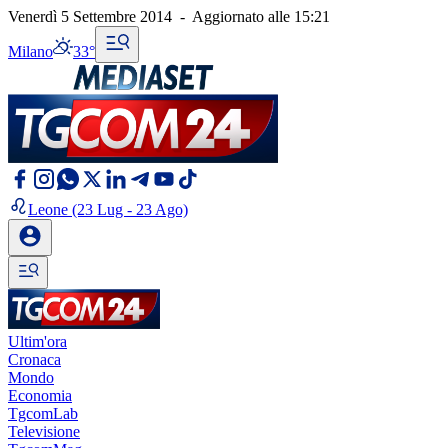
Venerdì 5 Settembre 2014
-
Aggiornato alle
15:21
Milano
33°
Leone
(23 Lug - 23 Ago)
Ultim'ora
Cronaca
Mondo
Economia
TgcomLab
Televisione