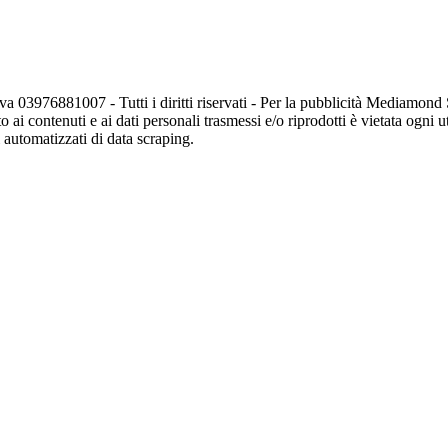
va 03976881007 - Tutti i diritti riservati - Per la pubblicità Mediamon
o ai contenuti e ai dati personali trasmessi e/o riprodotti è vietata ogni 
zi automatizzati di data scraping.