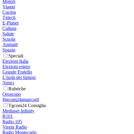
Motori
Viaggi
Cucina
Tgtech
E-Planet
Cultura
Salute
Scuola
Animali
Spazio
Speciali
Elezioni Italia
Elezioni estero
Grande Fratello
L'isola dei famosi
Amici
Rubriche
Oroscopo
#tgcom24amarcord
Tgcom24 Consiglia
Mediaset Infinity
R101
Radio 105
Virgin Radio
Radio Montecarlo