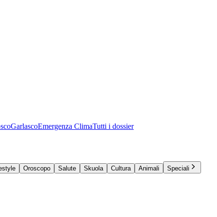
osco
Garlasco
Emergenza Clima
Tutti i dossier
estyle
Oroscopo
Salute
Skuola
Cultura
Animali
Speciali