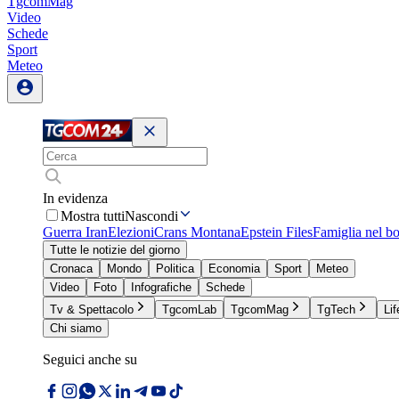
TgcomMag
Video
Schede
Sport
Meteo
In evidenza
Mostra tutti
Nascondi
Guerra Iran
Elezioni
Crans Montana
Epstein Files
Famiglia nel b
Tutte le notizie del giorno
Cronaca
Mondo
Politica
Economia
Sport
Meteo
Video
Foto
Infografiche
Schede
Tv & Spettacolo
TgcomLab
TgcomMag
TgTech
Lif
Chi siamo
Seguici anche su