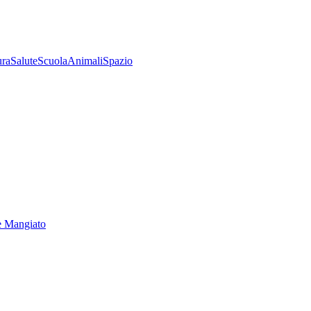
ura
Salute
Scuola
Animali
Spazio
e Mangiato