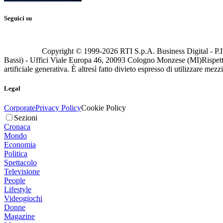
Seguici su
Copyright © 1999-
2026
RTI S.p.A. Business Digital - P.I
Bassi) - Uffici Viale Europa 46, 20093 Cologno Monzese (MI)
Rispett
artificiale generativa. È altresì fatto divieto espresso di utilizzare mez
Legal
Corporate
Privacy Policy
Cookie Policy
Sezioni
Cronaca
Mondo
Economia
Politica
Spettacolo
Televisione
People
Lifestyle
Videogiochi
Donne
Magazine