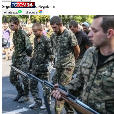
Segui
su
Seguici su
whatsapp
discover