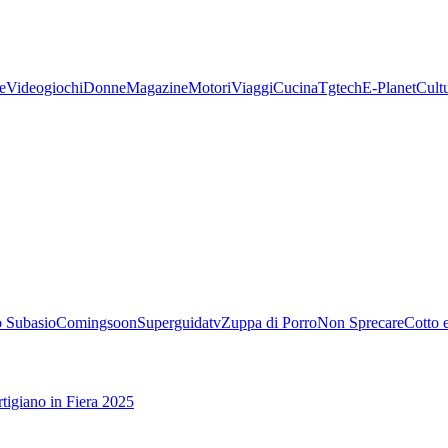
e
Videogiochi
Donne
Magazine
Motori
Viaggi
Cucina
Tgtech
E-Planet
Cult
 Subasio
Comingsoon
Superguidatv
Zuppa di Porro
Non Sprecare
Cotto 
tigiano in Fiera 2025