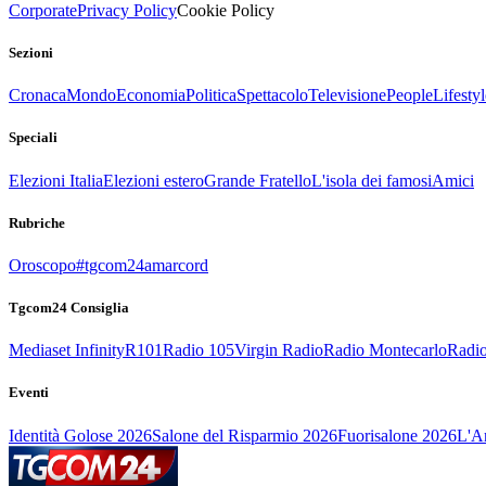
Corporate
Privacy Policy
Cookie Policy
Sezioni
Cronaca
Mondo
Economia
Politica
Spettacolo
Televisione
People
Lifestyl
Speciali
Elezioni Italia
Elezioni estero
Grande Fratello
L'isola dei famosi
Amici
Rubriche
Oroscopo
#tgcom24amarcord
Tgcom24 Consiglia
Mediaset Infinity
R101
Radio 105
Virgin Radio
Radio Montecarlo
Radio
Eventi
Identità Golose 2026
Salone del Risparmio 2026
Fuorisalone 2026
L'Ar