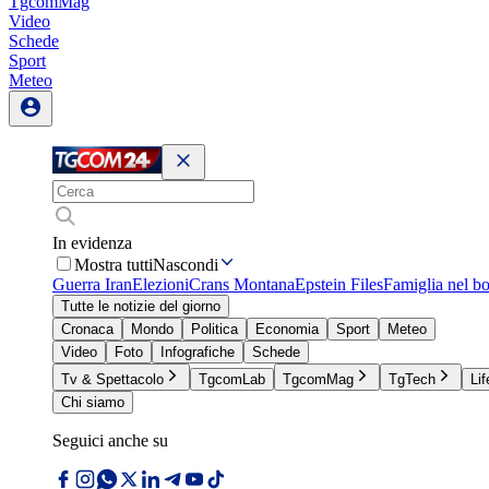
TgcomMag
Video
Schede
Sport
Meteo
In evidenza
Mostra tutti
Nascondi
Guerra Iran
Elezioni
Crans Montana
Epstein Files
Famiglia nel b
Tutte le notizie del giorno
Cronaca
Mondo
Politica
Economia
Sport
Meteo
Video
Foto
Infografiche
Schede
Tv & Spettacolo
TgcomLab
TgcomMag
TgTech
Lif
Chi siamo
Seguici anche su