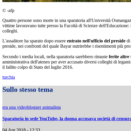
© -afp
Quattro persone sono morte in una sparatoria all'Università Osmangazi d
vittime lavoravano tutte presso la Facoltà di Scienze dell'Educazione: i
colleghi.
L'assalitore ha sparato dopo essere
entrato nell'ufficio del preside
di 
preside, nei confronti del quale Bayar nutrirebbe i risentimenti più pro
Secondo i media locali, nella sparatoria sarebbero rimaste
ferite altre
amministrativa dell'ateneo per aver accusato diversi colleghi di legam
il fallito colpo di Stato del luglio 2016.
turchia
Sullo stesso tema
era una videoblogger animalista
Sparatoria in sede YouTube, la donna accusava società di censur
04 Apr 2018 - 12:33