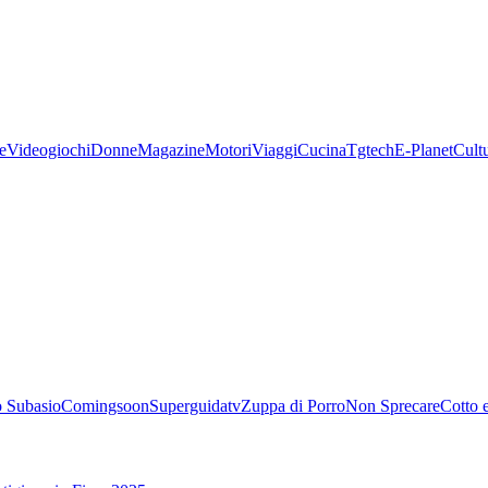
e
Videogiochi
Donne
Magazine
Motori
Viaggi
Cucina
Tgtech
E-Planet
Cult
 Subasio
Comingsoon
Superguidatv
Zuppa di Porro
Non Sprecare
Cotto 