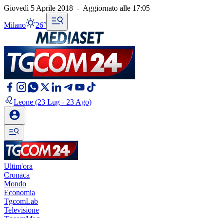
Giovedì 5 Aprile 2018
-
Aggiornato alle
17:05
Milano
26°
Leone
(23 Lug - 23 Ago)
Ultim'ora
Cronaca
Mondo
Economia
TgcomLab
Televisione