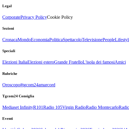
Legal
Corporate
Privacy Policy
Cookie Policy
Sezioni
Cronaca
Mondo
Economia
Politica
Spettacolo
Televisione
People
Lifestyl
Speciali
Elezioni Italia
Elezioni estero
Grande Fratello
L'isola dei famosi
Amici
Rubriche
Oroscopo
#tgcom24amarcord
Tgcom24 Consiglia
Mediaset Infinity
R101
Radio 105
Virgin Radio
Radio Montecarlo
Radio
Eventi