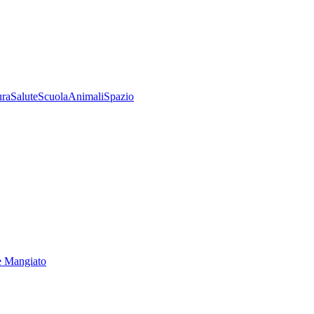
ura
Salute
Scuola
Animali
Spazio
e Mangiato