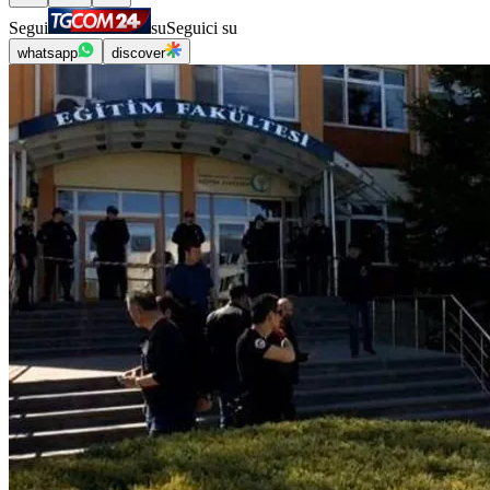
Segui
su
Seguici su
whatsapp
discover