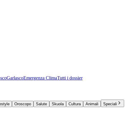
osco
Garlasco
Emergenza Clima
Tutti i dossier
estyle
Oroscopo
Salute
Skuola
Cultura
Animali
Speciali