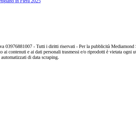
tigiano in Fiera 2025
va 03976881007 - Tutti i diritti riservati - Per la pubblicità Mediamon
o ai contenuti e ai dati personali trasmessi e/o riprodotti è vietata ogni 
zi automatizzati di data scraping.